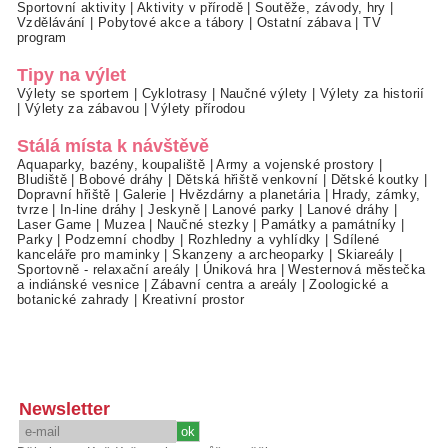
Sportovní aktivity
|
Aktivity v přírodě
|
Soutěže, závody, hry
|
Vzdělávání
|
Pobytové akce a tábory
|
Ostatní zábava
|
TV
program
Tipy na výlet
Výlety se sportem
|
Cyklotrasy
|
Naučné výlety
|
Výlety za historií
|
Výlety za zábavou
|
Výlety přírodou
Stálá místa k návštěvě
Aquaparky, bazény, koupaliště
|
Army a vojenské prostory
|
Bludiště
|
Bobové dráhy
|
Dětská hřiště venkovní
|
Dětské koutky
|
Dopravní hřiště
|
Galerie
|
Hvězdárny a planetária
|
Hrady, zámky,
tvrze
|
In-line dráhy
|
Jeskyně
|
Lanové parky
|
Lanové dráhy
|
Laser Game
|
Muzea
|
Naučné stezky
|
Památky a památníky
|
Parky
|
Podzemní chodby
|
Rozhledny a vyhlídky
|
Sdílené
kanceláře pro maminky
|
Skanzeny a archeoparky
|
Skiareály
|
Sportovně - relaxační areály
|
Úniková hra
|
Westernová městečka
a indiánské vesnice
|
Zábavní centra a areály
|
Zoologické a
botanické zahrady
|
Kreativní prostor
Newsletter