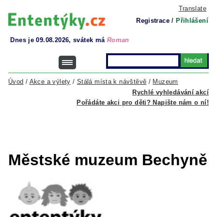
Translate
Registrace
/
Přihlášení
Dnes je 09.08.2026, svátek má
Roman
Úvod
/
Akce a výlety
/
Stálá místa k návštěvě
/
Muzeum
Rychlé vyhledávání akcí
Pořádáte akci pro děti? Napište nám o ní!
Městské muzeum Bechyně