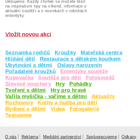
Děkujeme. Každý čtvrtek se můžete těšit
na inspirativní tipy na víkend, informace o
aktuální soutěži a o novinkách v rubrikách
ententýky.
Vložit novou akci
Seznamka rodičů
Kroužky
Mateřská centra
Hlídání dětí
Restaurace s dětským koutkem
Ubytování s dětmi
Oslavy narozenin
Pořadatelé kroužků
Ententýky soutěže
Kupovačka
Soutěže pro děti
Fotosoutěž
Slevové vouchery
Hry
Pohádky
Tvoření s dětmi
Hry pro hravé
Vařila myšička - vaříme s dětmi
Aktuality
Rozhovory
Knihy a hudba pro děti
Bydlení s dětmi
Videa
Fotogalerie
Testujeme
O nás
Reklama
Mediální partnerství
Spolupracujeme
Odkazy