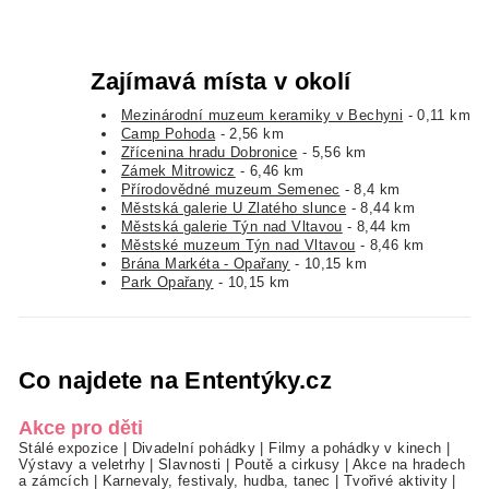
Zajímavá místa v okolí
Mezinárodní muzeum keramiky v Bechyni
- 0,11 km
Camp Pohoda
- 2,56 km
Zřícenina hradu Dobronice
- 5,56 km
Zámek Mitrowicz
- 6,46 km
Přírodovědné muzeum Semenec
- 8,4 km
Městská galerie U Zlatého slunce
- 8,44 km
Městská galerie Týn nad Vltavou
- 8,44 km
Městské muzeum Týn nad Vltavou
- 8,46 km
Brána Markéta - Opařany
- 10,15 km
Park Opařany
- 10,15 km
Co najdete na Ententýky.cz
Akce pro děti
Stálé expozice
|
Divadelní pohádky
|
Filmy a pohádky v kinech
|
Výstavy a veletrhy
|
Slavnosti
|
Poutě a cirkusy
|
Akce na hradech
a zámcích
|
Karnevaly, festivaly, hudba, tanec
|
Tvořivé aktivity
|