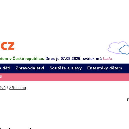
rtem v České republice.
Dnes je 07.08.2026, svátek má
Lada
a děti
Zpravodajství
Soutěže a slevy
Ententýky dětem
vě
ěvě
/
Zřícenina
P