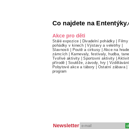
Co najdete na Ententýky.
Akce pro děti
Stálé expozice
|
Divadelní pohádky
|
Filmy
pohádky v kinech
|
Výstavy a veletrhy
|
Slavnosti
|
Poutě a cirkusy
|
Akce na hrade
zámcích
|
Karnevaly, festivaly, hudba, tan
Tvořivé aktivity
|
Sportovní aktivity
|
Aktivi
přírodě
|
Soutěže, závody, hry
|
Vzděláván
Pobytové akce a tábory
|
Ostatní zábava
|
program
Newsletter