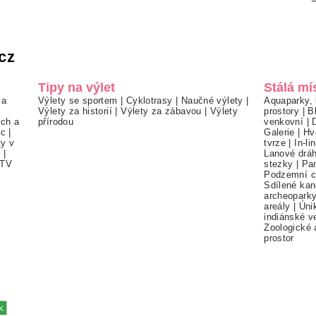
cz
Tipy na výlet
Stálá mí
 a
Výlety se sportem
|
Cyklotrasy
|
Naučné výlety
|
Aquaparky, 
Výlety za historií
|
Výlety za zábavou
|
Výlety
prostory
|
B
ch a
přírodou
venkovní
|
ec
|
Galerie
|
Hv
ty v
tvrze
|
In-li
í
|
Lanové drá
TV
stezky
|
Pa
Podzemní c
Sdílené kan
archeopark
areály
|
Úni
indiánské v
Zoologické 
prostor