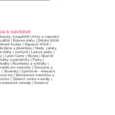
sta k návštěvě
bazény, koupaliště
|
Army a vojenské
ludiště
|
Bobové dráhy
|
Dětská hřiště
Dětské koutky
|
Dopravní hřiště
|
ězdárny a planetária
|
Hrady, zámky,
ne dráhy
|
Jeskyně
|
Lanové parky
|
hy
|
Laser Game
|
Muzea
|
Naučné
mátky a památníky
|
Parky
|
hodby
|
Rozhledny a vyhlídky
|
celáře pro maminky
|
Skanzeny a
y
|
Skiareály
|
Sportovně - relaxační
ková hra
|
Westernová městečka a
esnice
|
Zábavní centra a areály
|
a botanické zahrady
|
Kreativní