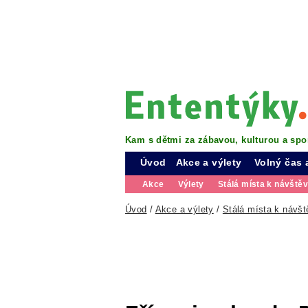
Kam s dětmi za zábavou, kulturou a spo
Úvod
Akce a výlety
Volný čas 
Akce
Výlety
Stálá místa k návště
Úvod
/
Akce a výlety
/
Stálá místa k návšt