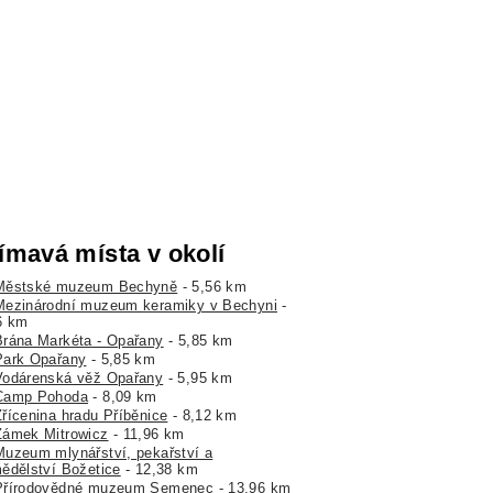
ímavá místa v okolí
Městské muzeum Bechyně
- 5,56 km
Mezinárodní muzeum keramiky v Bechyni
-
6 km
Brána Markéta - Opařany
- 5,85 km
Park Opařany
- 5,85 km
Vodárenská věž Opařany
- 5,95 km
Camp Pohoda
- 8,09 km
Zřícenina hradu Příběnice
- 8,12 km
Zámek Mitrowicz
- 11,96 km
Muzeum mlynářství, pekařství a
ědělství Božetice
- 12,38 km
Přírodovědné muzeum Semenec
- 13,96 km