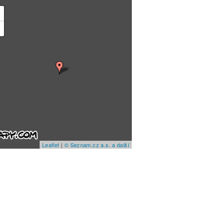
+
−
Leaflet
|
© Seznam.cz a.s. a další