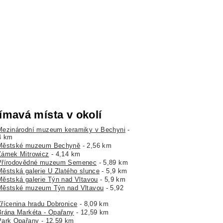
ímavá místa v okolí
Mezinárodní muzeum keramiky v Bechyni
-
4 km
Městské muzeum Bechyně
- 2,56 km
Zámek Mitrowicz
- 4,14 km
Přírodovědné muzeum Semenec
- 5,89 km
Městská galerie U Zlatého slunce
- 5,9 km
Městská galerie Týn nad Vltavou
- 5,9 km
Městské muzeum Týn nad Vltavou
- 5,92
Zřícenina hradu Dobronice
- 8,09 km
Brána Markéta - Opařany
- 12,59 km
Park Opařany
- 12,59 km