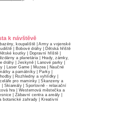
sta k návštěvě
bazény, koupaliště
|
Army a vojenské
ludiště
|
Bobové dráhy
|
Dětská hřiště
Dětské koutky
|
Dopravní hřiště
|
ězdárny a planetária
|
Hrady, zámky,
ne dráhy
|
Jeskyně
|
Lanové parky
|
hy
|
Laser Game
|
Muzea
|
Naučné
mátky a památníky
|
Parky
|
hodby
|
Rozhledny a vyhlídky
|
celáře pro maminky
|
Skanzeny a
y
|
Skiareály
|
Sportovně - relaxační
ková hra
|
Westernová městečka a
esnice
|
Zábavní centra a areály
|
a botanické zahrady
|
Kreativní