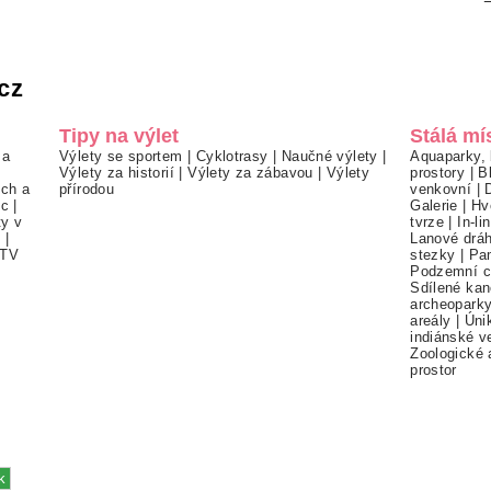
cz
Tipy na výlet
Stálá mí
 a
Výlety se sportem
|
Cyklotrasy
|
Naučné výlety
|
Aquaparky, 
Výlety za historií
|
Výlety za zábavou
|
Výlety
prostory
|
B
ch a
přírodou
venkovní
|
ec
|
Galerie
|
Hv
ty v
tvrze
|
In-li
í
|
Lanové drá
TV
stezky
|
Pa
Podzemní c
Sdílené kan
archeopark
areály
|
Úni
indiánské v
Zoologické 
prostor