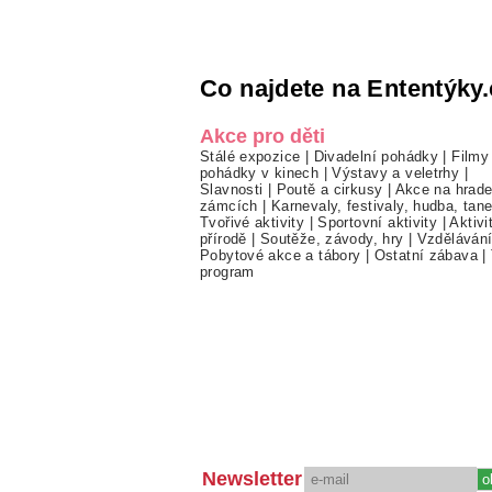
Co najdete na Ententýky.
Akce pro děti
Stálé expozice
|
Divadelní pohádky
|
Filmy
pohádky v kinech
|
Výstavy a veletrhy
|
Slavnosti
|
Poutě a cirkusy
|
Akce na hrade
zámcích
|
Karnevaly, festivaly, hudba, tan
Tvořivé aktivity
|
Sportovní aktivity
|
Aktivi
přírodě
|
Soutěže, závody, hry
|
Vzděláván
Pobytové akce a tábory
|
Ostatní zábava
|
program
Newsletter