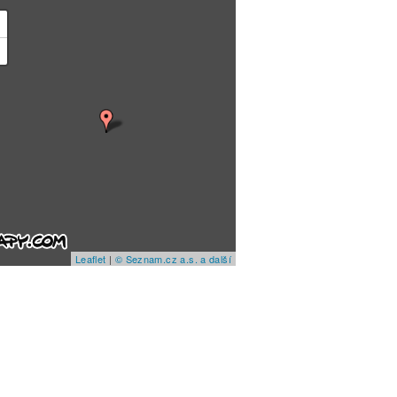
+
−
Leaflet
|
© Seznam.cz a.s. a další