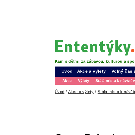
Kam s dětmi za zábavou, kulturou a spo
Úvod
Akce a výlety
Volný čas 
Akce
Výlety
Stálá místa k návště
Úvod
/
Akce a výlety
/
Stálá místa k návšt