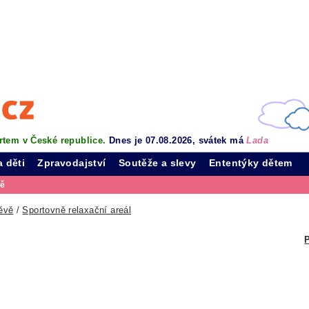
rtem v České republice.
Dnes je 07.08.2026, svátek má
Lada
a děti
Zpravodajství
Soutěže a slevy
Ententýky dětem
vě
ěvě
/
Sportovně relaxační areál
P