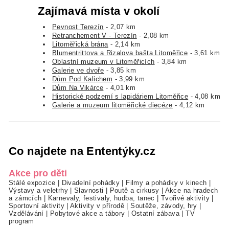
Zajímavá místa v okolí
Pevnost Terezín
- 2,07 km
Retranchement V - Terezín
- 2,08 km
Litoměřická brána
- 2,14 km
Blumentrittova a Rizalova bašta Litoměřice
- 3,61 km
Oblastní muzeum v Litoměřicích
- 3,84 km
Galerie ve dvoře
- 3,85 km
Dům Pod Kalichem
- 3,99 km
Dům Na Vikárce
- 4,01 km
Historické podzemí s lapidáriem Litoměřice
- 4,08 km
Galerie a muzeum litoměřické diecéze
- 4,12 km
Co najdete na Ententýky.cz
Akce pro děti
Stálé expozice
|
Divadelní pohádky
|
Filmy a pohádky v kinech
|
Výstavy a veletrhy
|
Slavnosti
|
Poutě a cirkusy
|
Akce na hradech
a zámcích
|
Karnevaly, festivaly, hudba, tanec
|
Tvořivé aktivity
|
Sportovní aktivity
|
Aktivity v přírodě
|
Soutěže, závody, hry
|
Vzdělávání
|
Pobytové akce a tábory
|
Ostatní zábava
|
TV
program