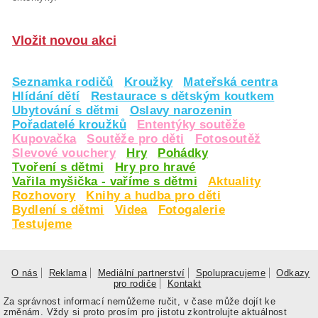
Vložit novou akci
Seznamka rodičů
Kroužky
Mateřská centra
Hlídání dětí
Restaurace s dětským koutkem
Ubytování s dětmi
Oslavy narozenin
Pořadatelé kroužků
Ententýky soutěže
Kupovačka
Soutěže pro děti
Fotosoutěž
Slevové vouchery
Hry
Pohádky
Tvoření s dětmi
Hry pro hravé
Vařila myšička - vaříme s dětmi
Aktuality
Rozhovory
Knihy a hudba pro děti
Bydlení s dětmi
Videa
Fotogalerie
Testujeme
O nás
Reklama
Mediální partnerství
Spolupracujeme
Odkazy
pro rodiče
Kontakt
Za správnost informací nemůžeme ručit, v čase může dojít ke
změnám. Vždy si proto prosím pro jistotu zkontrolujte aktuálnost