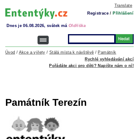
Translate
Registrace
/
Přihlášení
Dnes je 06.08.2026, svátek má
Oldřiška
Úvod
/
Akce a výlety
/
Stálá místa k návštěvě
/
Památník
Rychlé vyhledávání akcí
Pořádáte akci pro děti? Napište nám o ní!
Památník Terezín