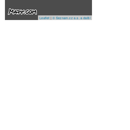
Leaflet
|
© Seznam.cz a.s. a další