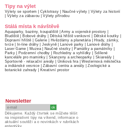
Tipy na výlet
Výlety se sportem
|
Cyklotrasy
|
Naučné výlety
|
Výlety za historií
|
Výlety za zábavou
|
Výlety přírodou
Stálá místa k návštěvě
Aquaparky, bazény, koupaliště
|
Army a vojenské prostory
|
Bludiště
|
Bobové dráhy
|
Dětská hřiště venkovní
|
Dětské koutky
|
Dopravní hřiště
|
Galerie
|
Hvězdárny a planetária
|
Hrady, zámky,
tvrze
|
In-line dráhy
|
Jeskyně
|
Lanové parky
|
Lanové dráhy
|
Laser Game
|
Muzea
|
Naučné stezky
|
Památky a památníky
|
Parky
|
Podzemní chodby
|
Rozhledny a vyhlídky
|
Sdílené
kanceláře pro maminky
|
Skanzeny a archeoparky
|
Skiareály
|
Sportovně - relaxační areály
|
Úniková hra
|
Westernová městečka
a indiánské vesnice
|
Zábavní centra a areály
|
Zoologické a
botanické zahrady
|
Kreativní prostor
Newsletter
Děkujeme. Každý čtvrtek se můžete těšit
na inspirativní tipy na víkend, informace o
aktuální soutěži a o novinkách v rubrikách
ententýky.