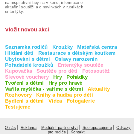
na inspirativní tipy na víkend, informace o
aktuální soutěži a o novinkách v rubrikách
ententýky.
Vložit novou akci
Seznamka rodičů
Kroužky
Mateřská centra
Hlídání dětí
Restaurace s dětským koutkem
Ubytování s dětmi
Oslavy narozenin
Pořadatelé kroužků
Ententýky soutěže
Kupovačka
Soutěže pro děti
Fotosoutěž
Slevové vouchery
Hry
Pohádky
Tvoření s dětmi
Hry pro hravé
Vařila myšička - vaříme s dětmi
Aktuality
Rozhovory
Knihy a hudba pro děti
Bydlení s dětmi
Videa
Fotogalerie
Testujeme
O nás
Reklama
Mediální partnerství
Spolupracujeme
Odkazy
pro rodiče
Kontakt