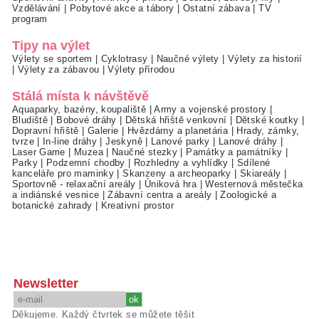
Vzdělávání
|
Pobytové akce a tábory
|
Ostatní zábava
|
TV
program
Tipy na výlet
Výlety se sportem
|
Cyklotrasy
|
Naučné výlety
|
Výlety za historií
|
Výlety za zábavou
|
Výlety přírodou
Stálá místa k návštěvě
Aquaparky, bazény, koupaliště
|
Army a vojenské prostory
|
Bludiště
|
Bobové dráhy
|
Dětská hřiště venkovní
|
Dětské koutky
|
Dopravní hřiště
|
Galerie
|
Hvězdárny a planetária
|
Hrady, zámky,
tvrze
|
In-line dráhy
|
Jeskyně
|
Lanové parky
|
Lanové dráhy
|
Laser Game
|
Muzea
|
Naučné stezky
|
Památky a památníky
|
Parky
|
Podzemní chodby
|
Rozhledny a vyhlídky
|
Sdílené
kanceláře pro maminky
|
Skanzeny a archeoparky
|
Skiareály
|
Sportovně - relaxační areály
|
Úniková hra
|
Westernová městečka
a indiánské vesnice
|
Zábavní centra a areály
|
Zoologické a
botanické zahrady
|
Kreativní prostor
Newsletter
Děkujeme. Každý čtvrtek se můžete těšit