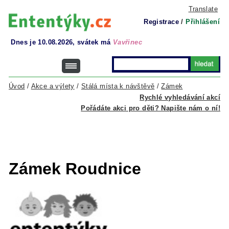
Translate
Registrace
/
Přihlášení
Dnes je 10.08.2026, svátek má
Vavřinec
Úvod
/
Akce a výlety
/
Stálá místa k návštěvě
/
Zámek
Rychlé vyhledávání akcí
Pořádáte akci pro děti? Napište nám o ní!
Zámek Roudnice