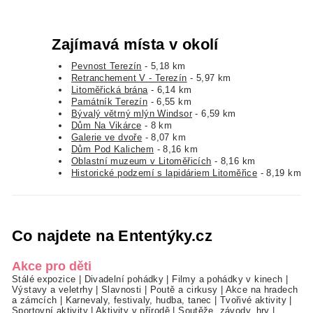
Zajímavá místa v okolí
Pevnost Terezín
- 5,18 km
Retranchement V - Terezín
- 5,97 km
Litoměřická brána
- 6,14 km
Památník Terezín
- 6,55 km
Bývalý větrný mlýn Windsor
- 6,59 km
Dům Na Vikárce
- 8 km
Galerie ve dvoře
- 8,07 km
Dům Pod Kalichem
- 8,16 km
Oblastní muzeum v Litoměřicích
- 8,16 km
Historické podzemí s lapidáriem Litoměřice
- 8,19 km
Co najdete na Ententýky.cz
Akce pro děti
Stálé expozice
|
Divadelní pohádky
|
Filmy a pohádky v kinech
|
Výstavy a veletrhy
|
Slavnosti
|
Poutě a cirkusy
|
Akce na hradech
a zámcích
|
Karnevaly, festivaly, hudba, tanec
|
Tvořivé aktivity
|
Sportovní aktivity
|
Aktivity v přírodě
|
Soutěže, závody, hry
|