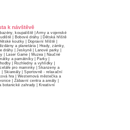
sta k návštěvě
bazény, koupaliště
|
Army a vojenské
ludiště
|
Bobové dráhy
|
Dětská hřiště
Dětské koutky
|
Dopravní hřiště
|
ězdárny a planetária
|
Hrady, zámky,
ne dráhy
|
Jeskyně
|
Lanové parky
|
hy
|
Laser Game
|
Muzea
|
Naučné
mátky a památníky
|
Parky
|
hodby
|
Rozhledny a vyhlídky
|
celáře pro maminky
|
Skanzeny a
y
|
Skiareály
|
Sportovně - relaxační
ková hra
|
Westernová městečka a
esnice
|
Zábavní centra a areály
|
a botanické zahrady
|
Kreativní