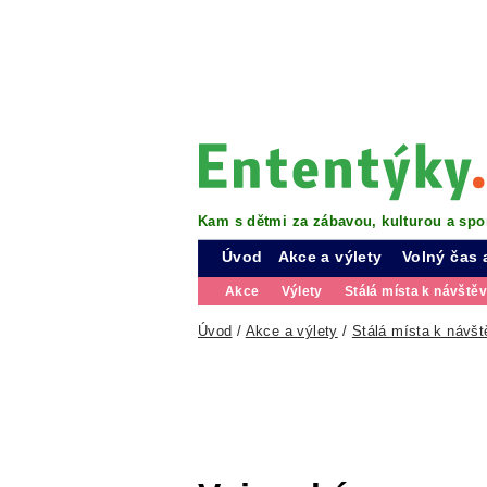
Kam s dětmi za zábavou, kulturou a spo
Úvod
Akce a výlety
Volný čas 
Akce
Výlety
Stálá místa k návště
Úvod
/
Akce a výlety
/
Stálá místa k návšt