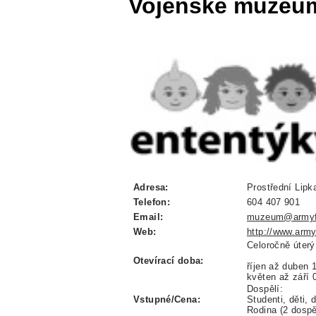
Vojenské muzeum
Adresa:
Prostřední Lipk
Telefon:
604 407 901
Email:
muzeum@armyf
Web:
http://www.army
Celoročně úterý
Otevírací doba:
říjen až duben 
květen až září 
Dospěl
Vstupné/Cena:
Studenti, dět
Rodina (2 dosp