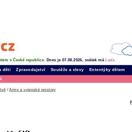
rtem v České republice.
Dnes je 07.08.2026, svátek má
Lada
a děti
Zpravodajství
Soutěže a slevy
Ententýky dětem
vě
ěvě
/
Army a vojenské prostory
P