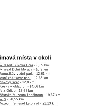
ímavá místa v okolí
Skiresort Buková Hora
- 8,35 km
Skiareál Dolní Morava
- 10,9 km
Mamutíkův vodní park
- 12,61 km
Lesní zážitkový park
- 12,68 km
Pískový svět
- 12,8 km
Stezka v oblacích
- 14,06 km
vrz Orlice
- 18,68 km
Městské Muzeum Lanškroun
- 19,67 km
kipi
- 20,55 km
Muzeum řemesel Letohrad
- 21,13 km