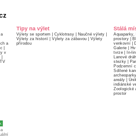
cz
Tipy na výlet
Stálá mí
 a
Výlety se sportem
|
Cyklotrasy
|
Naučné výlety
|
Aquaparky, 
Výlety za historií
|
Výlety za zábavou
|
Výlety
prostory
|
B
ch a
přírodou
venkovní
|
ec
|
Galerie
|
Hv
ty v
tvrze
|
In-li
í
|
Lanové drá
TV
stezky
|
Pa
Podzemní c
Sdílené kan
archeopark
areály
|
Úni
indiánské v
Zoologické 
prostor
na
uální