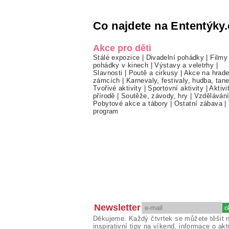
Co najdete na Ententýky.
Akce pro děti
Stálé expozice
|
Divadelní pohádky
|
Filmy
pohádky v kinech
|
Výstavy a veletrhy
|
Slavnosti
|
Poutě a cirkusy
|
Akce na hrade
zámcích
|
Karnevaly, festivaly, hudba, tan
Tvořivé aktivity
|
Sportovní aktivity
|
Aktivi
přírodě
|
Soutěže, závody, hry
|
Vzděláván
Pobytové akce a tábory
|
Ostatní zábava
|
program
Newsletter
Děkujeme. Každý čtvrtek se můžete těšit 
inspirativní tipy na víkend, informace o akt