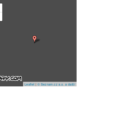
+
−
Leaflet
|
© Seznam.cz a.s. a další