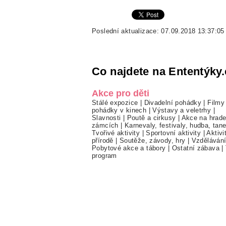
Poslední aktualizace: 07.09.2018 13:37:05
Co najdete na Ententýky.
Akce pro děti
Stálé expozice
|
Divadelní pohádky
|
Filmy
pohádky v kinech
|
Výstavy a veletrhy
|
Slavnosti
|
Poutě a cirkusy
|
Akce na hrade
zámcích
|
Karnevaly, festivaly, hudba, tan
Tvořivé aktivity
|
Sportovní aktivity
|
Aktivi
přírodě
|
Soutěže, závody, hry
|
Vzděláván
Pobytové akce a tábory
|
Ostatní zábava
|
program