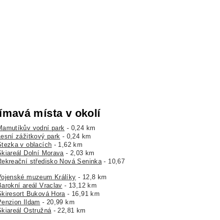
ímavá místa v okolí
Mamutíkův vodní park
- 0,24 km
Lesní zážitkový park
- 0,24 km
Stezka v oblacích
- 1,62 km
Skiareál Dolní Morava
- 2,03 km
Rekreační středisko Nová Seninka
- 10,67
Vojenské muzeum Králíky
- 12,8 km
Barokní areál Vraclav
- 13,12 km
Skiresort Buková Hora
- 16,91 km
Penzion Ildam
- 20,99 km
Skiareál Ostružná
- 22,81 km