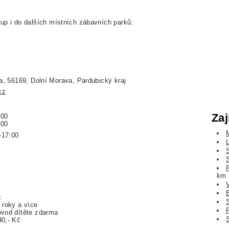
p i do dalších místních zábavních parků:
ta, 56169, Dolní Morava, Pardubický kraj
cz
Zaj
:00
:00
-17:00
km
:
 roky a více
ovod dítěte zdarma
90,- Kč