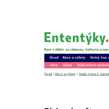
Kam s dětmi za zábavou, kulturou a spo
Úvod
Akce a výlety
Volný čas 
Akce
Výlety
Stálá místa k návště
Úvod
/
Akce a výlety
/
Stálá místa k návšt