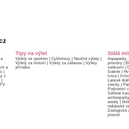
cz
Tipy na výlet
Stálá mí
 a
Výlety se sportem
|
Cyklotrasy
|
Naučné výlety
|
Aquaparky, 
Výlety za historií
|
Výlety za zábavou
|
Výlety
prostory
|
B
ch a
přírodou
venkovní
|
ec
|
Galerie
|
Hv
ty v
tvrze
|
In-li
í
|
Lanové drá
TV
stezky
|
Pa
Podzemní c
Sdílené kan
archeopark
areály
|
Úni
indiánské v
Zoologické 
prostor