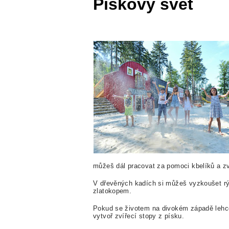
Pískový svět
můžeš dál pracovat za pomoci kbelíků a 
V dřevěných kadích si můžeš vyzkoušet rýž
zlatokopem.
Pokud se životem na divokém západě lehce 
vytvoř zvířecí stopy z písku.