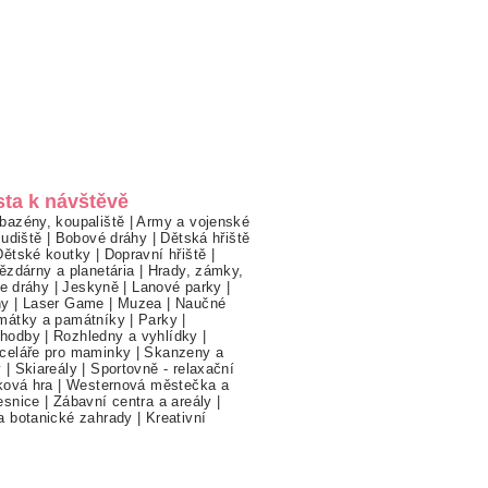
sta k návštěvě
bazény, koupaliště
|
Army a vojenské
ludiště
|
Bobové dráhy
|
Dětská hřiště
Dětské koutky
|
Dopravní hřiště
|
ězdárny a planetária
|
Hrady, zámky,
ne dráhy
|
Jeskyně
|
Lanové parky
|
hy
|
Laser Game
|
Muzea
|
Naučné
mátky a památníky
|
Parky
|
hodby
|
Rozhledny a vyhlídky
|
celáře pro maminky
|
Skanzeny a
y
|
Skiareály
|
Sportovně - relaxační
ková hra
|
Westernová městečka a
esnice
|
Zábavní centra a areály
|
a botanické zahrady
|
Kreativní