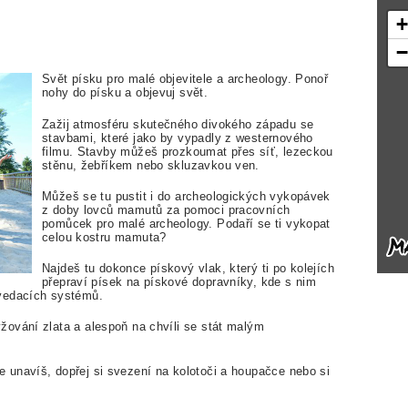
Svět písku pro malé objevitele a archeology. Ponoř
nohy do písku a objevuj svět.
Zažij atmosféru skutečného divokého západu se
stavbami, které jako by vypadly z westernového
filmu. Stavby můžeš prozkoumat přes síť, lezeckou
stěnu, žebříkem nebo skluzavkou ven.
Můžeš se tu pustit i do archeologických vykopávek
z doby lovců mamutů za pomoci pracovních
pomůcek pro malé archeology. Podaří se ti vykopat
celou kostru mamuta?
Najdeš tu dokonce pískový vlak, který ti po kolejích
přepraví písek na pískové dopravníky, kde s nim
zvedacích systémů.
ování zlata a alespoň na chvíli se stát malým
unavíš, dopřej si svezení na kolotoči a houpačce nebo si