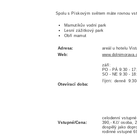
Spolu s Pískovým světem máte rovnou vstu
Mamutíkův vodní park
Lesní zážitkový park
Obří mamut
Adresa:
areál u hotelu Vis
Web:
www.dolnimorava.
září:
PO - PÁ 9:30 - 17
SO - NE 9:30 - 18
říjen:
denně
9:30
Otevírací doba:
celodenní vstupné
Vstupné/Cena:
390,- Kč/ osoba, 2
dospělý jako dopr
rodinné vstupné 6