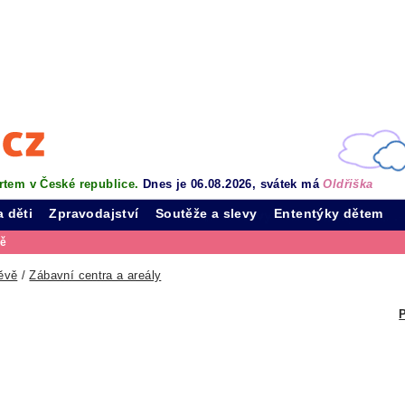
rtem v České republice.
Dnes je 06.08.2026, svátek má
Oldřiška
a děti
Zpravodajství
Soutěže a slevy
Ententýky dětem
vě
ěvě
/
Zábavní centra a areály
P