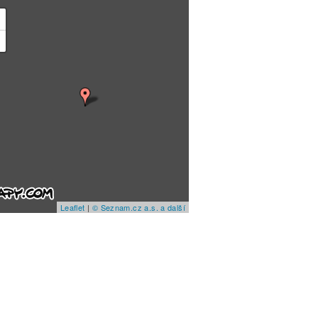
+
−
Leaflet
|
© Seznam.cz a.s. a další