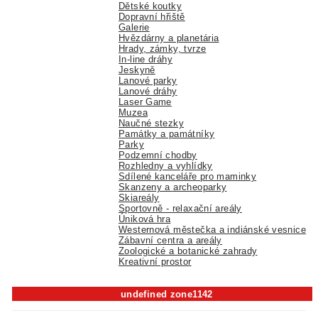
Dětské koutky
Dopravní hřiště
Galerie
Hvězdárny a planetária
Hrady, zámky, tvrze
In-line dráhy
Jeskyně
Lanové parky
Lanové dráhy
Laser Game
Muzea
Naučné stezky
Památky a památníky
Parky
Podzemní chodby
Rozhledny a vyhlídky
Sdílené kanceláře pro maminky
Skanzeny a archeoparky
Skiareály
Sportovně - relaxační areály
Úniková hra
Westernová městečka a indiánské vesnice
Zábavní centra a areály
Zoologické a botanické zahrady
Kreativní prostor
undefined zone1142