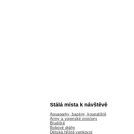
Stálá místa k návštěvě
Aquaparky, bazény, koupaliště
Army a vojenské prostory
Bludiště
Bobové dráhy
Dětská hřiště venkovní