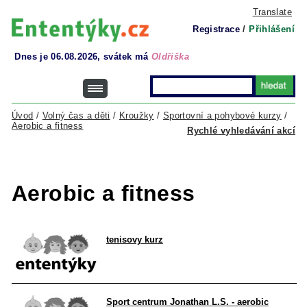
Translate
Registrace
/
Přihlášení
Dnes je 06.08.2026, svátek má
Oldřiška
Úvod
/
Volný čas a děti
/
Kroužky
/
Sportovní a pohybové kurzy
/
Aerobic a fitness
Rychlé vyhledávání akcí
Aerobic a fitness
tenisovy kurz
Sport centrum Jonathan L.S. - aerobic