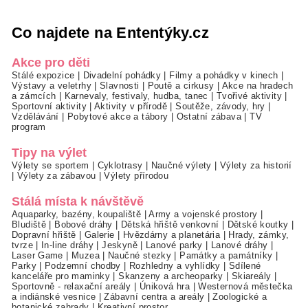
Co najdete na Ententýky.cz
Akce pro děti
Stálé expozice
|
Divadelní pohádky
|
Filmy a pohádky v kinech
|
Výstavy a veletrhy
|
Slavnosti
|
Poutě a cirkusy
|
Akce na hradech
a zámcích
|
Karnevaly, festivaly, hudba, tanec
|
Tvořivé aktivity
|
Sportovní aktivity
|
Aktivity v přírodě
|
Soutěže, závody, hry
|
Vzdělávání
|
Pobytové akce a tábory
|
Ostatní zábava
|
TV
program
Tipy na výlet
Výlety se sportem
|
Cyklotrasy
|
Naučné výlety
|
Výlety za historií
|
Výlety za zábavou
|
Výlety přírodou
Stálá místa k návštěvě
Aquaparky, bazény, koupaliště
|
Army a vojenské prostory
|
Bludiště
|
Bobové dráhy
|
Dětská hřiště venkovní
|
Dětské koutky
|
Dopravní hřiště
|
Galerie
|
Hvězdárny a planetária
|
Hrady, zámky,
tvrze
|
In-line dráhy
|
Jeskyně
|
Lanové parky
|
Lanové dráhy
|
Laser Game
|
Muzea
|
Naučné stezky
|
Památky a památníky
|
Parky
|
Podzemní chodby
|
Rozhledny a vyhlídky
|
Sdílené
kanceláře pro maminky
|
Skanzeny a archeoparky
|
Skiareály
|
Sportovně - relaxační areály
|
Úniková hra
|
Westernová městečka
a indiánské vesnice
|
Zábavní centra a areály
|
Zoologické a
botanické zahrady
|
Kreativní prostor