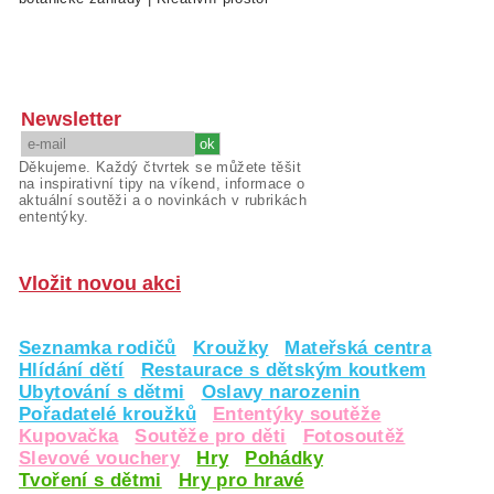
Newsletter
Děkujeme. Každý čtvrtek se můžete těšit
na inspirativní tipy na víkend, informace o
aktuální soutěži a o novinkách v rubrikách
ententýky.
Vložit novou akci
Seznamka rodičů
Kroužky
Mateřská centra
Hlídání dětí
Restaurace s dětským koutkem
Ubytování s dětmi
Oslavy narozenin
Pořadatelé kroužků
Ententýky soutěže
Kupovačka
Soutěže pro děti
Fotosoutěž
Slevové vouchery
Hry
Pohádky
Tvoření s dětmi
Hry pro hravé