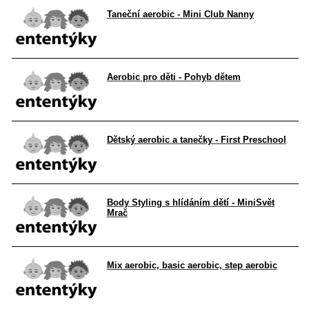
Taneční aerobic - Mini Club Nanny
Aerobic pro děti - Pohyb dětem
Dětský aerobic a tanečky - First Preschool
Body Styling s hlídáním dětí - MiniSvět
Mrač
Mix aerobic, basic aerobic, step aerobic