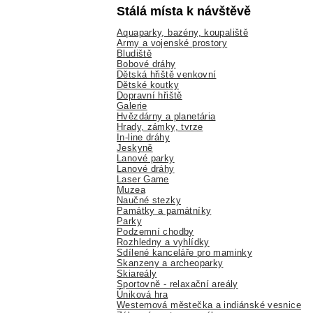
Stálá místa k návštěvě
Aquaparky, bazény, koupaliště
Army a vojenské prostory
Bludiště
Bobové dráhy
Dětská hřiště venkovní
Dětské koutky
Dopravní hřiště
Galerie
Hvězdárny a planetária
Hrady, zámky, tvrze
In-line dráhy
Jeskyně
Lanové parky
Lanové dráhy
Laser Game
Muzea
Naučné stezky
Památky a památníky
Parky
Podzemní chodby
Rozhledny a vyhlídky
Sdílené kanceláře pro maminky
Skanzeny a archeoparky
Skiareály
Sportovně - relaxační areály
Úniková hra
Westernová městečka a indiánské vesnice