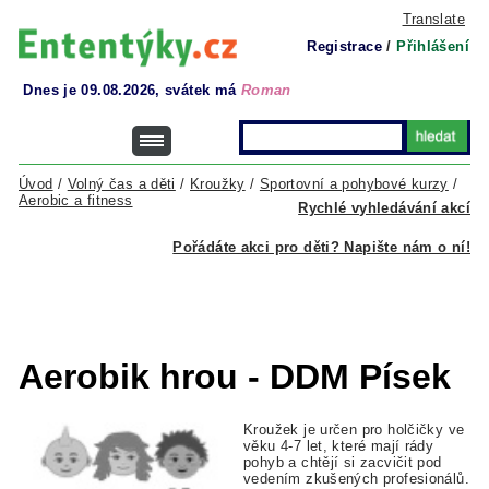
Translate
Registrace
/
Přihlášení
Dnes je 09.08.2026, svátek má
Roman
Úvod
/
Volný čas a děti
/
Kroužky
/
Sportovní a pohybové kurzy
/
Aerobic a fitness
Rychlé vyhledávání akcí
Pořádáte akci pro děti? Napište nám o ní!
Aerobik hrou - DDM Písek
Kroužek je určen pro holčičky ve
věku 4-7 let, které mají rády
pohyb a chtějí si zacvičit pod
vedením zkušených profesionálů.