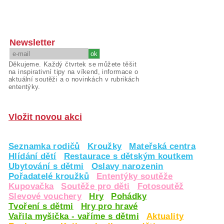
Newsletter
Děkujeme. Každý čtvrtek se můžete těšit
na inspirativní tipy na víkend, informace o
aktuální soutěži a o novinkách v rubrikách
ententýky.
Vložit novou akci
Seznamka rodičů
Kroužky
Mateřská centra
Hlídání dětí
Restaurace s dětským koutkem
Ubytování s dětmi
Oslavy narozenin
Pořadatelé kroužků
Ententýky soutěže
Kupovačka
Soutěže pro děti
Fotosoutěž
Slevové vouchery
Hry
Pohádky
Tvoření s dětmi
Hry pro hravé
Vařila myšička - vaříme s dětmi
Aktuality