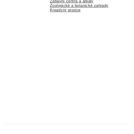
Zábavní centra a areály
Zoologické a botanické zahrady
Kreativní prostor