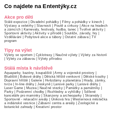
Co najdete na Ententýky.cz
Akce pro děti
Stálé expozice
|
Divadelní pohádky
|
Filmy a pohádky v kinech
|
Výstavy a veletrhy
|
Slavnosti
|
Poutě a cirkusy
|
Akce na hradech
a zámcích
|
Karnevaly, festivaly, hudba, tanec
|
Tvořivé aktivity
|
Sportovní aktivity
|
Aktivity v přírodě
|
Soutěže, závody, hry
|
Vzdělávání
|
Pobytové akce a tábory
|
Ostatní zábava
|
TV
program
Tipy na výlet
Výlety se sportem
|
Cyklotrasy
|
Naučné výlety
|
Výlety za historií
|
Výlety za zábavou
|
Výlety přírodou
Stálá místa k návštěvě
Aquaparky, bazény, koupaliště
|
Army a vojenské prostory
|
Bludiště
|
Bobové dráhy
|
Dětská hřiště venkovní
|
Dětské koutky
|
Dopravní hřiště
|
Galerie
|
Hvězdárny a planetária
|
Hrady, zámky,
tvrze
|
In-line dráhy
|
Jeskyně
|
Lanové parky
|
Lanové dráhy
|
Laser Game
|
Muzea
|
Naučné stezky
|
Památky a památníky
|
Parky
|
Podzemní chodby
|
Rozhledny a vyhlídky
|
Sdílené
kanceláře pro maminky
|
Skanzeny a archeoparky
|
Skiareály
|
Sportovně - relaxační areály
|
Úniková hra
|
Westernová městečka
a indiánské vesnice
|
Zábavní centra a areály
|
Zoologické a
botanické zahrady
|
Kreativní prostor