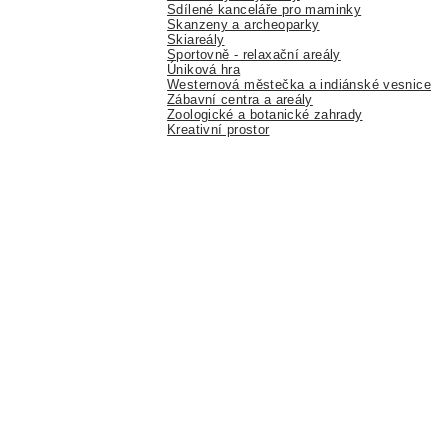
Sdílené kanceláře pro maminky
Skanzeny a archeoparky
Skiareály
Sportovně - relaxační areály
Úniková hra
Westernová městečka a indiánské vesnice
Zábavní centra a areály
Zoologické a botanické zahrady
Kreativní prostor