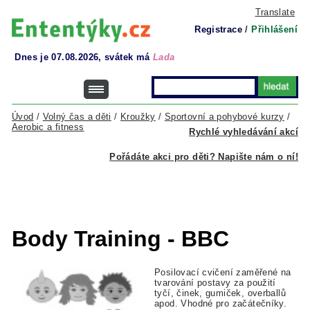
Translate
Registrace
/
Přihlášení
Dnes je 07.08.2026, svátek má
Lada
Úvod
/
Volný čas a děti
/
Kroužky
/
Sportovní a pohybové kurzy
/
Aerobic a fitness
Rychlé vyhledávání akcí
Pořádáte akci pro děti? Napište nám o ní!
Body Training - BBC
Posilovací cvičení zaměřené na
tvarování postavy za použití
tyčí, činek, gumiček, overballů
apod. Vhodné pro začátečníky.