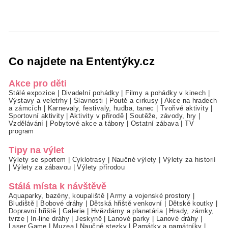
Co najdete na Ententýky.cz
Akce pro děti
Stálé expozice
|
Divadelní pohádky
|
Filmy a pohádky v kinech
|
Výstavy a veletrhy
|
Slavnosti
|
Poutě a cirkusy
|
Akce na hradech
a zámcích
|
Karnevaly, festivaly, hudba, tanec
|
Tvořivé aktivity
|
Sportovní aktivity
|
Aktivity v přírodě
|
Soutěže, závody, hry
|
Vzdělávání
|
Pobytové akce a tábory
|
Ostatní zábava
|
TV
program
Tipy na výlet
Výlety se sportem
|
Cyklotrasy
|
Naučné výlety
|
Výlety za historií
|
Výlety za zábavou
|
Výlety přírodou
Stálá místa k návštěvě
Aquaparky, bazény, koupaliště
|
Army a vojenské prostory
|
Bludiště
|
Bobové dráhy
|
Dětská hřiště venkovní
|
Dětské koutky
|
Dopravní hřiště
|
Galerie
|
Hvězdárny a planetária
|
Hrady, zámky,
tvrze
|
In-line dráhy
|
Jeskyně
|
Lanové parky
|
Lanové dráhy
|
Laser Game
|
Muzea
|
Naučné stezky
|
Památky a památníky
|