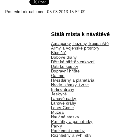
Poslední aktualizace: 05.03.2013 15:52:09
Stálá místa k návštěvě
Aquaparky, bazény, koupaliště
Army a vojenské prostory
Bludiště
Bobové dráhy
Dětská hřiště venkovní
Dětské koutky
Dopravní hřiště
Galerie
Hvězdárny a planetária
Hrady, zámky, tvrze
In-line dráhy
Jeskyně
Lanové parky
Lanové dráhy
Laser Game
Muzea
Naučné stezky
Památky a památníky
Parky
Podzemní chodby
Rozhledny a vyhlídky