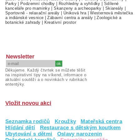
Parky
|
Podzemní chodby
|
Rozhledny a vyhlídky
|
Sdílené
kanceláře pro maminky
|
Skanzeny a archeoparky
|
Skiareály
|
Sportovně - relaxační areály
|
Úniková hra
|
Westernová městečka
a indiánské vesnice
|
Zábavní centra a areály
|
Zoologické a
botanické zahrady
|
Kreativní prostor
Newsletter
Děkujeme. Každý čtvrtek se můžete těšit
na inspirativní tipy na víkend, informace o
aktuální soutěži a o novinkách v rubrikách
ententýky.
Vložit novou akci
Seznamka rodičů
Kroužky
Mateřská centra
Hlídání dětí
Restaurace s dětským koutkem
Ubytování s dětmi
Oslavy narozenin