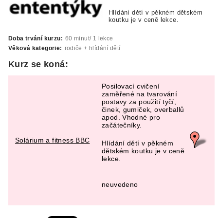
Hlídání dětí v pěkném dětském
koutku je v ceně lekce.
Doba trvání kurzu:
60 minut/ 1 lekce
Věková kategorie:
rodiče + hlídání dětí
Kurz se koná:
Posilovací cvičení
zaměřené na tvarování
postavy za použití tyčí,
činek, gumiček, overballů
apod. Vhodné pro
začátečníky.
Solárium a fitness BBC
Hlídání dětí v pěkném
dětském koutku je v ceně
lekce.
neuvedeno