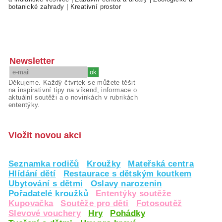
botanické zahrady
|
Kreativní prostor
Newsletter
Děkujeme. Každý čtvrtek se můžete těšit
na inspirativní tipy na víkend, informace o
aktuální soutěži a o novinkách v rubrikách
ententýky.
Vložit novou akci
Seznamka rodičů
Kroužky
Mateřská centra
Hlídání dětí
Restaurace s dětským koutkem
Ubytování s dětmi
Oslavy narozenin
Pořadatelé kroužků
Ententýky soutěže
Kupovačka
Soutěže pro děti
Fotosoutěž
Slevové vouchery
Hry
Pohádky