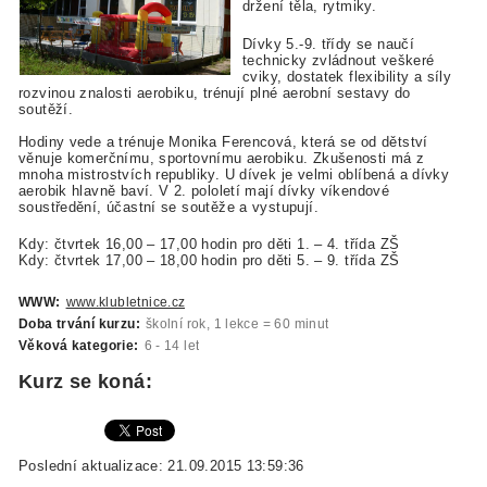
držení těla, rytmiky.
Dívky 5.-9. třídy se naučí
technicky zvládnout veškeré
cviky, dostatek flexibility a síly
rozvinou znalosti aerobiku, trénují plné aerobní sestavy do
soutěží.
Hodiny vede a trénuje Monika Ferencová, která se od dětství
věnuje komerčnímu, sportovnímu aerobiku. Zkušenosti má z
mnoha mistrostvích republiky. U dívek je velmi oblíbená a dívky
aerobik hlavně baví. V 2. pololetí mají dívky víkendové
soustředění, účastní se soutěže a vystupují.
Kdy: čtvrtek 16,00 – 17,00 hodin pro děti 1. – 4. třída ZŠ
Kdy: čtvrtek 17,00 – 18,00 hodin pro děti 5. – 9. třída ZŠ
WWW:
www.klubletnice.cz
Doba trvání kurzu:
školní rok, 1 lekce = 60 minut
Věková kategorie:
6 - 14 let
Kurz se koná:
Poslední aktualizace: 21.09.2015 13:59:36