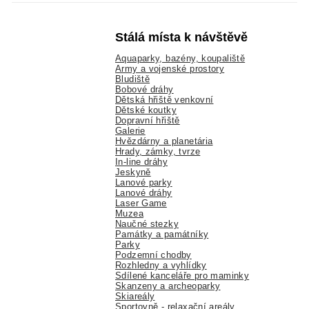
Stálá místa k návštěvě
Aquaparky, bazény, koupaliště
Army a vojenské prostory
Bludiště
Bobové dráhy
Dětská hřiště venkovní
Dětské koutky
Dopravní hřiště
Galerie
Hvězdárny a planetária
Hrady, zámky, tvrze
In-line dráhy
Jeskyně
Lanové parky
Lanové dráhy
Laser Game
Muzea
Naučné stezky
Památky a památníky
Parky
Podzemní chodby
Rozhledny a vyhlídky
Sdílené kanceláře pro maminky
Skanzeny a archeoparky
Skiareály
Sportovně - relaxační areály