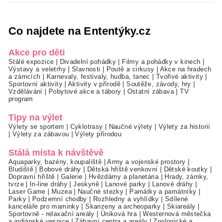
Co najdete na Ententýky.cz
Akce pro děti
Stálé expozice
|
Divadelní pohádky
|
Filmy a pohádky v kinech
|
Výstavy a veletrhy
|
Slavnosti
|
Poutě a cirkusy
|
Akce na hradech
a zámcích
|
Karnevaly, festivaly, hudba, tanec
|
Tvořivé aktivity
|
Sportovní aktivity
|
Aktivity v přírodě
|
Soutěže, závody, hry
|
Vzdělávání
|
Pobytové akce a tábory
|
Ostatní zábava
|
TV
program
Tipy na výlet
Výlety se sportem
|
Cyklotrasy
|
Naučné výlety
|
Výlety za historií
|
Výlety za zábavou
|
Výlety přírodou
Stálá místa k návštěvě
Aquaparky, bazény, koupaliště
|
Army a vojenské prostory
|
Bludiště
|
Bobové dráhy
|
Dětská hřiště venkovní
|
Dětské koutky
|
Dopravní hřiště
|
Galerie
|
Hvězdárny a planetária
|
Hrady, zámky,
tvrze
|
In-line dráhy
|
Jeskyně
|
Lanové parky
|
Lanové dráhy
|
Laser Game
|
Muzea
|
Naučné stezky
|
Památky a památníky
|
Parky
|
Podzemní chodby
|
Rozhledny a vyhlídky
|
Sdílené
kanceláře pro maminky
|
Skanzeny a archeoparky
|
Skiareály
|
Sportovně - relaxační areály
|
Úniková hra
|
Westernová městečka
a indiánské vesnice
|
Zábavní centra a areály
|
Zoologické a