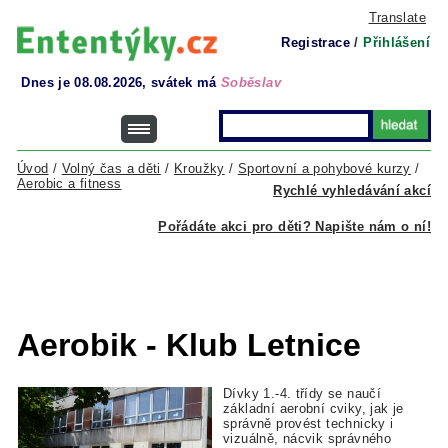
Translate
Registrace
/
Přihlášení
Dnes je 08.08.2026, svátek má
Soběslav
Úvod
/
Volný čas a děti
/
Kroužky
/
Sportovní a pohybové kurzy
/
Aerobic a fitness
Rychlé vyhledávání akcí
Pořádáte akci pro děti? Napište nám o ní!
Aerobik - Klub Letnice
Dívky 1.-4. třídy se naučí
základní aerobní cviky, jak je
správně provést technicky i
vizuálně, nácvik správného