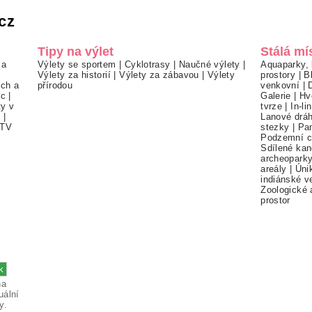
cz
Tipy na výlet
Stálá mí
 a
Výlety se sportem
|
Cyklotrasy
|
Naučné výlety
|
Aquaparky, 
Výlety za historií
|
Výlety za zábavou
|
Výlety
prostory
|
B
ch a
přírodou
venkovní
|
ec
|
Galerie
|
Hv
ty v
tvrze
|
In-li
í
|
Lanové drá
TV
stezky
|
Pa
Podzemní c
Sdílené kan
archeopark
areály
|
Úni
indiánské v
Zoologické 
prostor
na
uální
y.