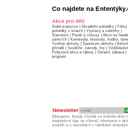
Co najdete na Ententýky.
Akce pro děti
Stálé expozice
|
Divadelní pohádky
|
Filmy
pohádky v kinech
|
Výstavy a veletrhy
|
Slavnosti
|
Poutě a cirkusy
|
Akce na hrade
zámcích
|
Karnevaly, festivaly, hudba, tan
Tvořivé aktivity
|
Sportovní aktivity
|
Aktivi
přírodě
|
Soutěže, závody, hry
|
Vzděláván
Pobytové akce a tábory
|
Ostatní zábava
|
program
Newsletter
Děkujeme. Každý čtvrtek se můžete těšit 
inspirativní tipy na víkend, informace o akt
soutěži a o novinkách v rubrikách ententýk