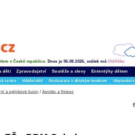
rtem v České republice.
Dnes je 06.08.2026, svátek má
Oldřiška
a děti
Zpravodajství
Soutěže a slevy
Ententýky dětem
ká centra
Hlídání dětí
Restaurace s dětským koutkem
Ubytování s
vní a pohybové kurzy
/
Aerobic a fitness
P