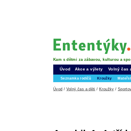
Kam s dětmi za zábavou, kulturou a spo
Úvod
Akce a výlety
Volný čas 
Seznamka rodičů
Kroužky
Mateřs
Úvod
/
Volný čas a děti
/
Kroužky
/
Sporto