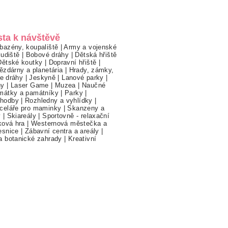
sta k návštěvě
bazény, koupaliště
|
Army a vojenské
ludiště
|
Bobové dráhy
|
Dětská hřiště
Dětské koutky
|
Dopravní hřiště
|
ězdárny a planetária
|
Hrady, zámky,
ne dráhy
|
Jeskyně
|
Lanové parky
|
hy
|
Laser Game
|
Muzea
|
Naučné
mátky a památníky
|
Parky
|
hodby
|
Rozhledny a vyhlídky
|
celáře pro maminky
|
Skanzeny a
y
|
Skiareály
|
Sportovně - relaxační
ková hra
|
Westernová městečka a
esnice
|
Zábavní centra a areály
|
a botanické zahrady
|
Kreativní