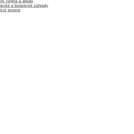
ní centra a areály
gické a botanické zahrady
ivní prostor