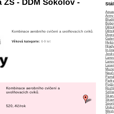
da ZŠ - DDM Sokolov -
Stá
Aquap
Army 
Bludi
Bobo
Dětsk
Děts
Kombinace aerobního cvičení a uvolňovacích cviků.
Dopra
Galer
Věková kategorie:
6-9 let
Hvězd
Hrady
In-li
Jesk
Lano
Lano
Lase
Muze
Nauč
Pamá
Park
Podz
Kombinace aerobního cvičení a
Rozhl
Sdíle
uvolňovacích cviků.
Skan
Skiar
Sport
520,-Kč/rok
Úniko
Weste