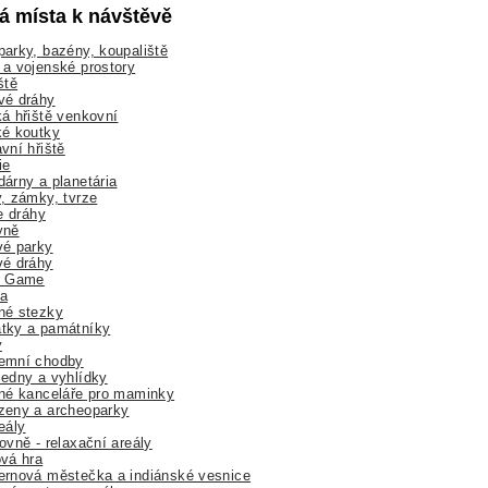
lá místa k návštěvě
arky, bazény, koupaliště
a vojenské prostory
ště
vé dráhy
á hřiště venkovní
ké koutky
vní hřiště
ie
árny a planetária
, zámky, tvrze
ne dráhy
yně
vé parky
vé dráhy
r Game
a
né stezky
tky a památníky
y
emní chodby
edny a vyhlídky
né kanceláře pro maminky
zeny a archeoparky
eály
ovně - relaxační areály
vá hra
rnová městečka a indiánské vesnice