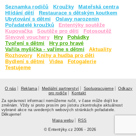
Seznamka rodičů
Kroužky
Mateřská centra
Hlídání dětí
Restaurace s dětským koutkem
Ubytování s dětmi
Oslavy narozenin
Pořadatelé kroužků
Ententýky soutěže
Kupovačka
Soutěže pro děti
Fotosoutěž
Slevové vouchery
Hry
Pohádky
Tvoření s dětmi
Hry pro hravé
Vařila myšička - vaříme s dětmi
Aktuality
Rozhovory
Knihy a hudba pro děti
Bydlení s dětmi
Videa
Fotogalerie
Testujeme
O nás
Reklama
Mediální partnerství
Spolupracujeme
Odkazy
pro rodiče
Kontakt
Za správnost informací nemůžeme ručit, v čase může dojít ke
změnám. Vždy si proto prosím pro jistotu zkontrolujte aktuálnost
vybrané akce na uvedených webových stránkách pořadatele.
Děkujeme!
Mapa webu
RSS
© Ententýky.cz 2006 - 2026