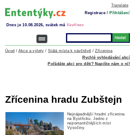
Translate
Registrace
/
Přihlášení
Dnes je 10.08.2026, svátek má
Vavřinec
Úvod
/
Akce a výlety
/
Stálá místa k návštěvě
/
Zřícenina
Rychlé vyhledávání akcí
Pořádáte akci pro děti? Napište nám o ní!
Zřícenina hradu Zubštejn
Nejnápadnější hradní zřícenina
na Bystřicku. Jedno z
nejromantičtějších míst
Vysočiny.