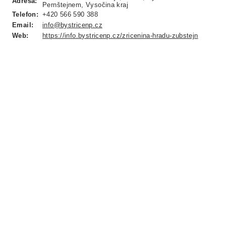
Adresa:
Pernštejnem, Vysočina kraj
Telefon:
+420 566 590 388
Email:
info@bystricenp.cz
Web:
https://info.bystricenp.cz/zricenina-hradu-zubstejn