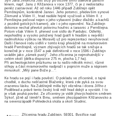
Syn Jana Jindřicha Jošt brzy po otcově smrti uděloval panství
lénem, např. Janu z Křižanova v roce 1377, či je z nedostatku
peněz zastavoval. Až od roku 1446 připadl Zubštejn opět
Pernštejnům, konkrétně Janovi. Jeho potomci, především synové
Zikmund a Vilém II., hrad nadále hojně využívali a Vilém II. z
Pernštejna pečoval nejen o jeho vybavení (nález dlaždic a kachlů
z pozdně gotických kamen), ale i o jeho opevnění. Na Zubštejn
dokonce nechal převézt polovinu houfnic a tarasnic z Pernštejna.
Potom však Vilém II. přenesl své sídlo do Pardubic. Odlehlý,
nepohodlný a vysoko položený hrad (patří k hradům s největší
nadmořskou výškou na Moravě) už pro reprezentaci nevyhovoval.
Další členové rodu sídlili v tomto kraji převážně na mramorovém
hradě Pernštejně, význam zbývajících hradů se tak snižuje a
konečně je v roce 1547 a pak definitivně v roce 1596 i Zubštejn
uváděn jako „zámek pustý“. Jeho zřícenina je nejmohutnější v
celém okolí (délka dispozice 275 m, plocha 1,7 ha).
Při archeologickém průzkumu se tu našlo několik mincí, různé
střepy a část mramorového nadpraží s poprsím muže a nápisem
minuskulí: „Milý pane Bože p...“.
Ke hradu se pojí i řada pověstí. O pokladu ve zřícenině, o tajné
chodbě, o duchu nešťastné Blaženky, která zde pyká za svou
zrazenou lásku. Na Zubštejně měla být vězněna i dcera Jiřího z
Poděbrad a právě tento český král měl hrad dobýt a vyvrátit. I to
je však pouhá pověst. Ze zříceniny je vidět jihovýchodním směrem
Sýkoř, jižně až téměř k Brnu, směrem jihozápadním Křižanovsko a
na severozápadě Pohledecká skála a okolí Studnic.
Zřícenina hradu Zubštejn, 59301, Bystřice nad