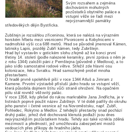
Svým rozsahem a zejména
dochováním mohutných
pozůstatků obytného paláce a
vstupní věže se řadí mezi
nejvýznamnější památky
středověkých dějin Bystřicka.
Zubštejn je rozsáhlou zříceninou, která se nalézá na výrazném
horském hřbetu mezi vesnicemi Pivonicemi a Kobylnicemi v
nadmořské výši cca 688 metrů. Hrad se původně jmenoval Kámen,
latinsky Lapis, později Zubří kámen, tedy Zubrštejn.
Hrad byl vystavěn v gotickém slohu zřejmě až ke konci první
třetiny 14. století (podle nalezené keramiky, první zpráva o něm je
z roku 1344) založili páni z Pernštejna (původně z Medlova), a to
jako sídlo samostatné rodové větve. Střežil zde hlavní osu
kolonizace, řeku Svratku. Hrad samozřejmě prošel mnoha
přestavbami.
O hradě prvně spolehlivě píší v roce 1344 Atluš a Jimram z
Kamene. Prvotní výstavbě přísluší jádro hradu se vstupní věží,
která působila dojmem štítu vůči straně ohrožení. Na opačném
pólu stál rovněž věžovitý palác.
V roce 1358, kdy přešel do rukou markraběte Jana Jindřicha, je v
listinách poprvé použit název Zubštejn. V té době patřily do okruhu
jeho panství i četné vesnice až na Novoměstsku, např. Zubří,
Pohledec, Rokytno a Medlov. Z tehdejší přestavby snad pochází
druhý palác, jehož dvě dochovaná klenutá podlaží jsou dnes
nejvýraznějším pozůstatkem hradu. Tehdy asi také vznikla zděná
mezimostí a předmostí, jež umožňovala zabezpečení mostů
vedoucích přes příkopy do hradního jádra.