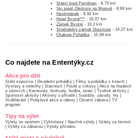
Státní hrad Pernštejn
- 8,73 km
Ski areál Olešnice na Moravě
- 8,88 km
Hastrmánek
- 9,92 km
Hotel Bystré***
- 10,07 km
Zámek Bystré
- 10,2 km
Strašidelný zámek Draxmoor
- 14,27 km
Chalupa Pohádka
- 15,69 km
Co najdete na Ententýky.cz
Akce pro děti
Stálé expozice
|
Divadelní pohádky
|
Filmy a pohádky v kinech
|
Výstavy a veletrhy
|
Slavnosti
|
Poutě a cirkusy
|
Akce na hradech
a zámcích
|
Karnevaly, festivaly, hudba, tanec
|
Tvořivé aktivity
|
Sportovní aktivity
|
Aktivity v přírodě
|
Soutěže, závody, hry
|
Vzdělávání
|
Pobytové akce a tábory
|
Ostatní zábava
|
TV
program
Tipy na výlet
Výlety se sportem
|
Cyklotrasy
|
Naučné výlety
|
Výlety za historií
|
Výlety za zábavou
|
Výlety přírodou