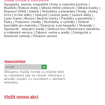
Stálá místa k návštěvě
Aquaparky, bazény, koupaliště
|
Army a vojenské prostory
|
Bludiště
|
Bobové dráhy
|
Dětská hřiště venkovní
|
Dětské koutky
|
Dopravní hřiště
|
Galerie
|
Hvězdárny a planetária
|
Hrady, zámky,
tvrze
|
In-line dráhy
|
Jeskyně
|
Lanové parky
|
Lanové dráhy
|
Laser Game
|
Muzea
|
Naučné stezky
|
Památky a památníky
|
Parky
|
Podzemní chodby
|
Rozhledny a vyhlídky
|
Sdílené
kanceláře pro maminky
|
Skanzeny a archeoparky
|
Skiareály
|
Sportovně - relaxační areály
|
Úniková hra
|
Westernová městečka
a indiánské vesnice
|
Zábavní centra a areály
|
Zoologické a
botanické zahrady
|
Kreativní prostor
Newsletter
Děkujeme. Každý čtvrtek se můžete těšit
na inspirativní tipy na víkend, informace o
aktuální soutěži a o novinkách v rubrikách
ententýky.
Vložit novou akci