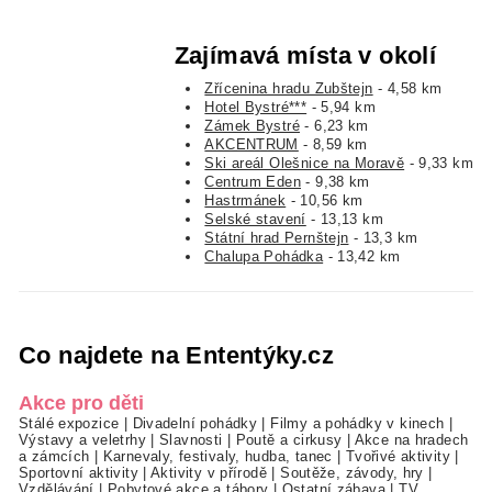
Zajímavá místa v okolí
Zřícenina hradu Zubštejn
- 4,58 km
Hotel Bystré***
- 5,94 km
Zámek Bystré
- 6,23 km
AKCENTRUM
- 8,59 km
Ski areál Olešnice na Moravě
- 9,33 km
Centrum Eden
- 9,38 km
Hastrmánek
- 10,56 km
Selské stavení
- 13,13 km
Státní hrad Pernštejn
- 13,3 km
Chalupa Pohádka
- 13,42 km
Co najdete na Ententýky.cz
Akce pro děti
Stálé expozice
|
Divadelní pohádky
|
Filmy a pohádky v kinech
|
Výstavy a veletrhy
|
Slavnosti
|
Poutě a cirkusy
|
Akce na hradech
a zámcích
|
Karnevaly, festivaly, hudba, tanec
|
Tvořivé aktivity
|
Sportovní aktivity
|
Aktivity v přírodě
|
Soutěže, závody, hry
|
Vzdělávání
|
Pobytové akce a tábory
|
Ostatní zábava
|
TV