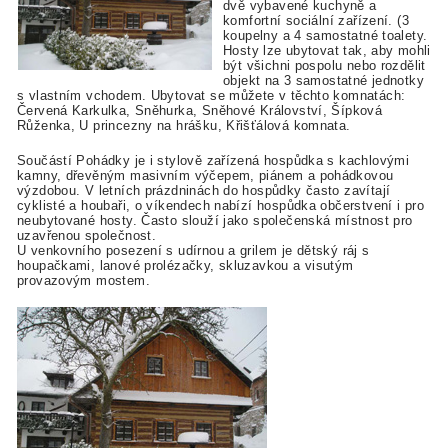
dvě vybavené kuchyně a
komfortní sociální zařízení. (3
koupelny a 4 samostatné toalety.
Hosty lze ubytovat tak, aby mohli
být všichni pospolu nebo rozdělit
objekt na 3 samostatné jednotky
s vlastním vchodem. Ubytovat se můžete v těchto komnatách:
Červená Karkulka, Sněhurka, Sněhové Království, Šípková
Růženka, U princezny na hrášku, Křišťálová komnata.
Součástí Pohádky je i stylově zařízená hospůdka s kachlovými
kamny, dřevěným masivním výčepem, piánem a pohádkovou
výzdobou. V letních prázdninách do hospůdky často zavítají
cyklisté a houbaři, o víkendech nabízí hospůdka občerstvení i pro
neubytované hosty. Často slouží jako společenská místnost pro
uzavřenou společnost.
U venkovního posezení s udírnou a grilem je dětský ráj s
houpačkami, lanové prolézačky, skluzavkou a visutým
provazovým mostem.