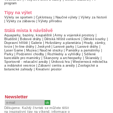
program
Tipy na výlet
Výlety se sportem
|
Cyklotrasy
|
Naučné výlety
|
Výlety za historií
|
Výlety za zábavou
|
Výlety přírodou
Stálá místa k návštěvě
Aquaparky, bazény, koupaliště
|
Army a vojenské prostory
|
Bludiště
|
Bobové dráhy
|
Dětská hřiště venkovní
|
Dětské koutky
|
Dopravní hřiště
|
Galerie
|
Hvězdárny a planetária
|
Hrady, zámky,
tvrze
|
In-line dráhy
|
Jeskyně
|
Lanové parky
|
Lanové dráhy
|
Laser Game
|
Muzea
|
Naučné stezky
|
Památky a památníky
|
Parky
|
Podzemní chodby
|
Rozhledny a vyhlídky
|
Sdílené
kanceláře pro maminky
|
Skanzeny a archeoparky
|
Skiareály
|
Sportovně - relaxační areály
|
Úniková hra
|
Westernová městečka
a indiánské vesnice
|
Zábavní centra a areály
|
Zoologické a
botanické zahrady
|
Kreativní prostor
Newsletter
Děkujeme. Každý čtvrtek se můžete těšit
na inspirativní tipy na víkend, informace o