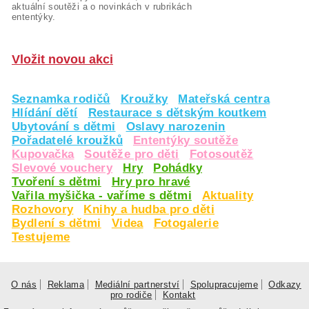
aktuální soutěži a o novinkách v rubrikách
ententýky.
Vložit novou akci
Seznamka rodičů
Kroužky
Mateřská centra
Hlídání dětí
Restaurace s dětským koutkem
Ubytování s dětmi
Oslavy narozenin
Pořadatelé kroužků
Ententýky soutěže
Kupovačka
Soutěže pro děti
Fotosoutěž
Slevové vouchery
Hry
Pohádky
Tvoření s dětmi
Hry pro hravé
Vařila myšička - vaříme s dětmi
Aktuality
Rozhovory
Knihy a hudba pro děti
Bydlení s dětmi
Videa
Fotogalerie
Testujeme
O nás
Reklama
Mediální partnerství
Spolupracujeme
Odkazy
pro rodiče
Kontakt