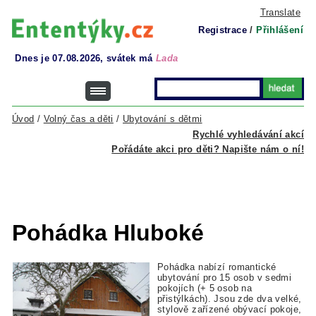
Translate
Registrace
/
Přihlášení
Dnes je 07.08.2026, svátek má
Lada
Úvod
/
Volný čas a děti
/
Ubytování s dětmi
Rychlé vyhledávání akcí
Pořádáte akci pro děti? Napište nám o ní!
Pohádka Hluboké
Pohádka nabízí romantické
ubytování pro 15 osob v sedmi
pokojích (+ 5 osob na
přistýlkách). Jsou zde dva velké,
stylově zařízené obývací pokoje,