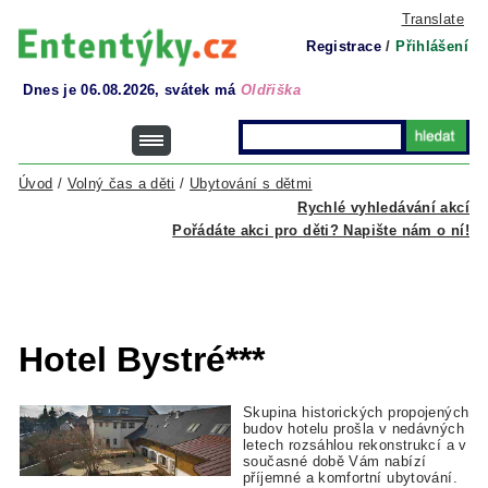
Translate
Registrace
/
Přihlášení
Dnes je 06.08.2026, svátek má
Oldřiška
Úvod
/
Volný čas a děti
/
Ubytování s dětmi
Rychlé vyhledávání akcí
Pořádáte akci pro děti? Napište nám o ní!
Hotel Bystré***
Skupina historických propojených
budov hotelu prošla v nedávných
letech rozsáhlou rekonstrukcí a v
současné době Vám nabízí
příjemné a komfortní ubytování.