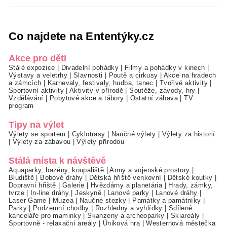
Co najdete na Ententýky.cz
Akce pro děti
Stálé expozice
|
Divadelní pohádky
|
Filmy a pohádky v kinech
|
Výstavy a veletrhy
|
Slavnosti
|
Poutě a cirkusy
|
Akce na hradech
a zámcích
|
Karnevaly, festivaly, hudba, tanec
|
Tvořivé aktivity
|
Sportovní aktivity
|
Aktivity v přírodě
|
Soutěže, závody, hry
|
Vzdělávání
|
Pobytové akce a tábory
|
Ostatní zábava
|
TV
program
Tipy na výlet
Výlety se sportem
|
Cyklotrasy
|
Naučné výlety
|
Výlety za historií
|
Výlety za zábavou
|
Výlety přírodou
Stálá místa k návštěvě
Aquaparky, bazény, koupaliště
|
Army a vojenské prostory
|
Bludiště
|
Bobové dráhy
|
Dětská hřiště venkovní
|
Dětské koutky
|
Dopravní hřiště
|
Galerie
|
Hvězdárny a planetária
|
Hrady, zámky,
tvrze
|
In-line dráhy
|
Jeskyně
|
Lanové parky
|
Lanové dráhy
|
Laser Game
|
Muzea
|
Naučné stezky
|
Památky a památníky
|
Parky
|
Podzemní chodby
|
Rozhledny a vyhlídky
|
Sdílené
kanceláře pro maminky
|
Skanzeny a archeoparky
|
Skiareály
|
Sportovně - relaxační areály
|
Úniková hra
|
Westernová městečka