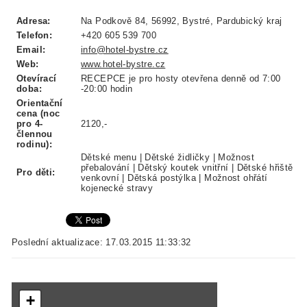
Adresa:
Na Podkově 84, 56992, Bystré, Pardubický kraj
Telefon:
+420 605 539 700
Email:
info@hotel-bystre.cz
Web:
www.hotel-bystre.cz
Otevírací
RECEPCE je pro hosty otevřena denně od 7:00
doba:
-20:00 hodin
Orientační
cena (noc
pro 4-
2120,-
člennou
rodinu):
Dětské menu | Dětské židličky | Možnost
přebalování | Dětský koutek vnitřní | Dětské hřiště
Pro děti:
venkovní | Dětská postýlka | Možnost ohřátí
kojenecké stravy
Poslední aktualizace: 17.03.2015 11:33:32
+