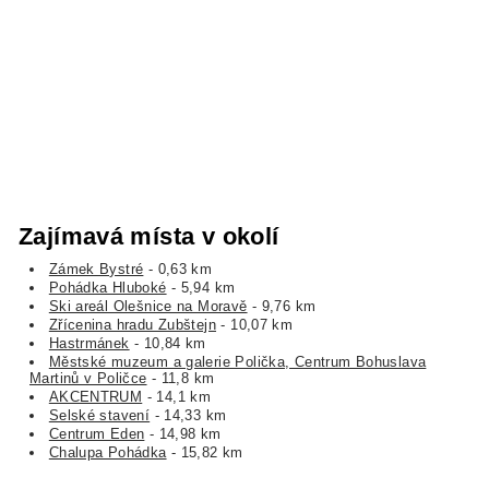
Zajímavá místa v okolí
Zámek Bystré
- 0,63 km
Pohádka Hluboké
- 5,94 km
Ski areál Olešnice na Moravě
- 9,76 km
Zřícenina hradu Zubštejn
- 10,07 km
Hastrmánek
- 10,84 km
Městské muzeum a galerie Polička, Centrum Bohuslava
Martinů v Poličce
- 11,8 km
AKCENTRUM
- 14,1 km
Selské stavení
- 14,33 km
Centrum Eden
- 14,98 km
Chalupa Pohádka
- 15,82 km