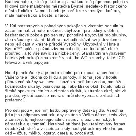
Budova hotelu, která je kulturní památkou, má příjemnou polohu v
klidové zóně malebného městečka Bystré, nedaleko historického
města Polička. Naproti hotelu je parčík se vzrostlými kaštany,
malé náměstíčko a kostel s farou.
V 19ti prostorných a pohodlných pokojích s vlastním sociálním
zázemím nabízí hotel možnost ubytování pro rodiny s dětmi,
bezbariérové pokoje pro seniory, pohodlné ubytování pro skupiny,
ale i všechny ostatní, kteří se rozhodli strávit svoji dovolenou
nebo její část v krásné přírodě Vysočiny. Ubytování v Hotelu
Bystré*** splňuje požadavky na pohodlí, komfort a přátelské
prostředí, a to vše navíc za nízké ceny. Standardním vybavením
hotelových pokojů jsou kromě vlastního WC a sprchy, také LCD
televizor a wifi připojení.
Hotel je nekuřácký a je proto ideální pro relaxaci a navrácení
Vašeho těla i ducha do klidu a pohody. K tomu jsou v hotelu
připravené služby wellness – bazén s mořskou vodou, masáže,
kosmetické služby, posilovna aj. Také blízké okolí hotelu nabízí
široké spektrum letních a zimních aktivit, kulturních akcí, aktivit
pro děti, výletů apod., z nichž si můžete vybírat dle vlastních
preferencí.
Pro děti jsou v jídelním lístku připraveny dětská jídla. Všechna
jídla jsou připravovaná tak, aby chutnala Vašim dětem, tedy vždy
z čerstvých, nejlépe regionálních surovin, bez chemických
náhražek a glutamátů.
Hotelové snídaně jsou realizovány formou
švédských stolů a v nabídce nikdy nechybí pokrmy vhodné pro
děti – džus, mléko, jogurty, cereálie, ovoce atd.