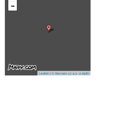
−
Leaflet
|
© Seznam.cz a.s. a další