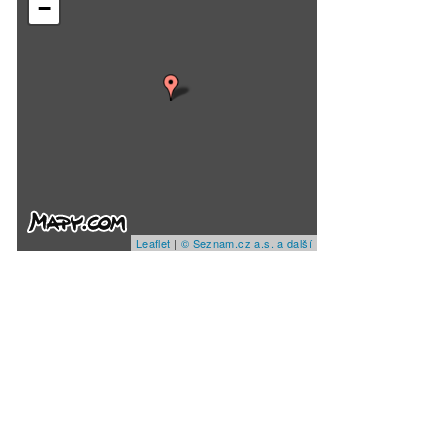
−
Leaflet
|
© Seznam.cz a.s. a další