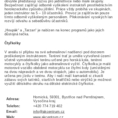
obvykle představují výzvu pro jednotlivce nebo malé skupiny.
Bezpečnost zajišťují odborně vyškolení instruktoři prostřednictvím
horolezeckého způsobu jištění. Práce vždy probíhá ve skupinách,
jeden instruktor na 5 – 10 účastníků. Provoz je zajišťován pouze
tímto odborně vyškoleným personálem. Překonávání vysokých lan
rozvíjí odvahu a sebedůvěru účastníků.
„Houpák“ a „Tarzan“ je nabízen na konec programů jako jejich
důstojná tečka.
Čtyřkolky
V areálu si přijdou na své adrenalinoví nadšenci pod dozorem
proškoleným instruktorem. Terénní trať je uměle vytvořené území
včetně vymodelování terénu určené pro horská kola, terénní
motocykly a čtyřkolky jako adrenalinové vyžití. Čtyřkolka je malé
motorové vozidlo obdobné motocyklu se čtyřmi koly (umístěnými
na dvou nápravách a ve dvou stopách, jako u automobilu). Je
určena pro jízdu v terénu. Aby i naši malí kamarádi si zkusili
zábavu svých tatínků, starších bratříčků nebo strýčků je možnost
využití dětského okruhu na dětské elektrické čtyřkolce.
Hornická, 59301, Bystřice nad Pernštejnem,
Adresa:
Vysočina kraj
Telefon:
+420 774 719 402
Email:
info@akcentrum.cz
Web:
www.akcentrum.cz