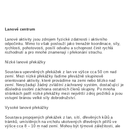
Lanové centrum
Lanové aktivity jsou zdrojem fyzické zdatnosti i aktivního
odpočinku. Mimo to však poslouží jako trenažér koordinace, síly,
rychlosti, pohotovosti, posílí odvahu a schopnost činit rychlá
rozhodnutí a pro mnohé znamenají i překonání strachu.
Nízké lanové překážky
Soustava upevněných překážek z lan ve výšce cca 50 cm nad
zemí. Mezi nízké překážky řadíme převážně skupinově
orientované aktivity, které provádíme na zemi nebo blízko nad
zemí. Nevyžadují žádný zvláštní záchranný systém, dostačující je
důsledná osobní záchrana ostatních členů skupiny. Po mnoha
stránkách patří nízké překážky mezi největší zdroj prožitků a jsou
vstupní bránou velké síly dobrodružství.
Vysoké lanové překážky
Soustava propojených překážek z lan, sítí, dřevěných kůlů a
trámků, umístěných na vrcholu ukotvených dřevěných pilířů ve
výšce cca 8 – 10 m nad zemí. Mohou být týmové záležitosti, ale