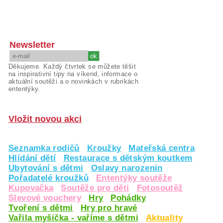
Newsletter
Děkujeme. Každý čtvrtek se můžete těšit
na inspirativní tipy na víkend, informace o
aktuální soutěži a o novinkách v rubrikách
ententýky.
Vložit novou akci
Seznamka rodičů
Kroužky
Mateřská centra
Hlídání dětí
Restaurace s dětským koutkem
Ubytování s dětmi
Oslavy narozenin
Pořadatelé kroužků
Ententýky soutěže
Kupovačka
Soutěže pro děti
Fotosoutěž
Slevové vouchery
Hry
Pohádky
Tvoření s dětmi
Hry pro hravé
Vařila myšička - vaříme s dětmi
Aktuality