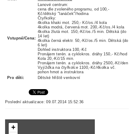
Lanové centrum:
cena dle zvoleného programu, od 100,-
Kč/dětský "lanáček"/hodina
Čtyřkolky:
4kolka khaki mot. 250,- Kč/os./4 kola
4kolka modrá, červená mot. 200,-Kč/os./4 kola
4kolka žlutá mot. 150,-Kč/os./5 min. Dětská (do
14 let)
Vstupné/Cena:
4kolka černá elektr. 50,-Kč/os./5 min. Dětská (do
6 let)
Dohled instruktora 100,-Kč
Pronájem terén. a cyklokros. dráhy 150,- Kč/hod
Kola 20,-Kč/15 min.
Pronájem terén. a cyklokros. dráhy 2500,-Kč/den
Vyjížďka na čtyřkolce 1100,-Kč/4kolka vč.
pohon hmot a instruktora
Pro děti:
Dětské hřiště venkovní
Poslední aktualizace: 09.07.2014 15:52:36
+