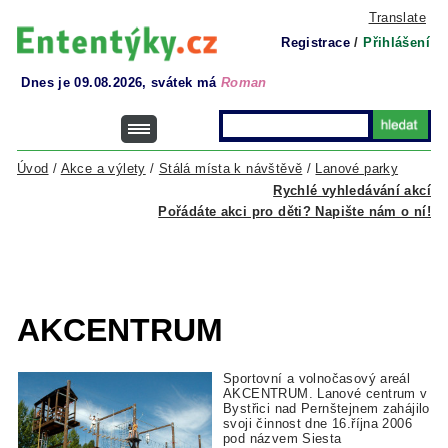
Translate
Registrace
/
Přihlášení
Dnes je 09.08.2026, svátek má
Roman
Úvod
/
Akce a výlety
/
Stálá místa k návštěvě
/
Lanové parky
Rychlé vyhledávání akcí
Pořádáte akci pro děti? Napište nám o ní!
AKCENTRUM
Sportovní a volnočasový areál
AKCENTRUM. Lanové centrum v
Bystřici nad Pernštejnem zahájilo
svoji činnost dne 16.října 2006
pod názvem Siesta