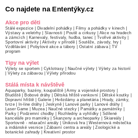
Co najdete na Ententýky.cz
Akce pro děti
Stálé expozice
|
Divadelní pohádky
|
Filmy a pohádky v kinech
|
Výstavy a veletrhy
|
Slavnosti
|
Poutě a cirkusy
|
Akce na hradech
a zámcích
|
Karnevaly, festivaly, hudba, tanec
|
Tvořivé aktivity
|
Sportovní aktivity
|
Aktivity v přírodě
|
Soutěže, závody, hry
|
Vzdělávání
|
Pobytové akce a tábory
|
Ostatní zábava
|
TV
program
Tipy na výlet
Výlety se sportem
|
Cyklotrasy
|
Naučné výlety
|
Výlety za historií
|
Výlety za zábavou
|
Výlety přírodou
Stálá místa k návštěvě
Aquaparky, bazény, koupaliště
|
Army a vojenské prostory
|
Bludiště
|
Bobové dráhy
|
Dětská hřiště venkovní
|
Dětské koutky
|
Dopravní hřiště
|
Galerie
|
Hvězdárny a planetária
|
Hrady, zámky,
tvrze
|
In-line dráhy
|
Jeskyně
|
Lanové parky
|
Lanové dráhy
|
Laser Game
|
Muzea
|
Naučné stezky
|
Památky a památníky
|
Parky
|
Podzemní chodby
|
Rozhledny a vyhlídky
|
Sdílené
kanceláře pro maminky
|
Skanzeny a archeoparky
|
Skiareály
|
Sportovně - relaxační areály
|
Úniková hra
|
Westernová městečka
a indiánské vesnice
|
Zábavní centra a areály
|
Zoologické a
botanické zahrady
|
Kreativní prostor