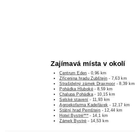
Zajímavá místa v okolí
Centrum Eden
- 0,96 km
Zřícenina hradu Zubštejn
- 7,63 km
Strašidelný zámek Draxmoor
- 8,39 km
Pohádka Hluboké
- 8,59 km
Chalupa Pohádka
- 10,15 km
Selské stavení
- 11,93 km
Agroekofarma Kadeřávek
- 12,17 km
Státní hrad Pernštejn
- 12,44 km
Hotel Bystré***
- 14,1 km
Zámek Bystré
- 14,53 km