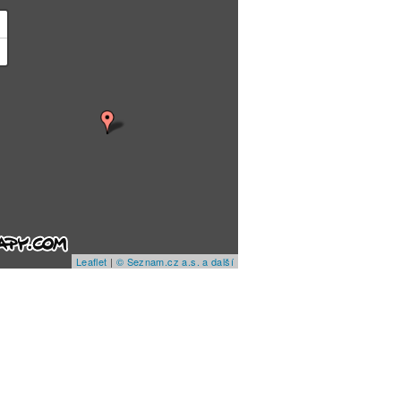
+
−
Leaflet
|
© Seznam.cz a.s. a další