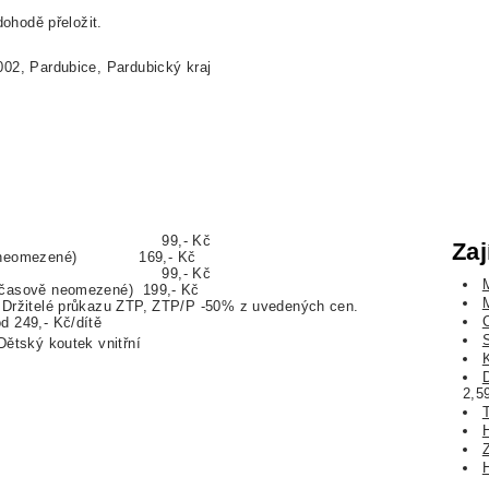
ohodě přeložit.
002, Pardubice, Pardubický kraj
12:00 99,- Kč
Zaj
ově neomezené) 169,- Kč
19:00 99,- Kč
(časově neomezené) 199,- Kč
. Držitelé průkazu ZTP, ZTP/P -50% z uvedených cen.
d 249,- Kč/dítě
Dětský koutek vnitřní
2,5