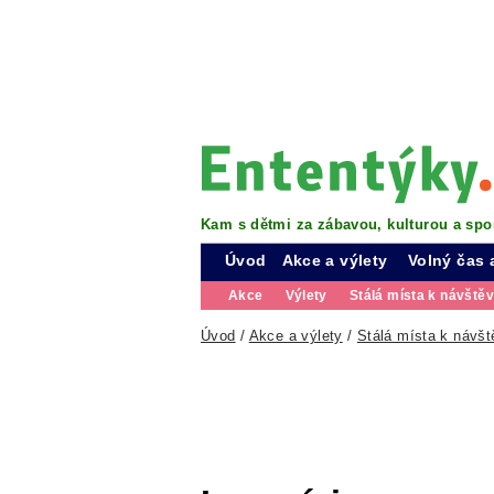
Kam s dětmi za zábavou, kulturou a spo
Úvod
Akce a výlety
Volný čas 
Akce
Výlety
Stálá místa k návště
Úvod
/
Akce a výlety
/
Stálá místa k návšt