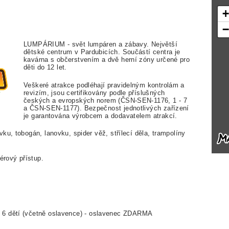
LUMPÁRIUM - svět lumpáren a zábavy.
Největší
dětské centrum v Pardubicích.
Součástí centra je
kavárna s občerstvením a dvě herní zóny určené pro
děti do 12 let.
Veškeré atrakce podléhají pravidelným kontrolám a
revizím, jsou certifikovány podle příslušných
českých a evropských norem (ČSN-SEN-1176, 1 - 7
a ČSN-SEN-1177). Bezpečnost jednotlivých zařízení
je garantována výrobcem a dodavatelem atrakcí.
ku, tobogán, lanovku, spider věž, střílecí děla, trampolíny
érový přístup.
u 6 dětí (včetně oslavence) - oslavenec ZDARMA