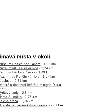
ímavá místa v okolí
Museum Rosice nad Labem
- 1,22 km
Muzeum MHD a železnice
- 1,24 km
Centrum Děcka z Česka
- 1,49 km
Státní hrad Kunětická Hora
- 1,87 km
Kidplace
- 2,31 km
Dětské a dopravní hřiště a minigolf Dukla
-
9 km
Tyršovy sady
- 2,6 km
Herna Sluníčko
- 2,73 km
Zelená brána
- 2,76 km
Hvězdárna barona Artura Krause
- 2,87 km