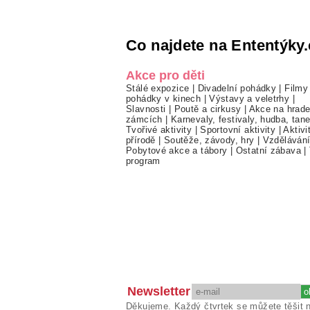
Co najdete na Ententýky.
Akce pro děti
Stálé expozice
|
Divadelní pohádky
|
Filmy
pohádky v kinech
|
Výstavy a veletrhy
|
Slavnosti
|
Poutě a cirkusy
|
Akce na hrade
zámcích
|
Karnevaly, festivaly, hudba, tan
Tvořivé aktivity
|
Sportovní aktivity
|
Aktivi
přírodě
|
Soutěže, závody, hry
|
Vzděláván
Pobytové akce a tábory
|
Ostatní zábava
|
program
Newsletter
Děkujeme. Každý čtvrtek se můžete těšit 