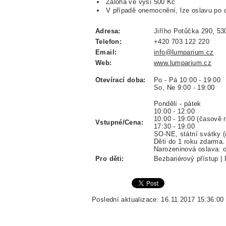
Záloha ve výši 500 Kč
V případě onemocnění, lze oslavu po d
Adresa:
Jiřího Potůčka 290, 53
Telefon:
+420 703 122 220
Email:
info@lumparium.cz
Web:
www.lumparium.cz
Otevírací doba:
Po - Pá 10:00 - 19:00
So, Ne 9:00 - 19:00
Pondělí - pátek
10:00 - 
10:00 - 19:00 (čas
Vstupné/Cena:
17:30 - 
SO-NE, státní svátky 
Děti do 1 roku zdarma
Narozeninová oslava: o
Pro děti:
Bezbariérový přístup | 
Poslední aktualizace: 16.11.2017 15:36:00