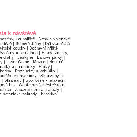
sta k návštěvě
bazény, koupaliště
|
Army a vojenské
ludiště
|
Bobové dráhy
|
Dětská hřiště
Dětské koutky
|
Dopravní hřiště
|
ězdárny a planetária
|
Hrady, zámky,
ne dráhy
|
Jeskyně
|
Lanové parky
|
hy
|
Laser Game
|
Muzea
|
Naučné
mátky a památníky
|
Parky
|
hodby
|
Rozhledny a vyhlídky
|
celáře pro maminky
|
Skanzeny a
y
|
Skiareály
|
Sportovně - relaxační
ková hra
|
Westernová městečka a
esnice
|
Zábavní centra a areály
|
a botanické zahrady
|
Kreativní