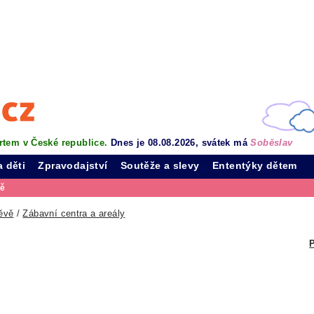
rtem v České republice.
Dnes je 08.08.2026, svátek má
Soběslav
a děti
Zpravodajství
Soutěže a slevy
Ententýky dětem
vě
ěvě
/
Zábavní centra a areály
P