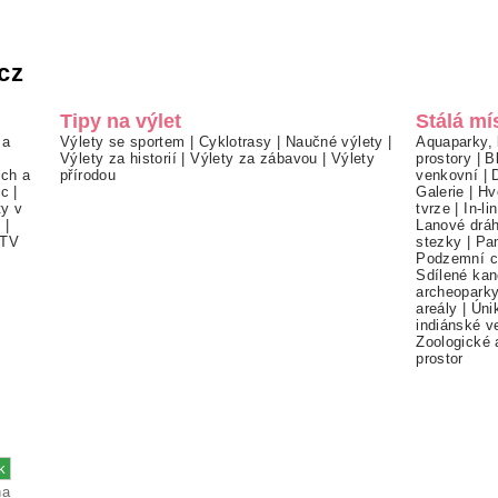
cz
Tipy na výlet
Stálá mí
 a
Výlety se sportem
|
Cyklotrasy
|
Naučné výlety
|
Aquaparky, 
Výlety za historií
|
Výlety za zábavou
|
Výlety
prostory
|
B
ch a
přírodou
venkovní
|
ec
|
Galerie
|
Hv
ty v
tvrze
|
In-li
í
|
Lanové drá
TV
stezky
|
Pa
Podzemní c
Sdílené kan
archeopark
areály
|
Úni
indiánské v
Zoologické 
prostor
na