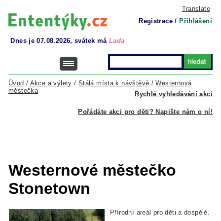
Translate
Registrace
/
Přihlášení
Dnes je 07.08.2026, svátek má
Lada
Úvod
/
Akce a výlety
/
Stálá místa k návštěvě
/
Westernová
městečka
Rychlé vyhledávání akcí
Pořádáte akci pro děti? Napište nám o ní!
Westernové městečko
Stonetown
Přírodní areál pro děti a dospělé.