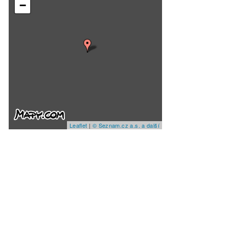
−
Leaflet
|
© Seznam.cz a.s. a další