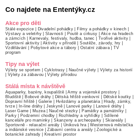
Co najdete na Ententýky.cz
Akce pro děti
Stálé expozice
|
Divadelní pohádky
|
Filmy a pohádky v kinech
|
Výstavy a veletrhy
|
Slavnosti
|
Poutě a cirkusy
|
Akce na hradech
a zámcích
|
Karnevaly, festivaly, hudba, tanec
|
Tvořivé aktivity
|
Sportovní aktivity
|
Aktivity v přírodě
|
Soutěže, závody, hry
|
Vzdělávání
|
Pobytové akce a tábory
|
Ostatní zábava
|
TV
program
Tipy na výlet
Výlety se sportem
|
Cyklotrasy
|
Naučné výlety
|
Výlety za historií
|
Výlety za zábavou
|
Výlety přírodou
Stálá místa k návštěvě
Aquaparky, bazény, koupaliště
|
Army a vojenské prostory
|
Bludiště
|
Bobové dráhy
|
Dětská hřiště venkovní
|
Dětské koutky
|
Dopravní hřiště
|
Galerie
|
Hvězdárny a planetária
|
Hrady, zámky,
tvrze
|
In-line dráhy
|
Jeskyně
|
Lanové parky
|
Lanové dráhy
|
Laser Game
|
Muzea
|
Naučné stezky
|
Památky a památníky
|
Parky
|
Podzemní chodby
|
Rozhledny a vyhlídky
|
Sdílené
kanceláře pro maminky
|
Skanzeny a archeoparky
|
Skiareály
|
Sportovně - relaxační areály
|
Úniková hra
|
Westernová městečka
a indiánské vesnice
|
Zábavní centra a areály
|
Zoologické a
botanické zahrady
|
Kreativní prostor