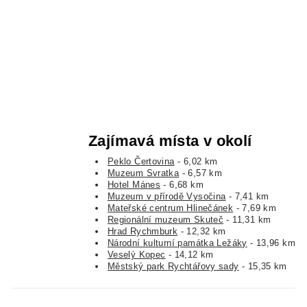
Zajímavá místa v okolí
Peklo Čertovina
- 6,02 km
Muzeum Svratka
- 6,57 km
Hotel Mánes
- 6,68 km
Muzeum v přírodě Vysočina
- 7,41 km
Mateřské centrum Hlinečánek
- 7,69 km
Regionální muzeum Skuteč
- 11,31 km
Hrad Rychmburk
- 12,32 km
Národní kulturní památka Ležáky
- 13,96 km
Veselý Kopec
- 14,12 km
Městský park Rychtářovy sady
- 15,35 km