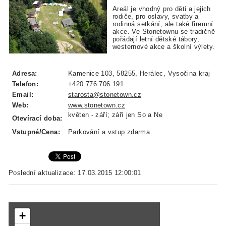
Areál je vhodný pro děti a jejich
rodiče, pro oslavy, svatby a
rodinná setkání, ale také firemní
akce. Ve Stonetownu se tradičně
pořádají letní dětské tábory,
westernové akce a školní výlety.
Adresa:
Kamenice 103, 58255, Herálec, Vysočina kraj
Telefon:
+420 776 706 191
Email:
starosta@stonetown.cz
Web:
www.stonetown.cz
květen - září; září jen So a Ne
Otevírací doba:
Vstupné/Cena:
Parkování a vstup zdarma
Poslední aktualizace: 17.03.2015 12:00:01
+