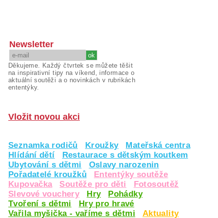
Newsletter
Děkujeme. Každý čtvrtek se můžete těšit
na inspirativní tipy na víkend, informace o
aktuální soutěži a o novinkách v rubrikách
ententýky.
Vložit novou akci
Seznamka rodičů
Kroužky
Mateřská centra
Hlídání dětí
Restaurace s dětským koutkem
Ubytování s dětmi
Oslavy narozenin
Pořadatelé kroužků
Ententýky soutěže
Kupovačka
Soutěže pro děti
Fotosoutěž
Slevové vouchery
Hry
Pohádky
Tvoření s dětmi
Hry pro hravé
Vařila myšička - vaříme s dětmi
Aktuality