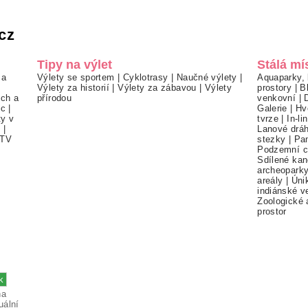
cz
Tipy na výlet
Stálá mí
 a
Výlety se sportem
|
Cyklotrasy
|
Naučné výlety
|
Aquaparky, 
Výlety za historií
|
Výlety za zábavou
|
Výlety
prostory
|
B
ch a
přírodou
venkovní
|
ec
|
Galerie
|
Hv
ty v
tvrze
|
In-li
í
|
Lanové drá
TV
stezky
|
Pa
Podzemní c
Sdílené kan
archeopark
areály
|
Úni
indiánské v
Zoologické 
prostor
na
uální