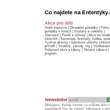
Co najdete na Ententýky.
Akce pro děti
Stálé expozice
|
Divadelní pohádky
|
Filmy
pohádky v kinech
|
Výstavy a veletrhy
|
Slavnosti
|
Poutě a cirkusy
|
Akce na hrade
zámcích
|
Karnevaly, festivaly, hudba, tan
Tvořivé aktivity
|
Sportovní aktivity
|
Aktivi
přírodě
|
Soutěže, závody, hry
|
Vzděláván
Pobytové akce a tábory
|
Ostatní zábava
|
program
Newsletter
Děkujeme. Každý čtvrtek se můžete těšit 
inspirativní tipy na víkend, informace o akt