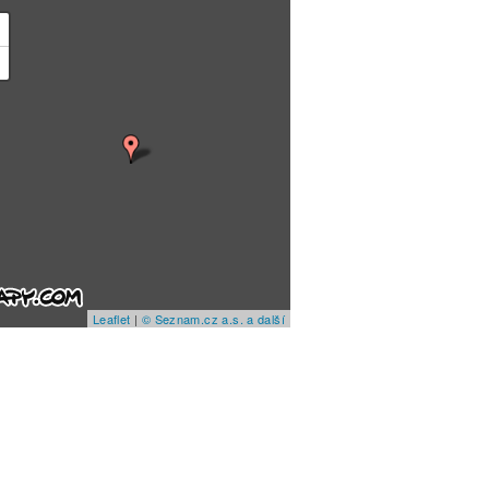
+
−
Leaflet
|
© Seznam.cz a.s. a další