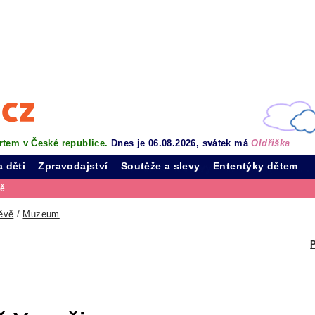
rtem v České republice.
Dnes je 06.08.2026, svátek má
Oldřiška
a děti
Zpravodajství
Soutěže a slevy
Ententýky dětem
vě
ěvě
/
Muzeum
P