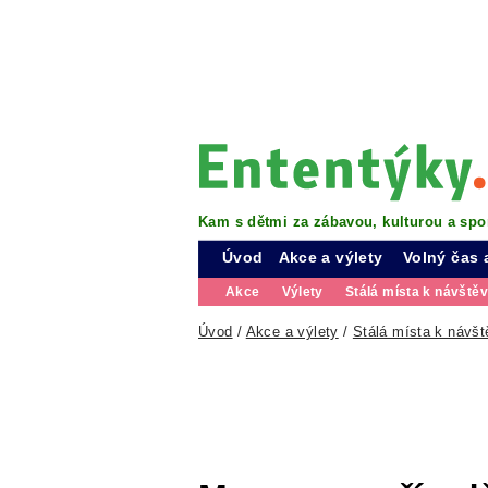
Kam s dětmi za zábavou, kulturou a spo
Úvod
Akce a výlety
Volný čas 
Akce
Výlety
Stálá místa k návště
Úvod
/
Akce a výlety
/
Stálá místa k návšt