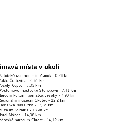
ímavá místa v okolí
Mateřské centrum Hlinečánek
- 0,28 km
Peklo Čertovina
- 6,51 km
Veselý Kopec
- 7,03 km
Westernové městečko Stonetown
- 7,41 km
Národní kulturní památka Ležáky
- 7,98 km
Regionální muzeum Skuteč
- 12,2 km
Kaštanka Nasavrky
- 13,34 km
Muzeum Svratka
- 13,98 km
Hotel Mánes
- 14,08 km
Městské muzeum Chrast
- 14,12 km