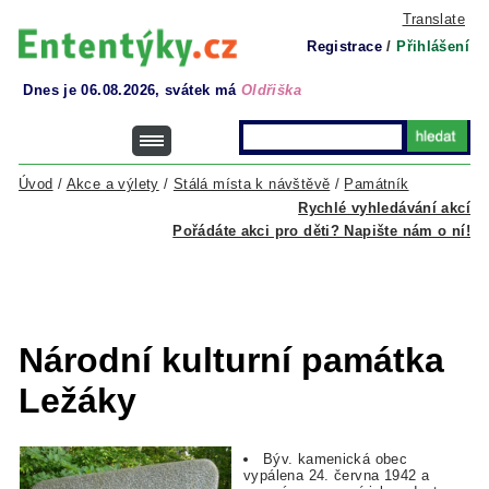
Translate
Registrace
/
Přihlášení
Dnes je 06.08.2026, svátek má
Oldřiška
Úvod
/
Akce a výlety
/
Stálá místa k návštěvě
/
Památník
Rychlé vyhledávání akcí
Pořádáte akci pro děti? Napište nám o ní!
Národní kulturní památka
Ležáky
Býv. kamenická obec
vypálena 24. června 1942 a