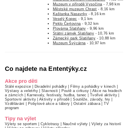
Muzeum v přírodě Vysočina
- 7,98 km
Městské muzeum Chrast
- 8,16 km
Kaštanka Nasavrky
- 8,16 km
Veselý Kopec
- 9,1 km
Peklo Čertovina
- 9,32 km
Plovárna Slatiňany
- 9,96 km
Státní zámek Slatiňany
- 10,76 km
Zámecký park Slatiňany
- 10,88 km
Muzeum Švýcárna
- 10,97 km
Co najdete na Ententýky.cz
Akce pro děti
Stálé expozice
|
Divadelní pohádky
|
Filmy a pohádky v kinech
|
Výstavy a veletrhy
|
Slavnosti
|
Poutě a cirkusy
|
Akce na hradech
a zámcích
|
Karnevaly, festivaly, hudba, tanec
|
Tvořivé aktivity
|
Sportovní aktivity
|
Aktivity v přírodě
|
Soutěže, závody, hry
|
Vzdělávání
|
Pobytové akce a tábory
|
Ostatní zábava
|
TV
program
Tipy na výlet
Výlety se sportem
|
Cyklotrasy
|
Naučné výlety
|
Výlety za historií