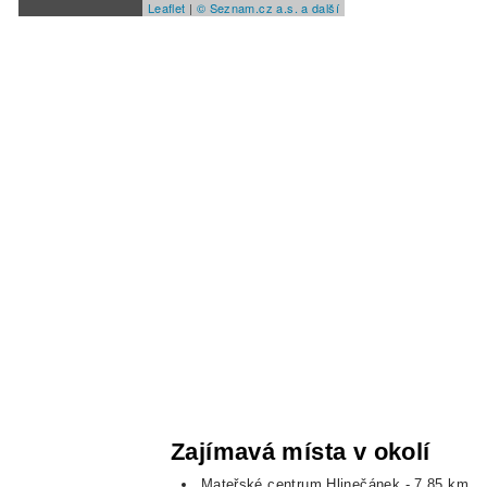
Leaflet
|
© Seznam.cz a.s. a další
Zajímavá místa v okolí
Mateřské centrum Hlinečánek
- 7,85 km