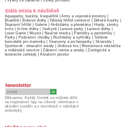
|
Výlety za zábavou
|
Výlety přírodou
Stálá místa k návštěvě
Aquaparky, bazény, koupaliště
|
Army a vojenské prostory
|
Bludiště
|
Bobové dráhy
|
Dětská hřiště venkovní
|
Dětské koutky
|
Dopravní hřiště
|
Galerie
|
Hvězdárny a planetária
|
Hrady, zámky,
tvrze
|
In-line dráhy
|
Jeskyně
|
Lanové parky
|
Lanové dráhy
|
Laser Game
|
Muzea
|
Naučné stezky
|
Památky a památníky
|
Parky
|
Podzemní chodby
|
Rozhledny a vyhlídky
|
Sdílené
kanceláře pro maminky
|
Skanzeny a archeoparky
|
Skiareály
|
Sportovně - relaxační areály
|
Úniková hra
|
Westernová městečka
a indiánské vesnice
|
Zábavní centra a areály
|
Zoologické a
botanické zahrady
|
Kreativní prostor
Newsletter
Děkujeme. Každý čtvrtek se můžete těšit
na inspirativní tipy na víkend, informace o
aktuální soutěži a o novinkách v rubrikách
ententýky.