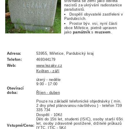
srovnána se zemí jako odveta
nacistů za ukrývání radiostanice
parašutistů.
Dospělí obyvatelé zastřeleni v
Pardubicích.
Prostor býv. vsi, nyní části
obce Miřetice, pietně upraven
jako
památník
s
muzeem
.
Adresa:
53955, Miřetice, Pardubický kraj
Telefon:
469344179
Web:
www.lezaky.cz
Květen - září
úterý - neděle
9:00 - 17:00
Otevírací
doba:
Říjen - duben
Pouze na základě telefonické objednávky ( min.
2 dny před plánovanou návštěvou ) - telefon 739
335 734
Dospělí - 10Kč
Děti do 15ti let, studenti (ISIC), osoby starší 65ti
let, osoby zdravotně postižené, držitelé průkazů
Vstupné/Cena:
IYTC, ITIC - 5Kč