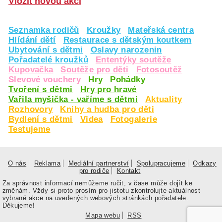
Vložit novou akci
Seznamka rodičů
Kroužky
Mateřská centra
Hlídání dětí
Restaurace s dětským koutkem
Ubytování s dětmi
Oslavy narozenin
Pořadatelé kroužků
Ententýky soutěže
Kupovačka
Soutěže pro děti
Fotosoutěž
Slevové vouchery
Hry
Pohádky
Tvoření s dětmi
Hry pro hravé
Vařila myšička - vaříme s dětmi
Aktuality
Rozhovory
Knihy a hudba pro děti
Bydlení s dětmi
Videa
Fotogalerie
Testujeme
O nás
Reklama
Mediální partnerství
Spolupracujeme
Odkazy
pro rodiče
Kontakt
Za správnost informací nemůžeme ručit, v čase může dojít ke
změnám. Vždy si proto prosím pro jistotu zkontrolujte aktuálnost
vybrané akce na uvedených webových stránkách pořadatele.
Děkujeme!
Mapa webu
RSS