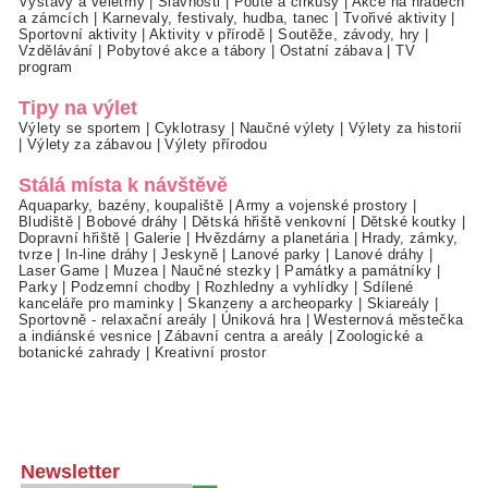
Výstavy a veletrhy
|
Slavnosti
|
Poutě a cirkusy
|
Akce na hradech
a zámcích
|
Karnevaly, festivaly, hudba, tanec
|
Tvořivé aktivity
|
Sportovní aktivity
|
Aktivity v přírodě
|
Soutěže, závody, hry
|
Vzdělávání
|
Pobytové akce a tábory
|
Ostatní zábava
|
TV
program
Tipy na výlet
Výlety se sportem
|
Cyklotrasy
|
Naučné výlety
|
Výlety za historií
|
Výlety za zábavou
|
Výlety přírodou
Stálá místa k návštěvě
Aquaparky, bazény, koupaliště
|
Army a vojenské prostory
|
Bludiště
|
Bobové dráhy
|
Dětská hřiště venkovní
|
Dětské koutky
|
Dopravní hřiště
|
Galerie
|
Hvězdárny a planetária
|
Hrady, zámky,
tvrze
|
In-line dráhy
|
Jeskyně
|
Lanové parky
|
Lanové dráhy
|
Laser Game
|
Muzea
|
Naučné stezky
|
Památky a památníky
|
Parky
|
Podzemní chodby
|
Rozhledny a vyhlídky
|
Sdílené
kanceláře pro maminky
|
Skanzeny a archeoparky
|
Skiareály
|
Sportovně - relaxační areály
|
Úniková hra
|
Westernová městečka
a indiánské vesnice
|
Zábavní centra a areály
|
Zoologické a
botanické zahrady
|
Kreativní prostor
Newsletter