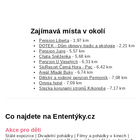
Zajímavá místa v okolí
Pension Liberta
- 1,97 km
DOTEK - Dům obnovy tradic a ekologie
- 2,21 km
Pension Jung
- 5,57 km
Chata Sněženka
- 5,68 km
Penzion U Veselých
- 6,31 km
SkiResort Černá Hora - Pec
- 6,42 km
Areál Mladé Buky
- 6,74 km
Dětský a rodinný penzion Permoník
- 7,08 km
Omnia hotel
- 7,09 km
Stezka korunami stromů Krkonoše
- 7,17 km
Co najdete na Ententýky.cz
Akce pro děti
Stálé expozice
|
Divadelní pohádky
|
Filmy a pohádky v kinech
|