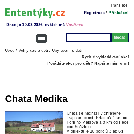
Translate
Registrace
/
Přihlášení
Dnes je 10.08.2026, svátek má
Vavřinec
Úvod
/
Volný čas a děti
/
Ubytování s dětmi
Rychlé vyhledávání akcí
Pořádáte akci pro děti? Napište nám o ní!
Chata Medika
Chata se nachází v chráněné
krajinné oblasti Krkonoš 4 km od
Horního Maršova a 8 km od Pece
pod Sněžkou.
V objektu je 10 pokojů 3 až 6ti