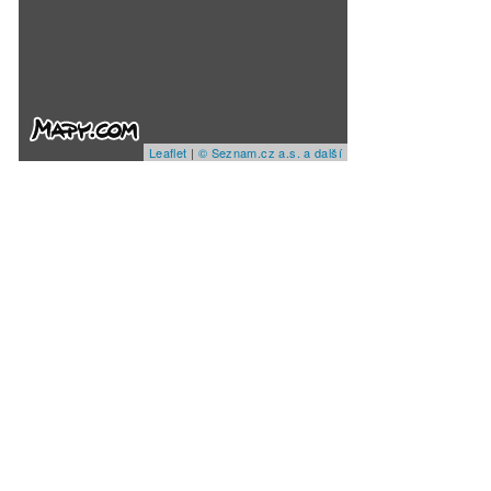
Leaflet
|
© Seznam.cz a.s. a další