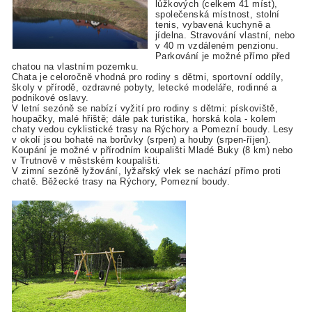
lůžkových (celkem 41 míst),
společenská místnost, stolní
tenis, vybavená kuchyně a
jídelna. Stravování vlastní, nebo
v 40 m vzdáleném penzionu.
Parkování je možné přímo před
chatou na vlastním pozemku.
Chata je celoročně vhodná pro rodiny s dětmi, sportovní oddíly,
školy v přírodě, ozdravné pobyty, letecké modeláře, rodinné a
podnikové oslavy.
V letní sezóně se nabízí vyžití pro rodiny s dětmi: pískoviště,
houpačky, malé hřiště; dále pak turistika, horská kola - kolem
chaty vedou cyklistické trasy na Rýchory a Pomezní boudy. Lesy
v okolí jsou bohaté na borůvky (srpen) a houby (srpen-říjen).
Koupání je možné v přírodním koupališti Mladé Buky (8 km) nebo
v Trutnově v městském koupališti.
V zimní sezóně lyžování, lyžařský vlek se nachází přímo proti
chatě. Běžecké trasy na Rýchory, Pomezní boudy.