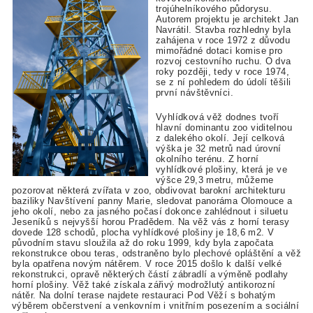
trojúhelníkového půdorysu.
Autorem projektu je architekt Jan
Navrátil. Stavba rozhledny byla
zahájena v roce 1972 z důvodu
mimořádné dotaci komise pro
rozvoj cestovního ruchu. O dva
roky později, tedy v roce 1974,
se z ní pohledem do údolí těšili
první návštěvníci.
Vyhlídková věž dodnes tvoří
hlavní dominantu zoo viditelnou
z dalekého okolí. Její celková
výška je 32 metrů nad úrovní
okolního terénu. Z horní
vyhlídkové plošiny, která je ve
výšce 29,3 metru, můžeme
pozorovat některá zvířata v zoo, obdivovat barokní architekturu
baziliky Navštívení panny Marie, sledovat panoráma Olomouce a
jeho okolí, nebo za jasného počasí dokonce zahlédnout i siluetu
Jeseníků s nejvyšší horou Pradědem. Na věž vás z horní terasy
dovede 128 schodů, plocha vyhlídkové plošiny je 18,6 m2. V
původním stavu sloužila až do roku 1999, kdy byla započata
rekonstrukce obou teras, odstraněno bylo plechové opláštění a věž
byla opatřena novým nátěrem. V roce 2015 došlo k další velké
rekonstrukci, opravě některých částí zábradlí a výměně podlahy
horní plošiny. Věž také získala zářivý modrožlutý antikorozní
nátěr. Na dolní terase najdete restauraci Pod Věží s bohatým
výběrem občerstvení a venkovním i vnitřním posezením a sociální