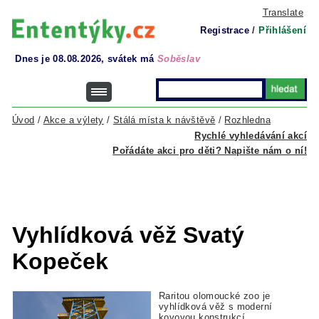
Translate
Registrace
/
Přihlášení
Dnes je 08.08.2026, svátek má
Soběslav
Úvod
/
Akce a výlety
/
Stálá místa k návštěvě
/
Rozhledna
Rychlé vyhledávání akcí
Pořádáte akci pro děti? Napište nám o ní!
Vyhlídková věž Svatý
Kopeček
Raritou olomoucké zoo je
vyhlídková věž s moderní
kovovou konstrukcí