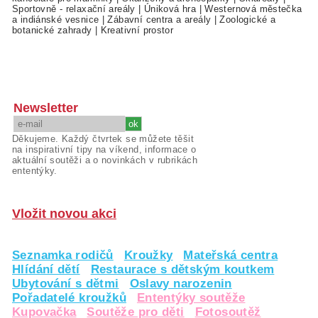
Sportovně - relaxační areály
|
Úniková hra
|
Westernová městečka
a indiánské vesnice
|
Zábavní centra a areály
|
Zoologické a
botanické zahrady
|
Kreativní prostor
Newsletter
Děkujeme. Každý čtvrtek se můžete těšit
na inspirativní tipy na víkend, informace o
aktuální soutěži a o novinkách v rubrikách
ententýky.
Vložit novou akci
Seznamka rodičů
Kroužky
Mateřská centra
Hlídání dětí
Restaurace s dětským koutkem
Ubytování s dětmi
Oslavy narozenin
Pořadatelé kroužků
Ententýky soutěže
Kupovačka
Soutěže pro děti
Fotosoutěž