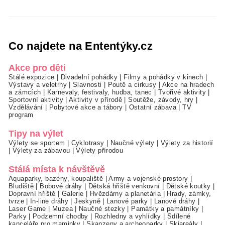
Co najdete na Ententýky.cz
Akce pro děti
Stálé expozice
|
Divadelní pohádky
|
Filmy a pohádky v kinech
|
Výstavy a veletrhy
|
Slavnosti
|
Poutě a cirkusy
|
Akce na hradech
a zámcích
|
Karnevaly, festivaly, hudba, tanec
|
Tvořivé aktivity
|
Sportovní aktivity
|
Aktivity v přírodě
|
Soutěže, závody, hry
|
Vzdělávání
|
Pobytové akce a tábory
|
Ostatní zábava
|
TV
program
Tipy na výlet
Výlety se sportem
|
Cyklotrasy
|
Naučné výlety
|
Výlety za historií
|
Výlety za zábavou
|
Výlety přírodou
Stálá místa k návštěvě
Aquaparky, bazény, koupaliště
|
Army a vojenské prostory
|
Bludiště
|
Bobové dráhy
|
Dětská hřiště venkovní
|
Dětské koutky
|
Dopravní hřiště
|
Galerie
|
Hvězdárny a planetária
|
Hrady, zámky,
tvrze
|
In-line dráhy
|
Jeskyně
|
Lanové parky
|
Lanové dráhy
|
Laser Game
|
Muzea
|
Naučné stezky
|
Památky a památníky
|
Parky
|
Podzemní chodby
|
Rozhledny a vyhlídky
|
Sdílené
kanceláře pro maminky
|
Skanzeny a archeoparky
|
Skiareály
|