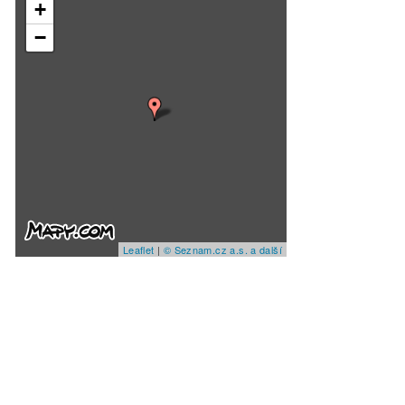
+
−
Leaflet
|
© Seznam.cz a.s. a další