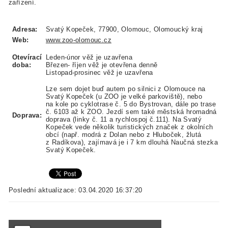
zařízení.
Adresa:
Svatý Kopeček, 77900, Olomouc, Olomoucký kraj
Web:
www.zoo-olomouc.cz
Otevírací
Leden-únor věž je uzavřena
doba:
Březen- říjen věž je otevřena denně
Listopad-prosinec věž je uzavřena
Lze sem dojet buď autem po silnici z Olomouce na
Svatý Kopeček (u ZOO je velké parkoviště), nebo
na kole po cyklotrase č. 5 do Bystrovan, dále po trase
č. 6103 až k ZOO. Jezdí sem také městská hromadná
Doprava:
doprava (linky č. 11 a rychlospoj č.111). Na Svatý
Kopeček vede několik turistických značek z okolních
obcí (např. modrá z Dolan nebo z Hluboček, žlutá
z Radíkova), zajímavá je i 7 km dlouhá Naučná stezka
Svatý Kopeček.
Poslední aktualizace: 03.04.2020 16:37:20