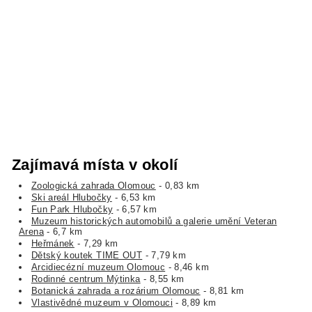
Zajímavá místa v okolí
Zoologická zahrada Olomouc
- 0,83 km
Ski areál Hlubočky
- 6,53 km
Fun Park Hlubočky
- 6,57 km
Muzeum historických automobilů a galerie umění Veteran
Arena
- 6,7 km
Heřmánek
- 7,29 km
Dětský koutek TIME OUT
- 7,79 km
Arcidiecézní muzeum Olomouc
- 8,46 km
Rodinné centrum Mýtinka
- 8,55 km
Botanická zahrada a rozárium Olomouc
- 8,81 km
Vlastivědné muzeum v Olomouci
- 8,89 km