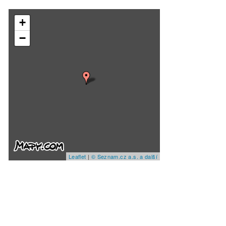
+
−
Leaflet
|
© Seznam.cz a.s. a další