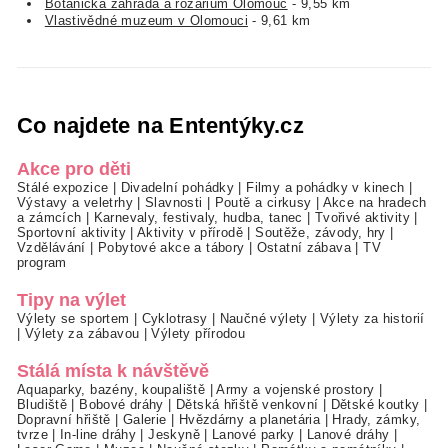
Botanická zahrada a rozárium Olomouc
- 9,55 km
Vlastivědné muzeum v Olomouci
- 9,61 km
Co najdete na Ententýky.cz
Akce pro děti
Stálé expozice
|
Divadelní pohádky
|
Filmy a pohádky v kinech
|
Výstavy a veletrhy
|
Slavnosti
|
Poutě a cirkusy
|
Akce na hradech
a zámcích
|
Karnevaly, festivaly, hudba, tanec
|
Tvořivé aktivity
|
Sportovní aktivity
|
Aktivity v přírodě
|
Soutěže, závody, hry
|
Vzdělávání
|
Pobytové akce a tábory
|
Ostatní zábava
|
TV
program
Tipy na výlet
Výlety se sportem
|
Cyklotrasy
|
Naučné výlety
|
Výlety za historií
|
Výlety za zábavou
|
Výlety přírodou
Stálá místa k návštěvě
Aquaparky, bazény, koupaliště
|
Army a vojenské prostory
|
Bludiště
|
Bobové dráhy
|
Dětská hřiště venkovní
|
Dětské koutky
|
Dopravní hřiště
|
Galerie
|
Hvězdárny a planetária
|
Hrady, zámky,
tvrze
|
In-line dráhy
|
Jeskyně
|
Lanové parky
|
Lanové dráhy
|