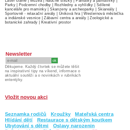
Laser Game
|
Muzea
|
Naučné stezky
|
Památky a památníky
|
Parky
|
Podzemní chodby
|
Rozhledny a vyhlídky
|
Sdílené
kanceláře pro maminky
|
Skanzeny a archeoparky
|
Skiareály
|
Sportovně - relaxační areály
|
Úniková hra
|
Westernová městečka
a indiánské vesnice
|
Zábavní centra a areály
|
Zoologické a
botanické zahrady
|
Kreativní prostor
Newsletter
Děkujeme. Každý čtvrtek se můžete těšit
na inspirativní tipy na víkend, informace o
aktuální soutěži a o novinkách v rubrikách
ententýky.
Vložit novou akci
Seznamka rodičů
Kroužky
Mateřská centra
Hlídání dětí
Restaurace s dětským koutkem
Ubytování s dětmi
Oslavy narozenin