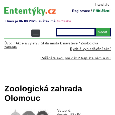
Translate
Registrace
/
Přihlášení
Dnes je 06.08.2026, svátek má
Oldřiška
Úvod
/
Akce a výlety
/
Stálá místa k návštěvě
/
Zoologická
zahrada
Rychlé vyhledávání akcí
Pořádáte akci pro děti? Napište nám o ní!
Zoologická zahrada
Olomouc
Vstupné:
dospělí 80,- Kč