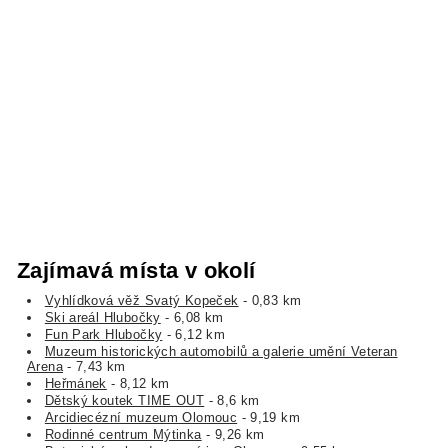
Zajímavá místa v okolí
Vyhlídková věž Svatý Kopeček
- 0,83 km
Ski areál Hlubočky
- 6,08 km
Fun Park Hlubočky
- 6,12 km
Muzeum historických automobilů a galerie umění Veteran
Arena
- 7,43 km
Heřmánek
- 8,12 km
Dětský koutek TIME OUT
- 8,6 km
Arcidiecézní muzeum Olomouc
- 9,19 km
Rodinné centrum Mýtinka
- 9,26 km