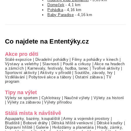
Domeček
- 4,1 km
Pohádka
- 4,16 km
Baby Paradise
- 4,16 km
Co najdete na Ententýky.cz
Akce pro děti
Stálé expozice
|
Divadelní pohádky
|
Filmy a pohádky v kinech
|
Výstavy a veletrhy
|
Slavnosti
|
Poutě a cirkusy
|
Akce na hradech
a zámcích
|
Karnevaly, festivaly, hudba, tanec
|
Tvořivé aktivity
|
Sportovní aktivity
|
Aktivity v přírodě
|
Soutěže, závody, hry
|
Vzdělávání
|
Pobytové akce a tábory
|
Ostatní zábava
|
TV
program
Tipy na výlet
Výlety se sportem
|
Cyklotrasy
|
Naučné výlety
|
Výlety za historií
|
Výlety za zábavou
|
Výlety přírodou
Stálá místa k návštěvě
Aquaparky, bazény, koupaliště
|
Army a vojenské prostory
|
Bludiště
|
Bobové dráhy
|
Dětská hřiště venkovní
|
Dětské koutky
|
Dopravní hřiště
|
Galerie
|
Hvězdárny a planetária
|
Hrady, zámky,