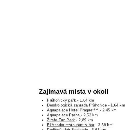
Zajímavá místa v okolí
Průhonický park
- 1,04 km
Dendrologická zahrada Průhonice
- 1,64 km
Aquapalace Hotel Prague****
- 2,45 km
Aquapalace Praha
- 2,52 km
Žirafa Fun Park
- 2,89 km
El Asador restaurant & bar
- 3,38 km
Rodinný klub Benjamin
- 3,63 km