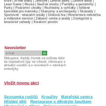
tvrze
|
In-line dráhy
|
Jeskyně
|
Lanové parky
|
Lanové dráhy
|
Laser Game
|
Muzea
|
Naučné stezky
|
Památky a památníky
|
Parky
|
Podzemní chodby
|
Rozhledny a vyhlídky
|
Sdílené
kanceláře pro maminky
|
Skanzeny a archeoparky
|
Skiareály
|
Sportovně - relaxační areály
|
Úniková hra
|
Westernová městečka
a indiánské vesnice
|
Zábavní centra a areály
|
Zoologické a
botanické zahrady
|
Kreativní prostor
Newsletter
Děkujeme. Každý čtvrtek se můžete těšit
na inspirativní tipy na víkend, informace o
aktuální soutěži a o novinkách v rubrikách
ententýky.
Vložit novou akci
Seznamka rodičů
Kroužky
Mateřská centra
Hlídání dětí
Restaurace s dětským koutkem