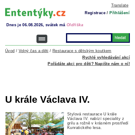
Translate
Registrace
/
Přihlášení
Dnes je 06.08.2026, svátek má
Oldřiška
Úvod
/
Volný čas a děti
/
Restaurace s dětským koutkem
Rychlé vyhledávání akcí
Pořádáte akci pro děti? Napište nám o ní!
U krále Václava IV.
Stylová restaurace U krále
Václava IV. nabízí speciality z
grilu a rožně v krásném prostředí
Kunratického lesa.