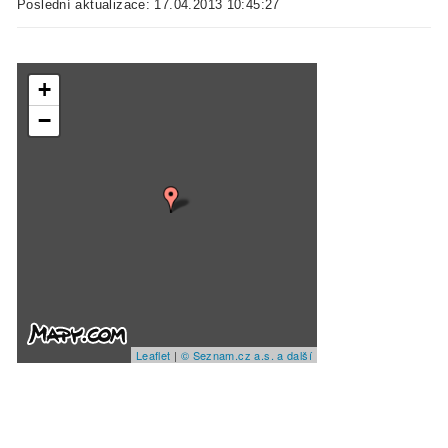
Poslední aktualizace: 17.04.2013 10:45:27
+
−
Leaflet
|
© Seznam.cz a.s. a další