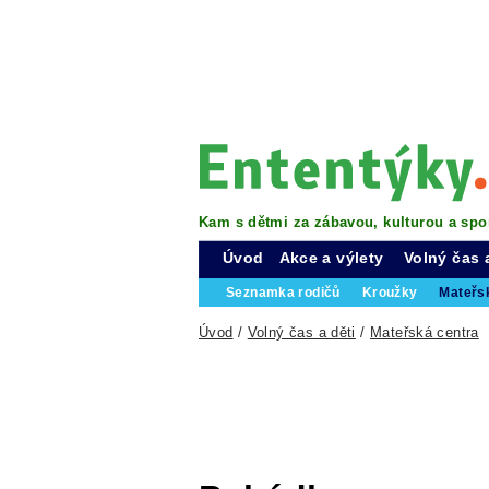
Kam s dětmi za zábavou, kulturou a spo
Úvod
Akce a výlety
Volný čas 
Seznamka rodičů
Kroužky
Mateřs
Úvod
/
Volný čas a děti
/
Mateřská centra