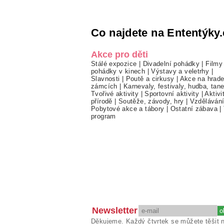
Co najdete na Ententýky.
Akce pro děti
Stálé expozice
|
Divadelní pohádky
|
Filmy
pohádky v kinech
|
Výstavy a veletrhy
|
Slavnosti
|
Poutě a cirkusy
|
Akce na hrade
zámcích
|
Karnevaly, festivaly, hudba, tan
Tvořivé aktivity
|
Sportovní aktivity
|
Aktivi
přírodě
|
Soutěže, závody, hry
|
Vzděláván
Pobytové akce a tábory
|
Ostatní zábava
|
program
Newsletter
Děkujeme. Každý čtvrtek se můžete těšit 