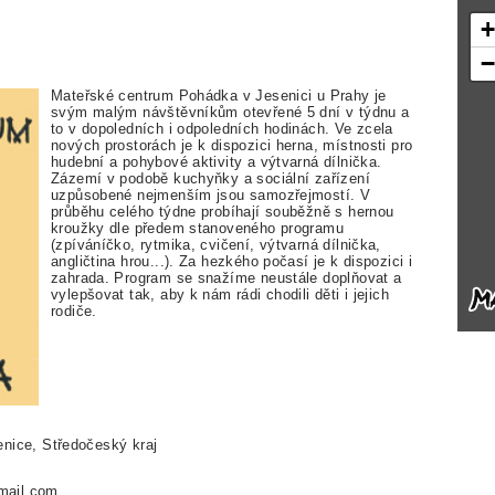
Mateřské centrum Pohádka v Jesenici u Prahy je
svým malým návštěvníkům otevřené 5 dní v týdnu a
to v dopoledních i odpoledních hodinách. Ve zcela
nových prostorách je k dispozici herna, místnosti pro
hudební a pohybové aktivity a výtvarná dílnička.
Zázemí v podobě kuchyňky a sociální zařízení
uzpůsobené nejmenším jsou samozřejmostí. V
průběhu celého týdne probíhají souběžně s hernou
kroužky dle předem stanoveného programu
(zpíváníčko, rytmika, cvičení, výtvarná dílnička,
angličtina hrou...). Za hezkého počasí je k dispozici i
zahrada. Program se snažíme neustále doplňovat a
vylepšovat tak, aby k nám rádi chodili děti i jejich
rodiče.
nice, Středočeský kraj
mail.com