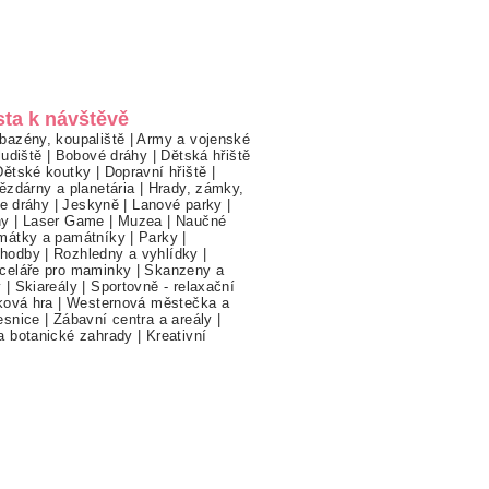
sta k návštěvě
bazény, koupaliště
|
Army a vojenské
ludiště
|
Bobové dráhy
|
Dětská hřiště
Dětské koutky
|
Dopravní hřiště
|
ězdárny a planetária
|
Hrady, zámky,
ne dráhy
|
Jeskyně
|
Lanové parky
|
hy
|
Laser Game
|
Muzea
|
Naučné
mátky a památníky
|
Parky
|
hodby
|
Rozhledny a vyhlídky
|
celáře pro maminky
|
Skanzeny a
y
|
Skiareály
|
Sportovně - relaxační
ková hra
|
Westernová městečka a
esnice
|
Zábavní centra a areály
|
a botanické zahrady
|
Kreativní