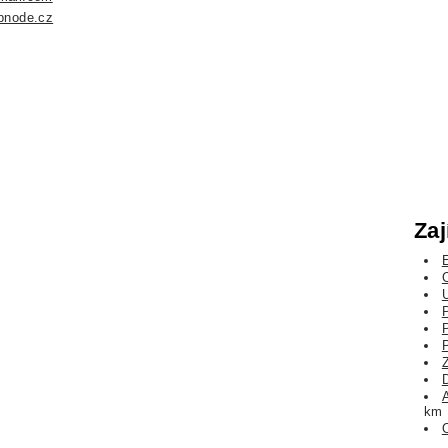
bnode.cz
Zaj
P
km