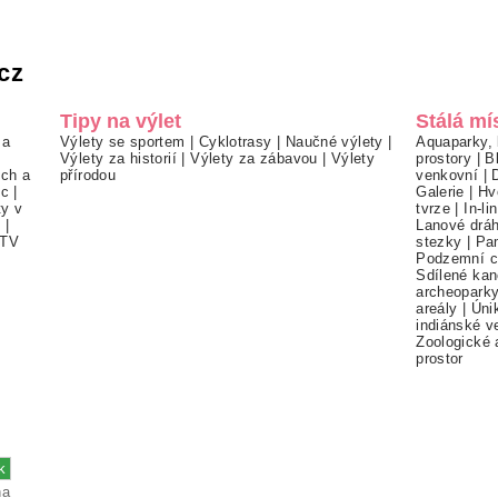
cz
Tipy na výlet
Stálá mí
 a
Výlety se sportem
|
Cyklotrasy
|
Naučné výlety
|
Aquaparky, 
Výlety za historií
|
Výlety za zábavou
|
Výlety
prostory
|
B
ch a
přírodou
venkovní
|
ec
|
Galerie
|
Hv
ty v
tvrze
|
In-li
í
|
Lanové drá
TV
stezky
|
Pa
Podzemní c
Sdílené kan
archeopark
areály
|
Úni
indiánské v
Zoologické 
prostor
na