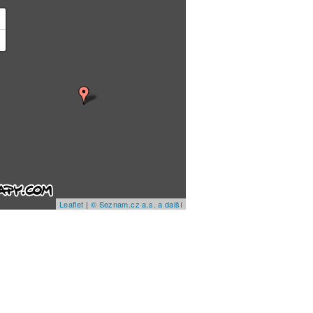
+
−
Leaflet
|
© Seznam.cz a.s. a další