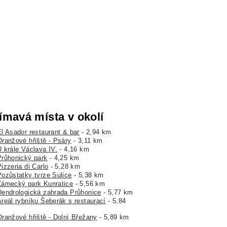
ímavá místa v okolí
El Asador restaurant & bar
- 2,94 km
Oranžové hřiště - Psáry
- 3,11 km
U krále Václava IV.
- 4,16 km
Průhonický park
- 4,25 km
izzeria di Carlo
- 5,28 km
Pozůstatky tvrze Sulice
- 5,38 km
Zámecký park Kunratice
- 5,56 km
Dendrologická zahrada Průhonice
- 5,77 km
Areál rybníku Šeberák s restaurací
- 5,84
Oranžové hřiště - Dolní Břežany
- 5,89 km