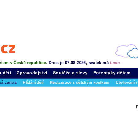
rtem v České republice.
Dnes je 07.08.2026, svátek má
Lada
a děti
Zpravodajství
Soutěže a slevy
Ententýky dětem
ká centra
Hlídání dětí
Restaurace s dětským koutkem
Ubytování s
P