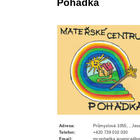
Pohádka
Adresa:
Průmyslová 1055, , Jese
Telefon:
+420 739 010 030
Email:
mcpohadka.jesenice@g