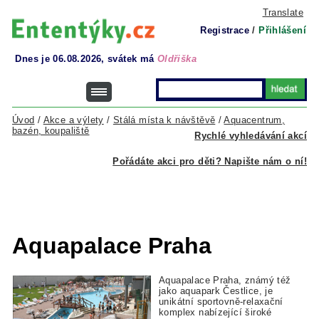
Translate
Registrace
/
Přihlášení
Dnes je 06.08.2026, svátek má
Oldřiška
Úvod
/
Akce a výlety
/
Stálá místa k návštěvě
/
Aquacentrum,
bazén, koupaliště
Rychlé vyhledávání akcí
Pořádáte akci pro děti? Napište nám o ní!
Aquapalace Praha
Aquapalace Praha, známý též
jako aquapark Čestlice, je
unikátní sportovně-relaxační
komplex nabízející široké