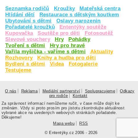
Seznamka rodičů
Kroužky
Mateřská centra
Hlídání dětí
Restaurace s dětským koutkem
Ubytování s dětmi
Oslavy narozenin
Pořadatelé kroužků
Ententýky soutěže
Kupovačka
Soutěže pro děti
Fotosoutěž
Slevové vouchery
Hry
Pohádky
Tvoření s dětmi
Hry pro hravé
Vařila myšička - vaříme s dětmi
Aktuality
Rozhovory
Knihy a hudba pro děti
Bydlení s dětmi
Videa
Fotogalerie
Testujeme
O nás
Reklama
Mediální partnerství
Spolupracujeme
Odkazy
pro rodiče
Kontakt
Za správnost informací nemůžeme ručit, v čase může dojít ke
změnám. Vždy si proto prosím pro jistotu zkontrolujte aktuálnost
vybrané akce na uvedených webových stránkách pořadatele.
Děkujeme!
Mapa webu
RSS
© Ententýky.cz 2006 - 2026