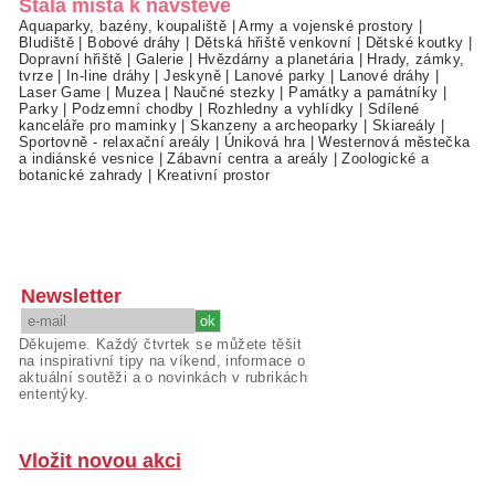
Stálá místa k návštěvě
Aquaparky, bazény, koupaliště
|
Army a vojenské prostory
|
Bludiště
|
Bobové dráhy
|
Dětská hřiště venkovní
|
Dětské koutky
|
Dopravní hřiště
|
Galerie
|
Hvězdárny a planetária
|
Hrady, zámky,
tvrze
|
In-line dráhy
|
Jeskyně
|
Lanové parky
|
Lanové dráhy
|
Laser Game
|
Muzea
|
Naučné stezky
|
Památky a památníky
|
Parky
|
Podzemní chodby
|
Rozhledny a vyhlídky
|
Sdílené
kanceláře pro maminky
|
Skanzeny a archeoparky
|
Skiareály
|
Sportovně - relaxační areály
|
Úniková hra
|
Westernová městečka
a indiánské vesnice
|
Zábavní centra a areály
|
Zoologické a
botanické zahrady
|
Kreativní prostor
Newsletter
Děkujeme. Každý čtvrtek se můžete těšit
na inspirativní tipy na víkend, informace o
aktuální soutěži a o novinkách v rubrikách
ententýky.
Vložit novou akci