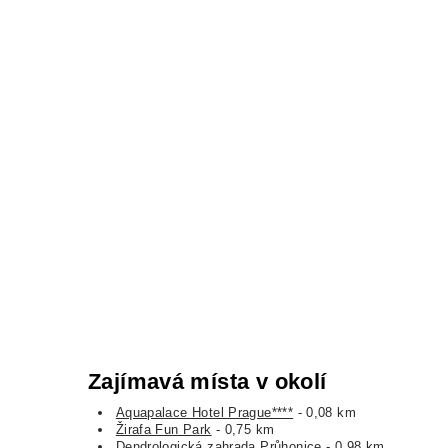
Zajímavá místa v okolí
Aquapalace Hotel Prague****
- 0,08 km
Žirafa Fun Park
- 0,75 km
Dendrologická zahrada Průhonice
- 0,98 km