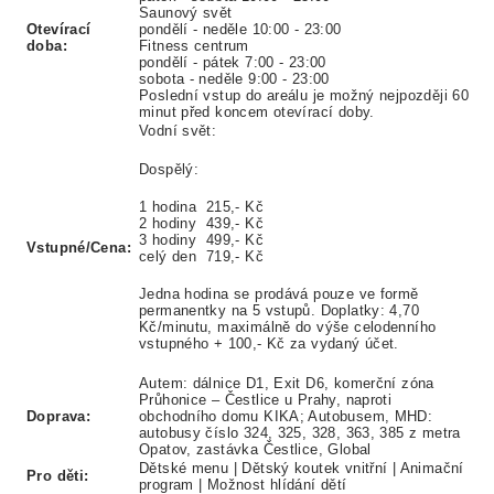
Saunový svět
Otevírací
pondělí - neděle 10:00 - 23:00
doba:
Fitness centrum
pondělí - pátek 7:00 - 23:00
sobota - neděle 9:00 - 23:00
Poslední vstup do areálu je možný nejpozději 60
minut před koncem otevírací doby.
Vodní svět:
Dospělý:
1 hodina 215,- Kč
2 hodiny 439,- Kč
3 hodiny 499,- Kč
Vstupné/Cena:
celý den 719,- Kč
Jedna hodina se prodává pouze ve formě
permanentky na 5 vstupů. Doplatky: 4,70
Kč/minutu, maximálně do výše celodenního
vstupného + 100,- Kč za vydaný účet.
Autem: dálnice D1, Exit D6, komerční zóna
Průhonice – Čestlice u Prahy, naproti
Doprava:
obchodního domu KIKA; Autobusem, MHD:
autobusy číslo 324, 325, 328, 363, 385 z metra
Opatov, zastávka Čestlice, Global
Dětské menu | Dětský koutek vnitřní | Animační
Pro děti:
program | Možnost hlídání dětí