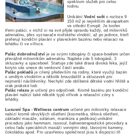
spektrum služeb pro celou
rodinu.
Unikátní
Vodní svět
o rozloze 9
150 m2 je největším akvaparkem
ve střední Evropě. Je tvořen
třemi paláci, v nichž si na své přijde opravdu každý, od milovníků
adrenalinu, přes vyznavače mořského vlnobití, až po jedince, kteří
preferují kondiční plavání v plaveckém bazénu nebo relaxaci na
lehátku či ve vířivce.
Palác dobrodružství
je se svými tobogány či space-bowlem určen
převážně milovníkům adrenalinu. Najdete zde 5 tobogánů, 3
skluzavky a spacebowl. Startuje zde také dravá divoká řeka, jejíž
koryto vás unese do venkovní částí areálu.
Palác pokladů
je cílený především na rodiny, které využijí bazén
s umělým vlnobitím a několik brouzdališť a skluzavek pro
nejmenší návštěvníky. Nechybí zde oblíbené dětské vodní hřiště a
vrak pirátské lodi.
Palác relaxu
je určený pro odpočinek. Kromě bazénu pro kondiční
plavání nabízí také několik typů vířivek a relaxační zóny s
lehátky.
Luxusní Spa - Wellness centrum
určené pro milovníky relaxace
nabízí kromě obvyklých ošetření (kosmetika, tělová ošetření,
základní masáže, solárium, manikúra a pedikúra) unikátní
procedury jako hammam, rassoul, balneoterapeutické procedury a
celou řadu speciálních masáží vonnými oleji, lávovými kameny,
čokoládou apod. Pro uzavřenou společnost jsou k dispozici tři