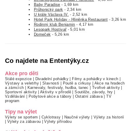
Baby Paradise
- 1,69 km
Průhonický park
- 2,34 km
U krále Václava IV.
- 2,52 km
Hotel Park Holiday - Hliněnka Restaurant
- 3,26 km
Rodinný klub Benjamin
- 4,17 km
Lesopark Hostivař
- 5,01 km
Domeček
- 5,26 km
Co najdete na Ententýky.cz
Akce pro děti
Stálé expozice
|
Divadelní pohádky
|
Filmy a pohádky v kinech
|
Výstavy a veletrhy
|
Slavnosti
|
Poutě a cirkusy
|
Akce na hradech
a zámcích
|
Karnevaly, festivaly, hudba, tanec
|
Tvořivé aktivity
|
Sportovní aktivity
|
Aktivity v přírodě
|
Soutěže, závody, hry
|
Vzdělávání
|
Pobytové akce a tábory
|
Ostatní zábava
|
TV
program
Tipy na výlet
Výlety se sportem
|
Cyklotrasy
|
Naučné výlety
|
Výlety za historií
|
Výlety za zábavou
|
Výlety přírodou