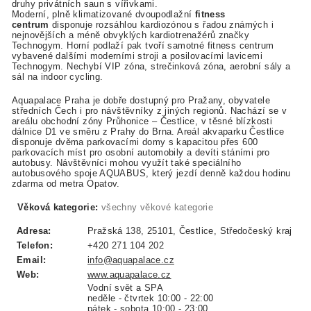
druhy privátních saun s vířivkami.
Moderní, plně klimatizované dvoupodlažní
fitness
centrum
disponuje rozsáhlou kardiozónou s řadou známých i
nejnovějších a méně obvyklých kardiotrenažérů značky
Technogym. Horní podlaží pak tvoří samotné fitness centrum
vybavené dalšími moderními stroji a posilovacími lavicemi
Technogym. Nechybí VIP zóna, strečinková zóna, aerobní sály a
sál na indoor cycling.
Aquapalace Praha je dobře dostupný pro Pražany, obyvatele
středních Čech i pro návštěvníky z jiných regionů. Nachází se v
areálu obchodní zóny Průhonice – Čestlice, v těsné blízkosti
dálnice D1 ve směru z Prahy do Brna. Areál akvaparku Čestlice
disponuje dvěma parkovacími domy s kapacitou přes 600
parkovacích míst pro osobní automobily a devíti stáními pro
autobusy. Návštěvníci mohou využít také speciálního
autobusového spoje AQUABUS, který jezdí denně každou hodinu
zdarma od metra Opatov.
Věková kategorie:
všechny věkové kategorie
Adresa:
Pražská 138, 25101, Čestlice, Středočeský kraj
Telefon:
+420 271 104 202
Email:
info@aquapalace.cz
Web:
www.aquapalace.cz
Vodní svět a SPA
neděle - čtvrtek 10:00 - 22:00
pátek - sobota 10:00 - 23:00