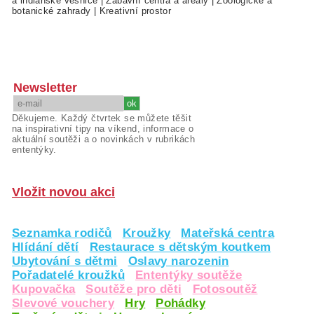
a indiánské vesnice
|
Zábavní centra a areály
|
Zoologické a
botanické zahrady
|
Kreativní prostor
Newsletter
Děkujeme. Každý čtvrtek se můžete těšit
na inspirativní tipy na víkend, informace o
aktuální soutěži a o novinkách v rubrikách
ententýky.
Vložit novou akci
Seznamka rodičů
Kroužky
Mateřská centra
Hlídání dětí
Restaurace s dětským koutkem
Ubytování s dětmi
Oslavy narozenin
Pořadatelé kroužků
Ententýky soutěže
Kupovačka
Soutěže pro děti
Fotosoutěž
Slevové vouchery
Hry
Pohádky