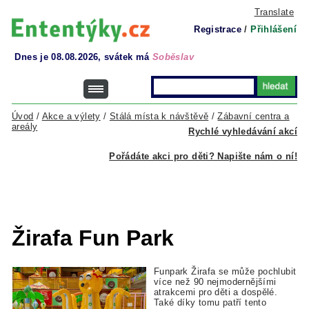
Translate
Registrace
/
Přihlášení
Dnes je 08.08.2026, svátek má
Soběslav
Úvod
/
Akce a výlety
/
Stálá místa k návštěvě
/
Zábavní centra a
areály
Rychlé vyhledávání akcí
Pořádáte akci pro děti? Napište nám o ní!
Žirafa Fun Park
Funpark Žirafa se může pochlubit
více než 90 nejmodernějšími
atrakcemi pro děti a dospělé.
Také díky tomu patří tento