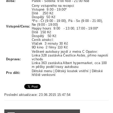
doba:
Pátek - Sobota: 9:00 hod - 21:00 hod
Ceny vstupného na recepci
Vstupné 9.00 - 19.00*
Dítě 250 Kč
Dospělý 50 Kč
*Po - Čt (9:00 - 19:00), Pá - So (9:00 - 21:00),
Ne (9:00 - 19:00)
Vstupné/Cena:
Happy hours 9:00 - 13:00, 17:00 - 19:00*
Dítě 150 Kč
Dospělý 50 Kč
Ceník atrakcí:
Vláček
3 minuty 30 Kč
9D kino
2 filmy 110 Kč
Veškeré autobusy jezdí z metra C Opatov:
Linka 328 zastávka Čestlice Asbis, přímo naproti
Doprava:
vchodu
Linka 363 zastávka Albert hypermarket, cca 100
m pěšky podél trasy autobusu
Dětské menu | Dětský koutek vnitřní | Dětské
Pro děti:
hřiště venkovní
Poslední aktualizace: 23.06.2015 15:47:54