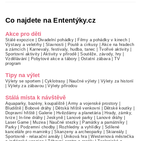
Co najdete na Ententýky.cz
Akce pro děti
Stálé expozice
|
Divadelní pohádky
|
Filmy a pohádky v kinech
|
Výstavy a veletrhy
|
Slavnosti
|
Poutě a cirkusy
|
Akce na hradech
a zámcích
|
Karnevaly, festivaly, hudba, tanec
|
Tvořivé aktivity
|
Sportovní aktivity
|
Aktivity v přírodě
|
Soutěže, závody, hry
|
Vzdělávání
|
Pobytové akce a tábory
|
Ostatní zábava
|
TV
program
Tipy na výlet
Výlety se sportem
|
Cyklotrasy
|
Naučné výlety
|
Výlety za historií
|
Výlety za zábavou
|
Výlety přírodou
Stálá místa k návštěvě
Aquaparky, bazény, koupaliště
|
Army a vojenské prostory
|
Bludiště
|
Bobové dráhy
|
Dětská hřiště venkovní
|
Dětské koutky
|
Dopravní hřiště
|
Galerie
|
Hvězdárny a planetária
|
Hrady, zámky,
tvrze
|
In-line dráhy
|
Jeskyně
|
Lanové parky
|
Lanové dráhy
|
Laser Game
|
Muzea
|
Naučné stezky
|
Památky a památníky
|
Parky
|
Podzemní chodby
|
Rozhledny a vyhlídky
|
Sdílené
kanceláře pro maminky
|
Skanzeny a archeoparky
|
Skiareály
|
Sportovně - relaxační areály
|
Úniková hra
|
Westernová městečka