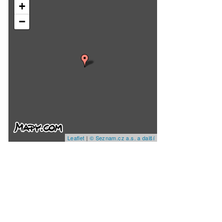
+
−
Leaflet
|
© Seznam.cz a.s. a další