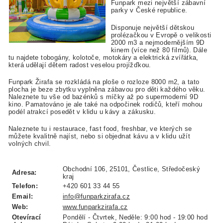
Funpark mezi největší zábavní
parky v České republice.
Disponuje největší dětskou
prolézačkou v Evropě o velikosti
2000 m3 a nejmodernějším 9D
kinem (více než 80 filmů). Dále
tu najdete tobogány, kolotoče, motokáry a elektrická zvířátka,
která udělají dětem radost veselou projížďkou.
Funpark Žirafa se rozkládá na ploše o rozloze 8000 m2, a tato
plocha je beze zbytku vyplněna zábavou pro děti každého věku.
Naleznete tu vše od bazénků s míčky až po supermoderní 9D
kino. Pamatováno je ale také na odpočinek rodičů, kteří mohou
podél atrakcí posedět v klidu u kávy a zákusku.
Naleznete tu i restaurace, fast food, freshbar, ve kterých se
můžete kvalitně najíst, nebo si objednat kávu a v klidu užít
volných chvil.
Obchodní 106, 25101, Čestlice, Středočeský
Adresa:
kraj
Telefon:
+420 601 33 44 55
Email:
info@funparkzirafa.cz
Web:
www.funparkzirafa.cz
Otevírací
Pondělí - Čtvrtek, Neděle: 9:00 hod - 19:00 hod