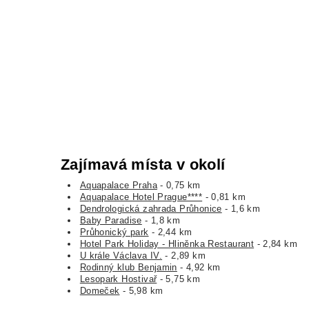
Zajímavá místa v okolí
Aquapalace Praha
- 0,75 km
Aquapalace Hotel Prague****
- 0,81 km
Dendrologická zahrada Průhonice
- 1,6 km
Baby Paradise
- 1,8 km
Průhonický park
- 2,44 km
Hotel Park Holiday - Hliněnka Restaurant
- 2,84 km
U krále Václava IV.
- 2,89 km
Rodinný klub Benjamin
- 4,92 km
Lesopark Hostivař
- 5,75 km
Domeček
- 5,98 km