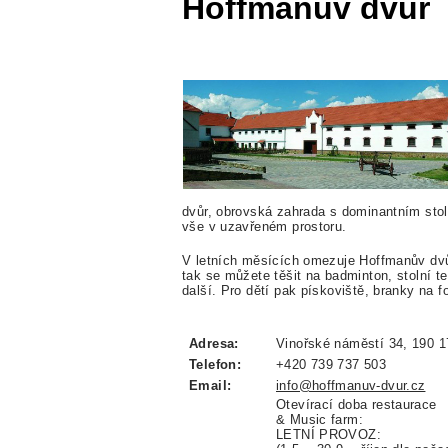
Hoffmanův dvůr
dvůr, obrovská zahrada s dominantním stol
vše v uzavřeném prostoru.
V letních měsících omezuje Hoffmanův dvůr
tak se můžete těšit na badminton, stolní ten
další. Pro dětí pak pískoviště, branky na f
Adresa:
Vinořské náměstí 34, 190 1
Telefon:
+420 739 737 503
Email:
info@hoffmanuv-dvur.cz
Otevírací doba restaurace
& Music farm:
LETNÍ PROVOZ: