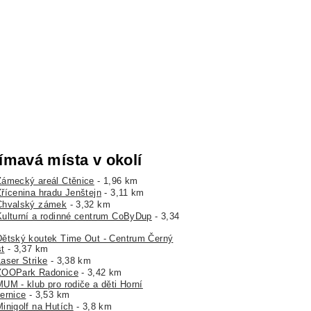
ímavá místa v okolí
Zámecký areál Ctěnice
- 1,96 km
Zřícenina hradu Jenštejn
- 3,11 km
Chvalský zámek
- 3,32 km
Kulturní a rodinné centrum CoByDup
- 3,34
Dětský koutek Time Out - Centrum Černý
t
- 3,37 km
Laser Strike
- 3,38 km
ZOOPark Radonice
- 3,42 km
MUM - klub pro rodiče a děti Horní
ernice
- 3,53 km
Minigolf na Hutích
- 3,8 km