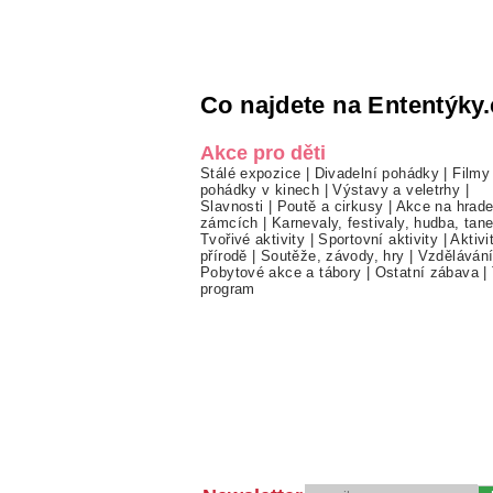
Co najdete na Ententýky.
Akce pro děti
Stálé expozice
|
Divadelní pohádky
|
Filmy
pohádky v kinech
|
Výstavy a veletrhy
|
Slavnosti
|
Poutě a cirkusy
|
Akce na hrade
zámcích
|
Karnevaly, festivaly, hudba, tan
Tvořivé aktivity
|
Sportovní aktivity
|
Aktivi
přírodě
|
Soutěže, závody, hry
|
Vzděláván
Pobytové akce a tábory
|
Ostatní zábava
|
program