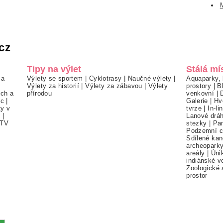
cz
Tipy na výlet
Stálá mí
 a
Výlety se sportem
|
Cyklotrasy
|
Naučné výlety
|
Aquaparky, 
Výlety za historií
|
Výlety za zábavou
|
Výlety
prostory
|
B
ch a
přírodou
venkovní
|
ec
|
Galerie
|
Hv
ty v
tvrze
|
In-li
í
|
Lanové drá
TV
stezky
|
Pa
Podzemní c
Sdílené kan
archeopark
areály
|
Úni
indiánské v
Zoologické 
prostor