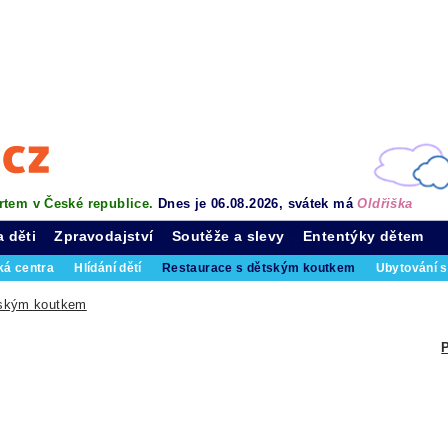
rtem v České republice.
Dnes je 06.08.2026, svátek má
Oldřiška
a děti
Zpravodajství
Soutěže a slevy
Ententýky dětem
ká centra
Hlídání dětí
Restaurace s dětským koutkem
Ubytování s
tským koutkem
P