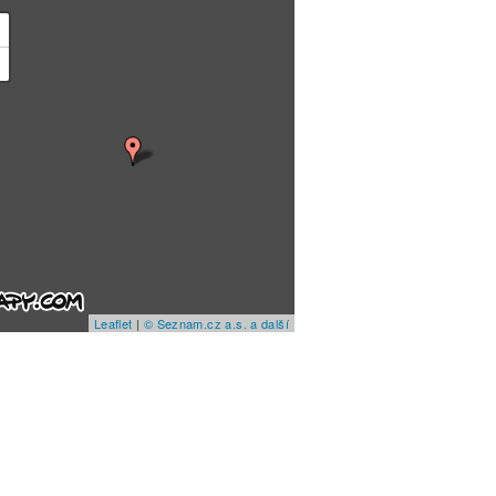
+
−
Leaflet
|
© Seznam.cz a.s. a další