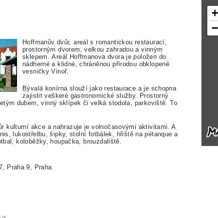
Hoffmanův dvůr, areál s romantickou restaurací,
prostorným dvorem, velkou zahradou a vinným
sklepem. Areál Hoffmanova dvora je položen do
nádherné a klidné, chráněnou přírodou obklopené
vesničky Vinoř.
Bývalá konírna slouží jako restaurace a je schopna
zajistit veškeré gastronomické služby. Prostorný
etým dubem, vinný sklípek či velká stodola, parkoviště. To
 kulturní akce a nahrazuje je volnočasovými aktivitami. A
is, lukostřelbu, šipky, stolní fotbálek, hřiště na pétanque a
otbal, koloběžky, houpačka, brouzdaliště.
7, Praha 9, Praha