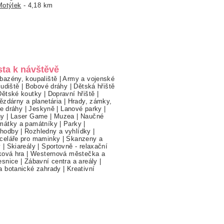
Motýlek
- 4,18 km
sta k návštěvě
bazény, koupaliště
|
Army a vojenské
ludiště
|
Bobové dráhy
|
Dětská hřiště
Dětské koutky
|
Dopravní hřiště
|
ězdárny a planetária
|
Hrady, zámky,
ne dráhy
|
Jeskyně
|
Lanové parky
|
hy
|
Laser Game
|
Muzea
|
Naučné
mátky a památníky
|
Parky
|
hodby
|
Rozhledny a vyhlídky
|
celáře pro maminky
|
Skanzeny a
y
|
Skiareály
|
Sportovně - relaxační
ková hra
|
Westernová městečka a
esnice
|
Zábavní centra a areály
|
a botanické zahrady
|
Kreativní