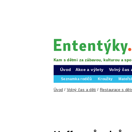
Kam s dětmi za zábavou, kulturou a spo
Úvod
Akce a výlety
Volný čas 
Seznamka rodičů
Kroužky
Mateřs
Úvod
/
Volný čas a děti
/
Restaurace s dě