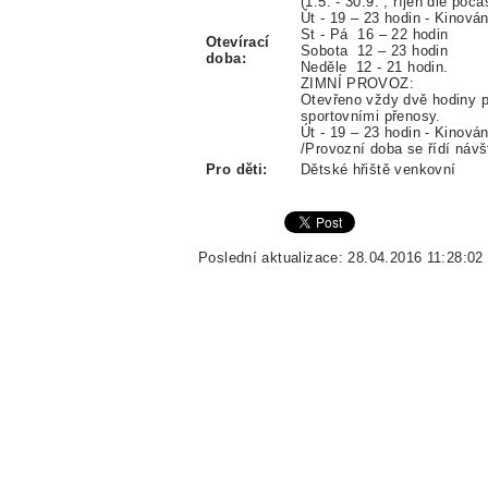
(1.5. - 30.9. , říjen dle poča
Út - 19 – 23 hodin - Kinová
St - Pá 16 – 22 hodin
Otevírací
Sobota 12 – 23 hodin
doba:
Neděle 12 - 21 hodin.
ZIMNÍ PROVOZ:
Otevřeno vždy dvě hodiny 
sportovními přenosy.
Út - 19 – 23 hodin - Kinován
/Provozní doba se řídí náv
Pro děti:
Dětské hřiště venkovní
Poslední aktualizace: 28.04.2016 11:28:02