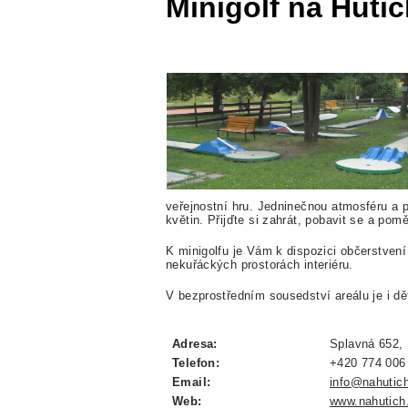
Minigolf na Hutí
veřejnostní hru. Jedninečnou atmosféru a p
květin. Přijďte si zahrát, pobavit se a pom
K minigolfu je Vám k dispozici občerstvení
nekuřáckých prostorách interiéru.
V bezprostředním sousedství areálu je i dě
Adresa:
Splavná 652, 
Telefon:
+420 774 006
Email:
info@nahutic
Web:
www.nahutich