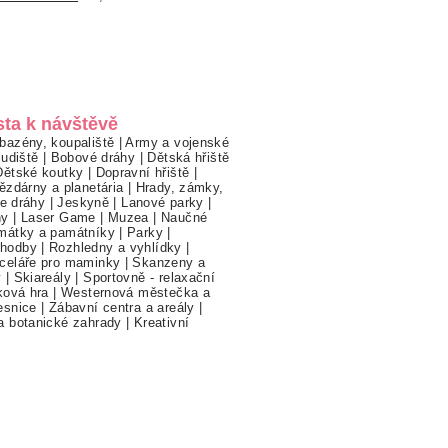
sta k návštěvě
bazény, koupaliště
|
Army a vojenské
ludiště
|
Bobové dráhy
|
Dětská hřiště
Dětské koutky
|
Dopravní hřiště
|
ězdárny a planetária
|
Hrady, zámky,
ne dráhy
|
Jeskyně
|
Lanové parky
|
hy
|
Laser Game
|
Muzea
|
Naučné
mátky a památníky
|
Parky
|
hodby
|
Rozhledny a vyhlídky
|
celáře pro maminky
|
Skanzeny a
y
|
Skiareály
|
Sportovně - relaxační
ková hra
|
Westernová městečka a
esnice
|
Zábavní centra a areály
|
a botanické zahrady
|
Kreativní