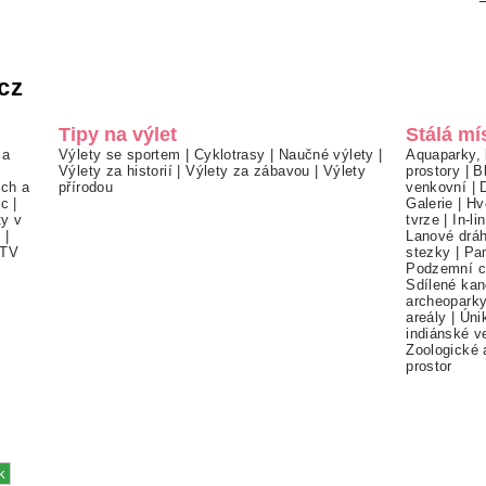
cz
Tipy na výlet
Stálá mí
 a
Výlety se sportem
|
Cyklotrasy
|
Naučné výlety
|
Aquaparky, 
Výlety za historií
|
Výlety za zábavou
|
Výlety
prostory
|
B
ch a
přírodou
venkovní
|
ec
|
Galerie
|
Hv
ty v
tvrze
|
In-li
í
|
Lanové drá
TV
stezky
|
Pa
Podzemní c
Sdílené kan
archeopark
areály
|
Úni
indiánské v
Zoologické 
prostor