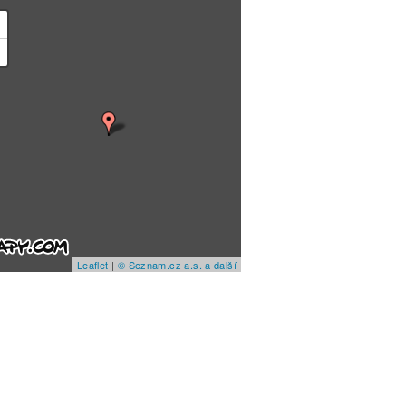
+
−
Leaflet
|
© Seznam.cz a.s. a další