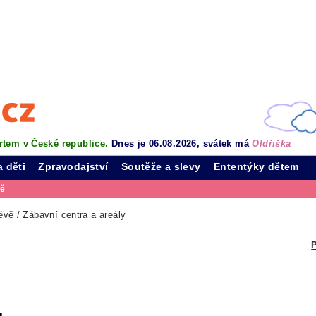
rtem v České republice.
Dnes je 06.08.2026, svátek má
Oldřiška
a děti
Zpravodajství
Soutěže a slevy
Ententýky dětem
vě
ěvě
/
Zábavní centra a areály
P