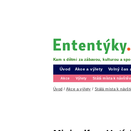
Kam s dětmi za zábavou, kulturou a spo
Úvod
Akce a výlety
Volný čas 
Akce
Výlety
Stálá místa k návště
Úvod
/
Akce a výlety
/
Stálá místa k návšt