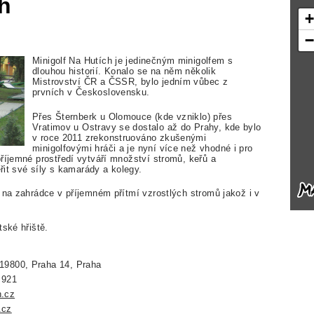
ch
Minigolf Na Hutích je jedinečným minigolfem s
dlouhou historií. Konalo se na něm několik
Mistrovství ČR a ČSSR, bylo jedním vůbec z
prvních v Československu.
Přes Šternberk u Olomouce (kde vzniklo) přes
Vratimov u Ostravy se dostalo až do Prahy, kde bylo
v roce 2011 zrekonstruováno zkušenými
minigolfovými hráči a je nyní více než vhodné i pro
říjemné prostředí vytváří množství stromů, keřů a
ěřit své síly s kamarády a kolegy.
 na zahrádce v příjemném přítmí vzrostlých stromů jakož i v
tské hřiště.
19800, Praha 14, Praha
 921
h.cz
.cz