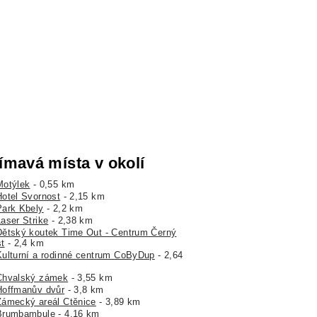
ímavá místa v okolí
Motýlek
- 0,55 km
Hotel Svornost
- 2,15 km
Park Kbely
- 2,2 km
Laser Strike
- 2,38 km
Dětský koutek Time Out - Centrum Černý
t
- 2,4 km
Kulturní a rodinné centrum CoByDup
- 2,64
Chvalský zámek
- 3,55 km
Hoffmanův dvůr
- 3,8 km
Zámecký areál Ctěnice
- 3,89 km
Brumbambule
- 4,16 km