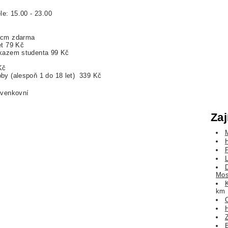
le: 15.00 - 23.00
 cm zdarma
et 79 Kč
ůkazem studenta 99 Kč
č
Kč
by (alespoň 1 do 18 let) 339 Kč
 venkovní
Zaj
Mos
km