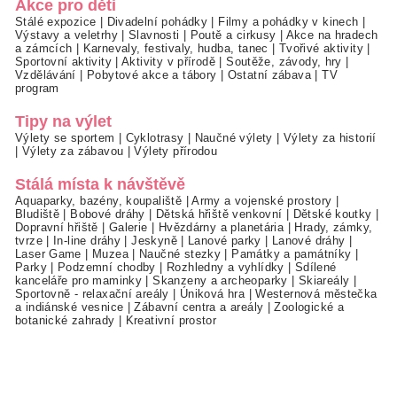
Akce pro děti
Stálé expozice
|
Divadelní pohádky
|
Filmy a pohádky v kinech
|
Výstavy a veletrhy
|
Slavnosti
|
Poutě a cirkusy
|
Akce na hradech
a zámcích
|
Karnevaly, festivaly, hudba, tanec
|
Tvořivé aktivity
|
Sportovní aktivity
|
Aktivity v přírodě
|
Soutěže, závody, hry
|
Vzdělávání
|
Pobytové akce a tábory
|
Ostatní zábava
|
TV
program
Tipy na výlet
Výlety se sportem
|
Cyklotrasy
|
Naučné výlety
|
Výlety za historií
|
Výlety za zábavou
|
Výlety přírodou
Stálá místa k návštěvě
Aquaparky, bazény, koupaliště
|
Army a vojenské prostory
|
Bludiště
|
Bobové dráhy
|
Dětská hřiště venkovní
|
Dětské koutky
|
Dopravní hřiště
|
Galerie
|
Hvězdárny a planetária
|
Hrady, zámky,
tvrze
|
In-line dráhy
|
Jeskyně
|
Lanové parky
|
Lanové dráhy
|
Laser Game
|
Muzea
|
Naučné stezky
|
Památky a památníky
|
Parky
|
Podzemní chodby
|
Rozhledny a vyhlídky
|
Sdílené
kanceláře pro maminky
|
Skanzeny a archeoparky
|
Skiareály
|
Sportovně - relaxační areály
|
Úniková hra
|
Westernová městečka
a indiánské vesnice
|
Zábavní centra a areály
|
Zoologické a
botanické zahrady
|
Kreativní prostor