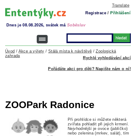
Translate
Registrace
/
Přihlášení
Dnes je 08.08.2026, svátek má
Soběslav
Úvod
/
Akce a výlety
/
Stálá místa k návštěvě
/
Zoologická
zahrada
Rychlé vyhledávání akcí
Pořádáte akci pro děti? Napište nám o ní!
ZOOPark Radonice
Při prohlídce si můžete některá
zvířata pohladit při jejich krmení.
Nejvhodnější je ovoce (jablíčko)
nebo zelenina (mrkev, salát), tím