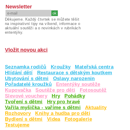
Newsletter
Děkujeme. Každý čtvrtek se můžete těšit
na inspirativní tipy na víkend, informace o
aktuální soutěži a o novinkách v rubrikách
ententýky.
Vložit novou akci
Seznamka rodičů
Kroužky
Mateřská centra
Hlídání dětí
Restaurace s dětským koutkem
Ubytování s dětmi
Oslavy narozenin
Pořadatelé kroužků
Ententýky soutěže
Kupovačka
Soutěže pro děti
Fotosoutěž
Slevové vouchery
Hry
Pohádky
Tvoření s dětmi
Hry pro hravé
Vařila myšička - vaříme s dětmi
Aktuality
Rozhovory
Knihy a hudba pro děti
Bydlení s dětmi
Videa
Fotogalerie
Testujeme