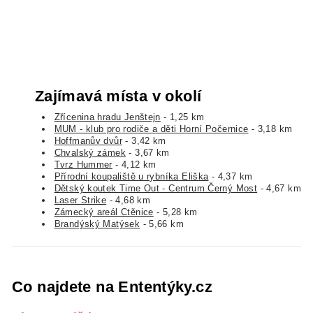
Zajímavá místa v okolí
Zřícenina hradu Jenštejn
- 1,25 km
MUM - klub pro rodiče a děti Horní Počernice
- 3,18 km
Hoffmanův dvůr
- 3,42 km
Chvalský zámek
- 3,67 km
Tvrz Hummer
- 4,12 km
Přírodní koupaliště u rybníka Eliška
- 4,37 km
Dětský koutek Time Out - Centrum Černý Most
- 4,67 km
Laser Strike
- 4,68 km
Zámecký areál Ctěnice
- 5,28 km
Brandýský Matýsek
- 5,66 km
Co najdete na Ententýky.cz