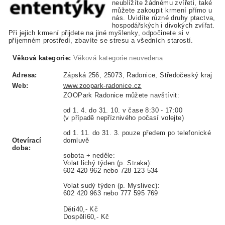
neublížíte žádnému zvířeti, také
můžete zakoupit krmení přímo u
nás. Uvidíte různé druhy ptactva,
hospodářských i divokých zvířat.
Při jejich krmení přijdete na jiné myšlenky, odpočinete si v
příjemném prostředí, zbavíte se stresu a všedních starostí.
Věková kategorie:
Věková kategorie neuvedena
Adresa:
Zápská 256, 25073, Radonice, Středočeský kraj
Web:
www.zoopark-radonice.cz
ZOOPark Radonice můžete navštívit:
od 1. 4. do 31. 10. v čase 8:30 - 17:00
(v případě nepříznivého počasí volejte)
od 1. 11. do 31. 3. pouze předem po telefonické
Otevírací
domluvě
doba:
sobota + neděle:
Volat lichý týden (p. Straka):
602 420 962 nebo 728 123 534
Volat sudý týden (p. Myslivec):
602 420 963 nebo 777 595 769
Děti40,- Kč
Dospělí60,- Kč