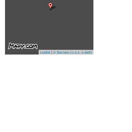
Leaflet
|
© Seznam.cz a.s. a další