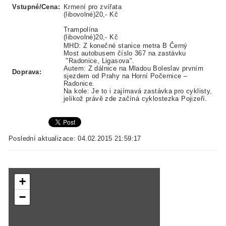
Vstupné/Cena:
Krmení pro zvířata
(libovolné)20,- Kč
Trampolína
(libovolné)20,- Kč
MHD: Z konečné stanice metra B Černý
Most autobusem číslo 367 na zastávku
"Radonice, Ligasova".
Autem: Z dálnice na Mladou Boleslav prvním
Doprava:
sjezdem od Prahy na Horní Počernice –
Radonice.
Na kole: Je to i zajímavá zastávka pro cyklisty,
jelikož právě zde začíná cyklostezka Pojizeří.
Poslední aktualizace: 04.02.2015 21:59:17
+
−