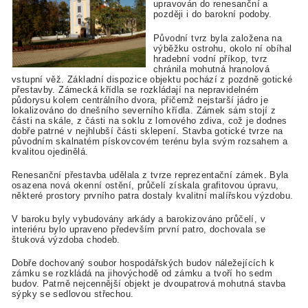
upravován do renesanční a
později i do barokní podoby.
Původní tvrz byla založena na
výběžku ostrohu, okolo ní obíhal
hradební vodní příkop, tvrz
chránila mohutná hranolová
vstupní věž. Základní dispozice objektu pochází z pozdně gotické
přestavby. Zámecká křídla se rozkládají na nepravidelném
půdorysu kolem centrálního dvora, přičemž nejstarší jádro je
lokalizováno do dnešního severního křídla. Zámek sám stojí z
části na skále, z části na soklu z lomového zdiva, což je dodnes
dobře patrné v nejhlubší části sklepení. Stavba gotické tvrze na
původním skalnatém pískovcovém terénu byla svým rozsahem a
kvalitou ojedinělá.
Renesanční přestavba udělala z tvrze reprezentační zámek. Byla
osazena nová okenní ostění, průčelí získala grafitovou úpravu,
některé prostory prvního patra dostaly kvalitní malířskou výzdobu.
V baroku byly vybudovány arkády a barokizováno průčelí, v
interiéru bylo upraveno především první patro, dochovala se
štuková výzdoba chodeb.
Dobře dochovaný soubor hospodářských budov náležejících k
zámku se rozkládá na jihovýchodě od zámku a tvoří ho sedm
budov. Patrně nejcennější objekt je dvoupatrová mohutná stavba
sýpky se sedlovou střechou.