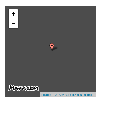
+
−
Leaflet
|
© Seznam.cz a.s. a další