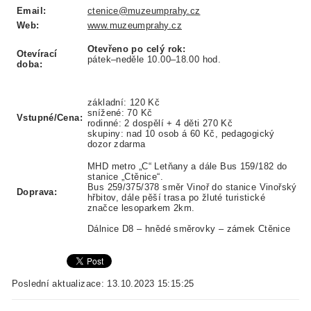
Email:
ctenice@muzeumprahy.cz
Web:
www.muzeumprahy.cz
Otevřeno po celý rok:
Otevírací
pátek–neděle 10.00–18.00 hod.
doba:
základní: 120 Kč
snížené: 70 Kč
Vstupné/Cena:
rodinné: 2 dospělí + 4 děti 270 Kč
skupiny: nad 10 osob á 60 Kč, pedagogický
dozor zdarma
MHD metro „C“ Letňany a dále Bus 159/182 do
stanice „Ctěnice“.
Bus 259/375/378 směr Vinoř do stanice Vinořský
Doprava:
hřbitov, dále pěší trasa po žluté turistické
značce lesoparkem 2km.
Dálnice D8 – hnědé směrovky – zámek Ctěnice
Poslední aktualizace: 13.10.2023 15:15:25