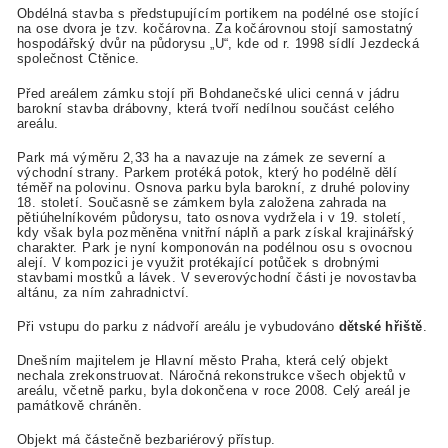
Obdélná stavba s předstupujícím portikem na podélné ose stojící
na ose dvora je tzv. kočárovna. Za kočárovnou stojí samostatný
hospodářský dvůr na půdorysu „U“, kde od r. 1998 sídlí Jezdecká
společnost Ctěnice.
Před areálem zámku stojí při Bohdanečské ulici cenná v jádru
barokní stavba drábovny, která tvoří nedílnou součást celého
areálu.
Park má výměru 2,33 ha a navazuje na zámek ze severní a
východní strany. Parkem protéká potok, který ho podélně dělí
téměř na polovinu. Osnova parku byla barokní, z druhé poloviny
18. století. Současně se zámkem byla založena zahrada na
pětiúhelníkovém půdorysu, tato osnova vydržela i v 19. století,
kdy však byla pozměněna vnitřní náplň a park získal krajinářský
charakter. Park je nyní komponován na podélnou osu s ovocnou
alejí. V kompozici je využit protékající potůček s drobnými
stavbami mostků a lávek. V severovýchodní části je novostavba
altánu, za ním zahradnictví.
Při vstupu do parku z nádvoří areálu je vybudováno
dětské hřiště
.
Dnešním majitelem je Hlavní město Praha, která celý objekt
nechala zrekonstruovat. Náročná rekonstrukce všech objektů v
areálu, včetně parku, byla dokončena v roce 2008. Celý areál je
památkově chráněn.
Objekt má částečně bezbariérový přístup.