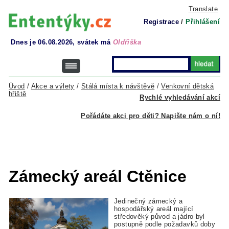
Translate
Registrace
/
Přihlášení
Dnes je 06.08.2026, svátek má
Oldřiška
Úvod
/
Akce a výlety
/
Stálá místa k návštěvě
/
Venkovní dětská
hřiště
Rychlé vyhledávání akcí
Pořádáte akci pro děti? Napište nám o ní!
Zámecký areál Ctěnice
Jedinečný zámecký a
hospodářský areál mající
středověký původ a jádro byl
postupně podle požadavků doby