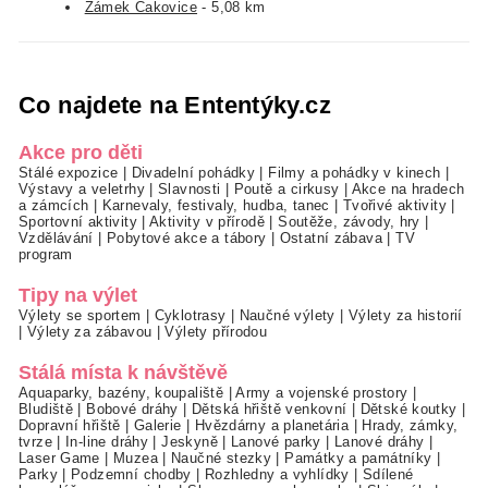
Zámek Čakovice
- 5,08 km
Co najdete na Ententýky.cz
Akce pro děti
Stálé expozice
|
Divadelní pohádky
|
Filmy a pohádky v kinech
|
Výstavy a veletrhy
|
Slavnosti
|
Poutě a cirkusy
|
Akce na hradech
a zámcích
|
Karnevaly, festivaly, hudba, tanec
|
Tvořivé aktivity
|
Sportovní aktivity
|
Aktivity v přírodě
|
Soutěže, závody, hry
|
Vzdělávání
|
Pobytové akce a tábory
|
Ostatní zábava
|
TV
program
Tipy na výlet
Výlety se sportem
|
Cyklotrasy
|
Naučné výlety
|
Výlety za historií
|
Výlety za zábavou
|
Výlety přírodou
Stálá místa k návštěvě
Aquaparky, bazény, koupaliště
|
Army a vojenské prostory
|
Bludiště
|
Bobové dráhy
|
Dětská hřiště venkovní
|
Dětské koutky
|
Dopravní hřiště
|
Galerie
|
Hvězdárny a planetária
|
Hrady, zámky,
tvrze
|
In-line dráhy
|
Jeskyně
|
Lanové parky
|
Lanové dráhy
|
Laser Game
|
Muzea
|
Naučné stezky
|
Památky a památníky
|
Parky
|
Podzemní chodby
|
Rozhledny a vyhlídky
|
Sdílené