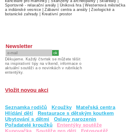
kanceláře pro maminky
|
Skanzeny a archeoparky
|
Skiareály
|
Sportovně - relaxační areály
|
Úniková hra
|
Westernová městečka
a indiánské vesnice
|
Zábavní centra a areály
|
Zoologické a
botanické zahrady
|
Kreativní prostor
Newsletter
Děkujeme. Každý čtvrtek se můžete těšit
na inspirativní tipy na víkend, informace o
aktuální soutěži a o novinkách v rubrikách
ententýky.
Vložit novou akci
Seznamka rodičů
Kroužky
Mateřská centra
Hlídání dětí
Restaurace s dětským koutkem
Ubytování s dětmi
Oslavy narozenin
Pořadatelé kroužků
Ententýky soutěže
Kupovačka
Soutěže pro děti
Fotosoutěž