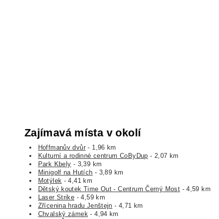
Zajímavá místa v okolí
Hoffmanův dvůr
- 1,96 km
Kulturní a rodinné centrum CoByDup
- 2,07 km
Park Kbely
- 3,39 km
Minigolf na Hutích
- 3,89 km
Motýlek
- 4,41 km
Dětský koutek Time Out - Centrum Černý Most
- 4,59 km
Laser Strike
- 4,59 km
Zřícenina hradu Jenštejn
- 4,71 km
Chvalský zámek
- 4,94 km