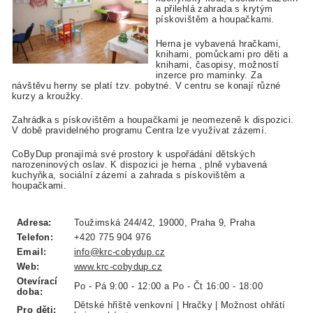
a přilehlá zahrada s krytým
pískovištěm a houpačkami.
Herna je vybavená hračkami,
knihami, pomůckami pro děti a
knihami, časopisy, možností
inzerce pro maminky. Za
návštěvu herny se platí tzv. pobytné. V centru se konají různé
kurzy a kroužky.
Zahrádka s pískovištěm a houpačkami je neomezeně k dispozici.
V době pravidelného programu Centra lze využívat zázemí.
CoByDup pronajímá své prostory k uspořádání dětských
narozeninových oslav. K dispozici je herna , plně vybavená
kuchyňka, sociální zázemí a zahrada s pískovištěm a
houpačkami.
Adresa:
Toužimská 244/42, 19000, Praha 9, Praha
Telefon:
+420 775 904 976
Email:
info@krc-cobydup.cz
Web:
www.krc-cobydup.cz
Otevírací
Po - Pá 9:00 - 12:00 a Po - Čt 16:00 - 18:00
doba:
Dětské hřiště venkovní | Hračky | Možnost ohřátí
Pro děti: