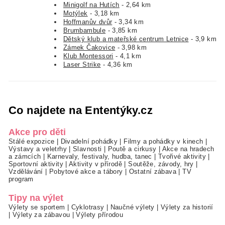
Minigolf na Hutích
- 2,64 km
Motýlek
- 3,18 km
Hoffmanův dvůr
- 3,34 km
Brumbambule
- 3,85 km
Dětský klub a mateřské centrum Letnice
- 3,9 km
Zámek Čakovice
- 3,98 km
Klub Montessori
- 4,1 km
Laser Strike
- 4,36 km
Co najdete na Ententýky.cz
Akce pro děti
Stálé expozice
|
Divadelní pohádky
|
Filmy a pohádky v kinech
|
Výstavy a veletrhy
|
Slavnosti
|
Poutě a cirkusy
|
Akce na hradech
a zámcích
|
Karnevaly, festivaly, hudba, tanec
|
Tvořivé aktivity
|
Sportovní aktivity
|
Aktivity v přírodě
|
Soutěže, závody, hry
|
Vzdělávání
|
Pobytové akce a tábory
|
Ostatní zábava
|
TV
program
Tipy na výlet
Výlety se sportem
|
Cyklotrasy
|
Naučné výlety
|
Výlety za historií
|
Výlety za zábavou
|
Výlety přírodou