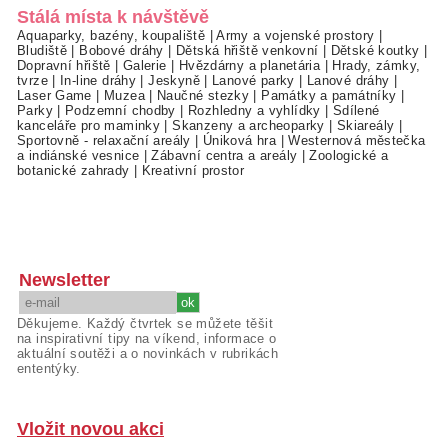
Stálá místa k návštěvě
Aquaparky, bazény, koupaliště
|
Army a vojenské prostory
|
Bludiště
|
Bobové dráhy
|
Dětská hřiště venkovní
|
Dětské koutky
|
Dopravní hřiště
|
Galerie
|
Hvězdárny a planetária
|
Hrady, zámky,
tvrze
|
In-line dráhy
|
Jeskyně
|
Lanové parky
|
Lanové dráhy
|
Laser Game
|
Muzea
|
Naučné stezky
|
Památky a památníky
|
Parky
|
Podzemní chodby
|
Rozhledny a vyhlídky
|
Sdílené
kanceláře pro maminky
|
Skanzeny a archeoparky
|
Skiareály
|
Sportovně - relaxační areály
|
Úniková hra
|
Westernová městečka
a indiánské vesnice
|
Zábavní centra a areály
|
Zoologické a
botanické zahrady
|
Kreativní prostor
Newsletter
Děkujeme. Každý čtvrtek se můžete těšit
na inspirativní tipy na víkend, informace o
aktuální soutěži a o novinkách v rubrikách
ententýky.
Vložit novou akci