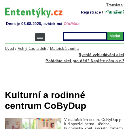
Translate
Registrace
/
Přihlášení
Dnes je 06.08.2026, svátek má
Oldřiška
Úvod
/
Volný čas a děti
/
Mateřská centra
Rychlé vyhledávání akcí
Pořádáte akci pro děti? Napište nám o ní!
Kulturní a rodinné
centrum CoByDup
V mateřském centru CoByDup je
k dispozici herna, učebna,
kuchyňský kout, sociální zázemí