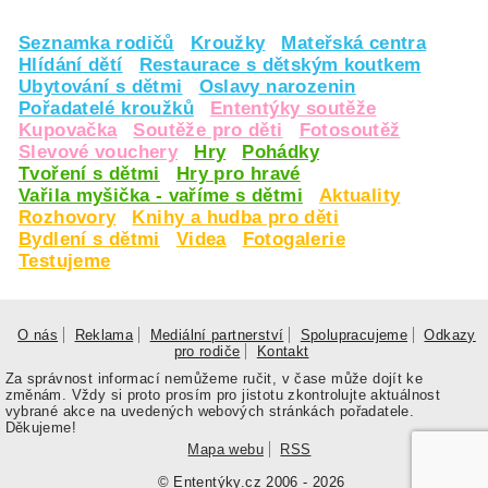
Seznamka rodičů
Kroužky
Mateřská centra
Hlídání dětí
Restaurace s dětským koutkem
Ubytování s dětmi
Oslavy narozenin
Pořadatelé kroužků
Ententýky soutěže
Kupovačka
Soutěže pro děti
Fotosoutěž
Slevové vouchery
Hry
Pohádky
Tvoření s dětmi
Hry pro hravé
Vařila myšička - vaříme s dětmi
Aktuality
Rozhovory
Knihy a hudba pro děti
Bydlení s dětmi
Videa
Fotogalerie
Testujeme
O nás
Reklama
Mediální partnerství
Spolupracujeme
Odkazy
pro rodiče
Kontakt
Za správnost informací nemůžeme ručit, v čase může dojít ke
změnám. Vždy si proto prosím pro jistotu zkontrolujte aktuálnost
vybrané akce na uvedených webových stránkách pořadatele.
Děkujeme!
Mapa webu
RSS
© Ententýky.cz 2006 - 2026