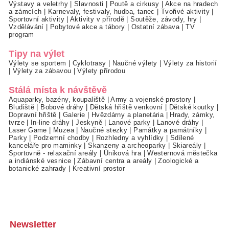
Výstavy a veletrhy
|
Slavnosti
|
Poutě a cirkusy
|
Akce na hradech
a zámcích
|
Karnevaly, festivaly, hudba, tanec
|
Tvořivé aktivity
|
Sportovní aktivity
|
Aktivity v přírodě
|
Soutěže, závody, hry
|
Vzdělávání
|
Pobytové akce a tábory
|
Ostatní zábava
|
TV
program
Tipy na výlet
Výlety se sportem
|
Cyklotrasy
|
Naučné výlety
|
Výlety za historií
|
Výlety za zábavou
|
Výlety přírodou
Stálá místa k návštěvě
Aquaparky, bazény, koupaliště
|
Army a vojenské prostory
|
Bludiště
|
Bobové dráhy
|
Dětská hřiště venkovní
|
Dětské koutky
|
Dopravní hřiště
|
Galerie
|
Hvězdárny a planetária
|
Hrady, zámky,
tvrze
|
In-line dráhy
|
Jeskyně
|
Lanové parky
|
Lanové dráhy
|
Laser Game
|
Muzea
|
Naučné stezky
|
Památky a památníky
|
Parky
|
Podzemní chodby
|
Rozhledny a vyhlídky
|
Sdílené
kanceláře pro maminky
|
Skanzeny a archeoparky
|
Skiareály
|
Sportovně - relaxační areály
|
Úniková hra
|
Westernová městečka
a indiánské vesnice
|
Zábavní centra a areály
|
Zoologické a
botanické zahrady
|
Kreativní prostor
Newsletter