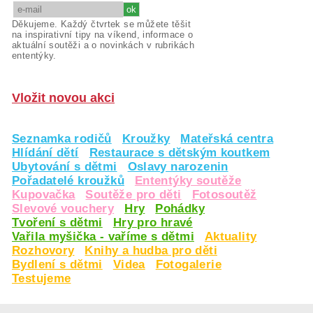
Děkujeme. Každý čtvrtek se můžete těšit
na inspirativní tipy na víkend, informace o
aktuální soutěži a o novinkách v rubrikách
ententýky.
Vložit novou akci
Seznamka rodičů
Kroužky
Mateřská centra
Hlídání dětí
Restaurace s dětským koutkem
Ubytování s dětmi
Oslavy narozenin
Pořadatelé kroužků
Ententýky soutěže
Kupovačka
Soutěže pro děti
Fotosoutěž
Slevové vouchery
Hry
Pohádky
Tvoření s dětmi
Hry pro hravé
Vařila myšička - vaříme s dětmi
Aktuality
Rozhovory
Knihy a hudba pro děti
Bydlení s dětmi
Videa
Fotogalerie
Testujeme