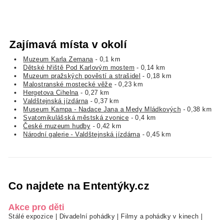
Zajímavá místa v okolí
Muzeum Karla Zemana
- 0,1 km
Dětské hřiště Pod Karlovým mostem
- 0,14 km
Muzeum pražských pověstí a strašidel
- 0,18 km
Malostranské mostecké věže
- 0,23 km
Hergetova Cihelna
- 0,27 km
Valdštejnská jízdárna
- 0,37 km
Museum Kampa - Nadace Jana a Medy Mládkových
- 0,38 km
Svatomikulášská městská zvonice
- 0,4 km
České muzeum hudby
- 0,42 km
Národní galerie - Valdštejnská jízdárna
- 0,45 km
Co najdete na Ententýky.cz
Akce pro děti
Stálé expozice
|
Divadelní pohádky
|
Filmy a pohádky v kinech
|