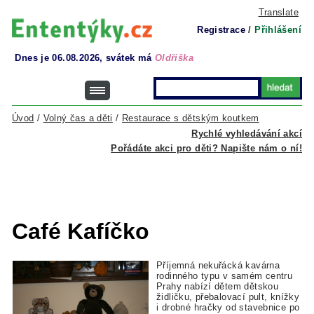
Translate
Registrace
/
Přihlášení
Dnes je 06.08.2026, svátek má
Oldřiška
Úvod
/
Volný čas a děti
/
Restaurace s dětským koutkem
Rychlé vyhledávání akcí
Pořádáte akci pro děti? Napište nám o ní!
Café Kafíčko
Příjemná nekuřácká kavárna
rodinného typu v samém centru
Prahy nabízí dětem dětskou
židličku, přebalovací pult, knížky
i drobné hračky od stavebnice po