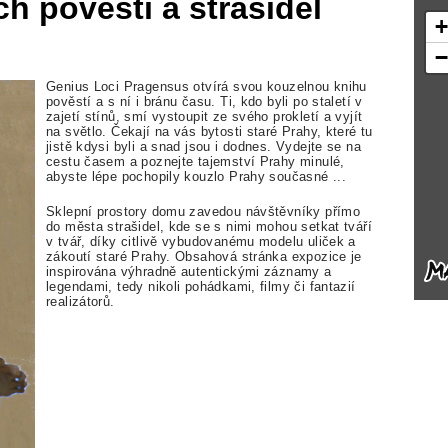
 pověstí a strašidel
Genius Loci Pragensus otvírá svou kouzelnou knihu
pověstí a s ní i bránu času. Ti, kdo byli po staletí v
zajetí stínů, smí vystoupit ze svého prokletí a vyjít
na světlo. Čekají na vás bytosti staré Prahy, které tu
jistě kdysi byli a snad jsou i dodnes. Vydejte se na
cestu časem a poznejte tajemství Prahy minulé,
abyste lépe pochopily kouzlo Prahy současné ...
Sklepní prostory domu zavedou návštěvníky přímo
do města strašidel, kde se s nimi mohou setkat tváří
v tvář, díky citlivě vybudovanému modelu uliček a
zákoutí staré Prahy. Obsahová stránka expozice je
inspirována výhradně autentickými záznamy a
legendami, tedy nikoli pohádkami, filmy či fantazií
realizátorů.