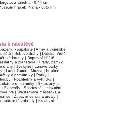
Hergetova Cihelna
- 0,44 km
Muzeum hraček Praha
- 0,45 km
sta k návštěvě
bazény, koupaliště
|
Army a vojenské
ludiště
|
Bobové dráhy
|
Dětská hřiště
Dětské koutky
|
Dopravní hřiště
|
ězdárny a planetária
|
Hrady, zámky,
ne dráhy
|
Jeskyně
|
Lanové parky
|
hy
|
Laser Game
|
Muzea
|
Naučné
mátky a památníky
|
Parky
|
hodby
|
Rozhledny a vyhlídky
|
celáře pro maminky
|
Skanzeny a
y
|
Skiareály
|
Sportovně - relaxační
ková hra
|
Westernová městečka a
esnice
|
Zábavní centra a areály
|
a botanické zahrady
|
Kreativní