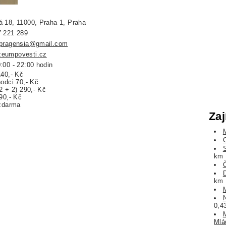
 18, 11000, Praha 1, Praha
7 221 289
apragensia@gmail.com
eumpovesti.cz
:00 - 22:00 hodin
140,- Kč
hodci 70,- Kč
2 + 2) 290,- Kč
 90,- Kč
 zdarma
Zaj
km
km
0,4
Mlá