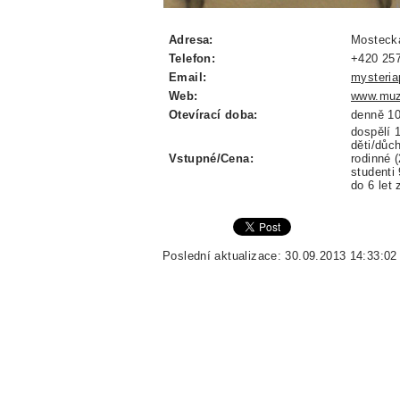
Adresa:
Mostecká
Telefon:
+420 25
Email:
mysteri
Web:
www.muz
Otevírací doba:
denně 10
dospělí 
děti/důc
Vstupné/Cena:
rodinné (
studenti
do 6 let
Poslední aktualizace: 30.09.2013 14:33:02