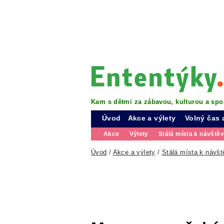
Kam s dětmi za zábavou, kulturou a spo
Úvod
Akce a výlety
Volný čas 
Akce
Výlety
Stálá místa k návště
Úvod
/
Akce a výlety
/
Stálá místa k návšt