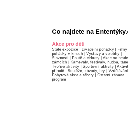
Co najdete na Ententýky.
Akce pro děti
Stálé expozice
|
Divadelní pohádky
|
Filmy
pohádky v kinech
|
Výstavy a veletrhy
|
Slavnosti
|
Poutě a cirkusy
|
Akce na hrade
zámcích
|
Karnevaly, festivaly, hudba, tan
Tvořivé aktivity
|
Sportovní aktivity
|
Aktivi
přírodě
|
Soutěže, závody, hry
|
Vzděláván
Pobytové akce a tábory
|
Ostatní zábava
|
program