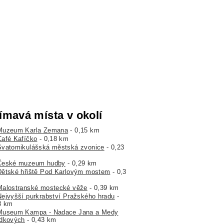
ímavá místa v okolí
Muzeum Karla Zemana
- 0,15 km
Café Kafíčko
- 0,18 km
Svatomikulášská městská zvonice
- 0,23
České muzeum hudby
- 0,29 km
Dětské hřiště Pod Karlovým mostem
- 0,3
Malostranské mostecké věže
- 0,39 km
Nejvyšší purkrabství Pražského hradu
-
3 km
Museum Kampa - Nadace Jana a Medy
dkových
- 0,43 km