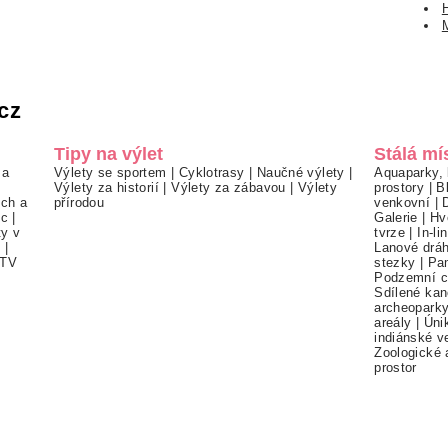
cz
Tipy na výlet
Stálá mí
 a
Výlety se sportem
|
Cyklotrasy
|
Naučné výlety
|
Aquaparky, 
Výlety za historií
|
Výlety za zábavou
|
Výlety
prostory
|
B
ch a
přírodou
venkovní
|
ec
|
Galerie
|
Hv
ty v
tvrze
|
In-li
í
|
Lanové drá
TV
stezky
|
Pa
Podzemní c
Sdílené kan
archeopark
areály
|
Úni
indiánské v
Zoologické 
prostor