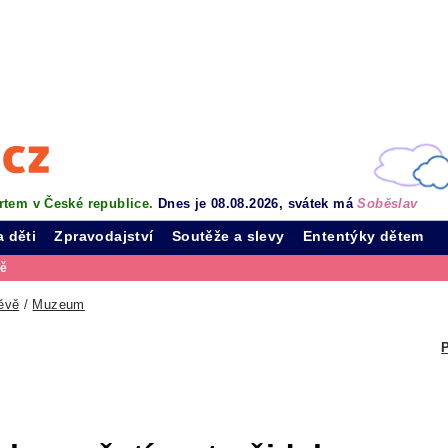
rtem v České republice.
Dnes je 08.08.2026, svátek má
Soběslav
a děti
Zpravodajství
Soutěže a slevy
Ententýky dětem
vě
ěvě
/
Muzeum
P