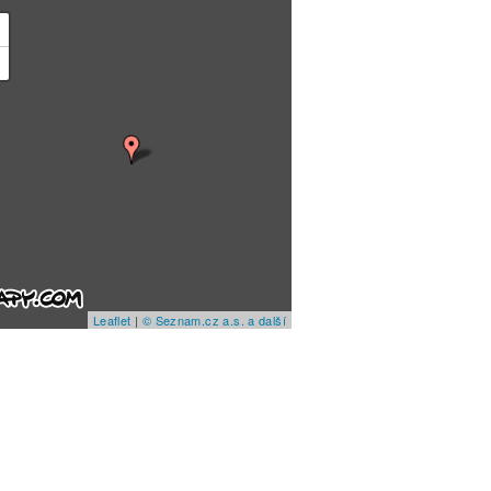
+
−
Leaflet
|
© Seznam.cz a.s. a další