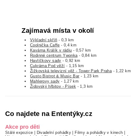
Zajímavá místa v okolí
Výkladní skříň
- 0,3 km
Coolnička Caffe
- 0,4 km
Kavárna Králík v rádiu
- 0,57 km
Rodinné centrum Ywonka
- 0,84 km
Havlíčkovy sady
- 0,92 km
Cukrárna Pod věží
- 1,15 km
Žižkovská televizní věž - Tower Park Praha
- 1,22 km
Gusto Bistrot & Music Bar
- 1,23 km
Mahlerovy sady
- 1,27 km
Židovský hřbitov - Písek
- 1,3 km
Co najdete na Ententýky.cz
Akce pro děti
Stálé expozice
|
Divadelní pohádky
|
Filmy a pohádky v kinech
|