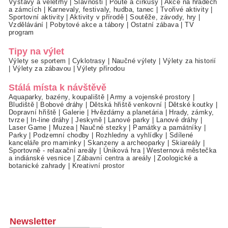
Výstavy a veletrhy
|
Slavnosti
|
Poutě a cirkusy
|
Akce na hradech
a zámcích
|
Karnevaly, festivaly, hudba, tanec
|
Tvořivé aktivity
|
Sportovní aktivity
|
Aktivity v přírodě
|
Soutěže, závody, hry
|
Vzdělávání
|
Pobytové akce a tábory
|
Ostatní zábava
|
TV
program
Tipy na výlet
Výlety se sportem
|
Cyklotrasy
|
Naučné výlety
|
Výlety za historií
|
Výlety za zábavou
|
Výlety přírodou
Stálá místa k návštěvě
Aquaparky, bazény, koupaliště
|
Army a vojenské prostory
|
Bludiště
|
Bobové dráhy
|
Dětská hřiště venkovní
|
Dětské koutky
|
Dopravní hřiště
|
Galerie
|
Hvězdárny a planetária
|
Hrady, zámky,
tvrze
|
In-line dráhy
|
Jeskyně
|
Lanové parky
|
Lanové dráhy
|
Laser Game
|
Muzea
|
Naučné stezky
|
Památky a památníky
|
Parky
|
Podzemní chodby
|
Rozhledny a vyhlídky
|
Sdílené
kanceláře pro maminky
|
Skanzeny a archeoparky
|
Skiareály
|
Sportovně - relaxační areály
|
Úniková hra
|
Westernová městečka
a indiánské vesnice
|
Zábavní centra a areály
|
Zoologické a
botanické zahrady
|
Kreativní prostor
Newsletter