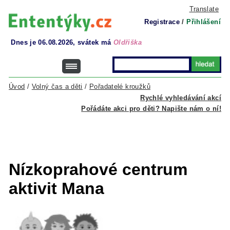
Translate
Registrace
/
Přihlášení
Dnes je 06.08.2026, svátek má
Oldřiška
Úvod
/
Volný čas a děti
/
Pořadatelé kroužků
Rychlé vyhledávání akcí
Pořádáte akci pro děti? Napište nám o ní!
Nízkoprahové centrum
aktivit Mana