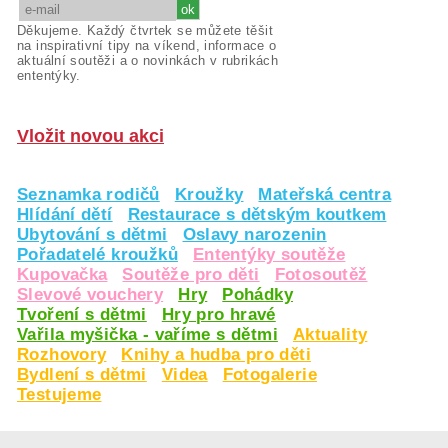
Děkujeme. Každý čtvrtek se můžete těšit
na inspirativní tipy na víkend, informace o
aktuální soutěži a o novinkách v rubrikách
ententýky.
Vložit novou akci
Seznamka rodičů
Kroužky
Mateřská centra
Hlídání dětí
Restaurace s dětským koutkem
Ubytování s dětmi
Oslavy narozenin
Pořadatelé kroužků
Ententýky soutěže
Kupovačka
Soutěže pro děti
Fotosoutěž
Slevové vouchery
Hry
Pohádky
Tvoření s dětmi
Hry pro hravé
Vařila myšička - vaříme s dětmi
Aktuality
Rozhovory
Knihy a hudba pro děti
Bydlení s dětmi
Videa
Fotogalerie
Testujeme