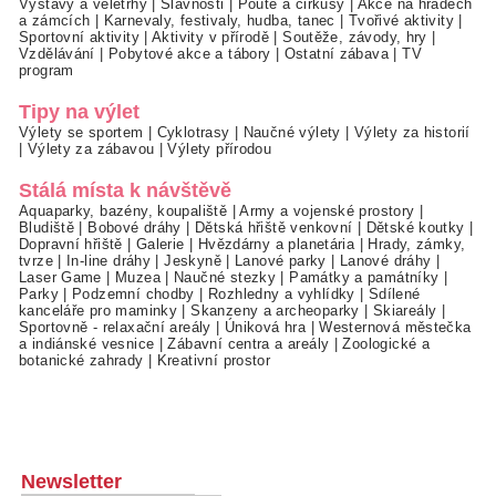
Výstavy a veletrhy
|
Slavnosti
|
Poutě a cirkusy
|
Akce na hradech
a zámcích
|
Karnevaly, festivaly, hudba, tanec
|
Tvořivé aktivity
|
Sportovní aktivity
|
Aktivity v přírodě
|
Soutěže, závody, hry
|
Vzdělávání
|
Pobytové akce a tábory
|
Ostatní zábava
|
TV
program
Tipy na výlet
Výlety se sportem
|
Cyklotrasy
|
Naučné výlety
|
Výlety za historií
|
Výlety za zábavou
|
Výlety přírodou
Stálá místa k návštěvě
Aquaparky, bazény, koupaliště
|
Army a vojenské prostory
|
Bludiště
|
Bobové dráhy
|
Dětská hřiště venkovní
|
Dětské koutky
|
Dopravní hřiště
|
Galerie
|
Hvězdárny a planetária
|
Hrady, zámky,
tvrze
|
In-line dráhy
|
Jeskyně
|
Lanové parky
|
Lanové dráhy
|
Laser Game
|
Muzea
|
Naučné stezky
|
Památky a památníky
|
Parky
|
Podzemní chodby
|
Rozhledny a vyhlídky
|
Sdílené
kanceláře pro maminky
|
Skanzeny a archeoparky
|
Skiareály
|
Sportovně - relaxační areály
|
Úniková hra
|
Westernová městečka
a indiánské vesnice
|
Zábavní centra a areály
|
Zoologické a
botanické zahrady
|
Kreativní prostor
Newsletter