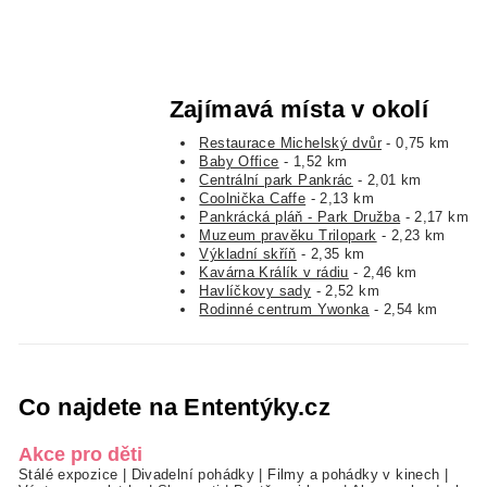
Zajímavá místa v okolí
Restaurace Michelský dvůr
- 0,75 km
Baby Office
- 1,52 km
Centrální park Pankrác
- 2,01 km
Coolnička Caffe
- 2,13 km
Pankrácká pláň - Park Družba
- 2,17 km
Muzeum pravěku Trilopark
- 2,23 km
Výkladní skříň
- 2,35 km
Kavárna Králík v rádiu
- 2,46 km
Havlíčkovy sady
- 2,52 km
Rodinné centrum Ywonka
- 2,54 km
Co najdete na Ententýky.cz
Akce pro děti
Stálé expozice
|
Divadelní pohádky
|
Filmy a pohádky v kinech
|