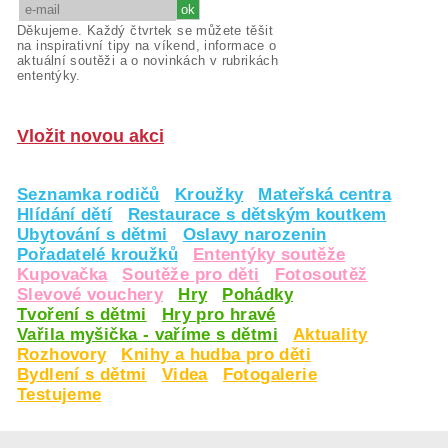
Děkujeme. Každý čtvrtek se můžete těšit
na inspirativní tipy na víkend, informace o
aktuální soutěži a o novinkách v rubrikách
ententýky.
Vložit novou akci
Seznamka rodičů
Kroužky
Mateřská centra
Hlídání dětí
Restaurace s dětským koutkem
Ubytování s dětmi
Oslavy narozenin
Pořadatelé kroužků
Ententýky soutěže
Kupovačka
Soutěže pro děti
Fotosoutěž
Slevové vouchery
Hry
Pohádky
Tvoření s dětmi
Hry pro hravé
Vařila myšička - vaříme s dětmi
Aktuality
Rozhovory
Knihy a hudba pro děti
Bydlení s dětmi
Videa
Fotogalerie
Testujeme