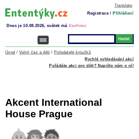
Translate
Registrace
/
Přihlášení
Dnes je 10.08.2026, svátek má
Vavřinec
Úvod
/
Volný čas a děti
/
Pořadatelé kroužků
Rychlé vyhledávání akcí
Pořádáte akci pro děti? Napište nám o ní!
Akcent International
House Prague