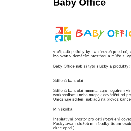
Baby Office
v případě potřeby být, a zároveň je od něj 
izolován v domácím prostředí a může si vyt
Baby Office nabízí tyto služby a produkty:
Sdílená kancelář
Sdílená kancelář minimalizuje negativní vl
workoholismu nebo naopak odvádění od pr
Umožňuje sdílení nákladů na provoz kance
Miniškolka
Inspirativní prostor pro děti (rozvíjení dove
Poskytování služeb miniškolky třetím osob
akce apod.)