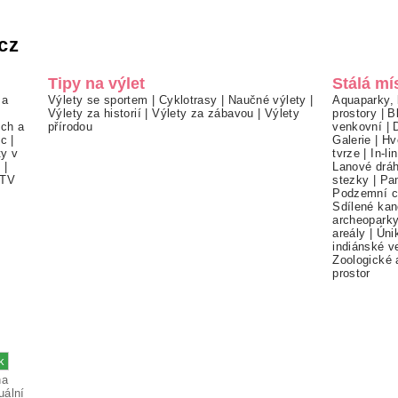
cz
Tipy na výlet
Stálá mí
 a
Výlety se sportem
|
Cyklotrasy
|
Naučné výlety
|
Aquaparky, 
Výlety za historií
|
Výlety za zábavou
|
Výlety
prostory
|
B
ch a
přírodou
venkovní
|
ec
|
Galerie
|
Hv
ty v
tvrze
|
In-li
í
|
Lanové drá
TV
stezky
|
Pa
Podzemní c
Sdílené kan
archeopark
areály
|
Úni
indiánské v
Zoologické 
prostor
na
uální