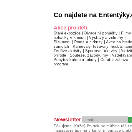
Co najdete na Ententýky.
Akce pro děti
Stálé expozice
|
Divadelní pohádky
|
Filmy
pohádky v kinech
|
Výstavy a veletrhy
|
Slavnosti
|
Poutě a cirkusy
|
Akce na hrade
zámcích
|
Karnevaly, festivaly, hudba, tan
Tvořivé aktivity
|
Sportovní aktivity
|
Aktivi
přírodě
|
Soutěže, závody, hry
|
Vzděláván
Pobytové akce a tábory
|
Ostatní zábava
|
program
Newsletter
Děkujeme. Každý čtvrtek se můžete těšit 
inspirativní tipy na víkend, informace o akt