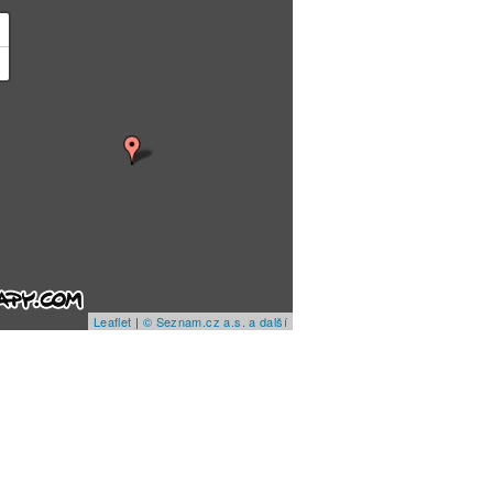
+
−
Leaflet
|
© Seznam.cz a.s. a další