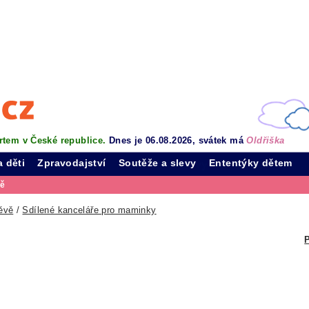
rtem v České republice.
Dnes je 06.08.2026, svátek má
Oldřiška
a děti
Zpravodajství
Soutěže a slevy
Ententýky dětem
vě
ěvě
/
Sdílené kanceláře pro maminky
P