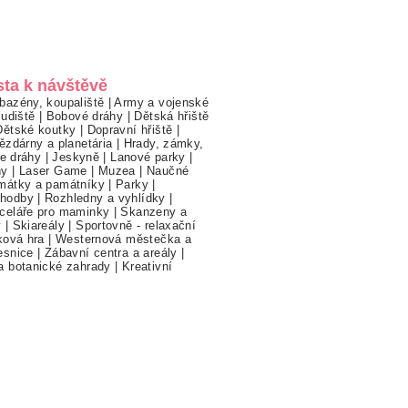
sta k návštěvě
bazény, koupaliště
|
Army a vojenské
ludiště
|
Bobové dráhy
|
Dětská hřiště
Dětské koutky
|
Dopravní hřiště
|
ězdárny a planetária
|
Hrady, zámky,
ne dráhy
|
Jeskyně
|
Lanové parky
|
hy
|
Laser Game
|
Muzea
|
Naučné
mátky a památníky
|
Parky
|
hodby
|
Rozhledny a vyhlídky
|
celáře pro maminky
|
Skanzeny a
y
|
Skiareály
|
Sportovně - relaxační
ková hra
|
Westernová městečka a
esnice
|
Zábavní centra a areály
|
a botanické zahrady
|
Kreativní