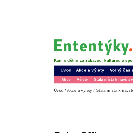
Kam s dětmi za zábavou, kulturou a spo
Úvod
Akce a výlety
Volný čas 
Akce
Výlety
Stálá místa k návště
Úvod
/
Akce a výlety
/
Stálá místa k návšt