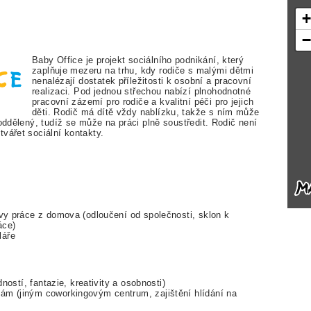
Baby Office je projekt sociálního podnikání, který
zaplňuje mezeru na trhu, kdy rodiče s malými dětmi
nenalézají dostatek příležitosti k osobní a pracovní
realizaci. Pod jednou střechou nabízí plnohodnotné
pracovní zázemí pro rodiče a kvalitní péči pro jejich
děti. Rodič má dítě vždy nablízku, takže s ním může
oddělený, tudíž se může na práci plně soustředit. Rodič není
vářet sociální kontakty.
ivy práce z domova (odloučení od společnosti, sklon k
áce)
láře
dností, fantazie, kreativity a osobnosti)
ám (jiným coworkingovým centrum, zajištění hlídání na