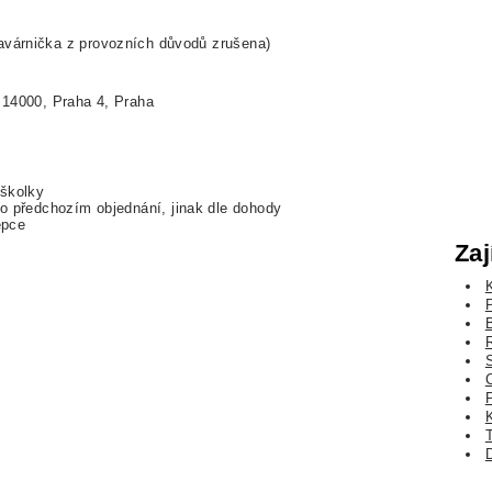
avárnička z provozních důvodů zrušena)
 14000, Praha 4, Praha
iškolky
o předchozím objednání, jinak dle dohody
epce
Zaj