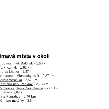
ímavá místa v okolí
Klub maminek Balónek
- 1,68 km
Park Kamýk
- 1,82 km
Biotop Lhotka
- 1,87 km
Restaurace Michelský dvůr
- 2,27 km
Studio Veronika
- 2,57 km
Centrální park Pankrác
- 2,73 km
Pankrácká pláň - Park Družba
- 2,85 km
Kuřátko
- 2,94 km
Tvrz Kunratice
- 3,46 km
Dům pro motýlky
- 3,5 km