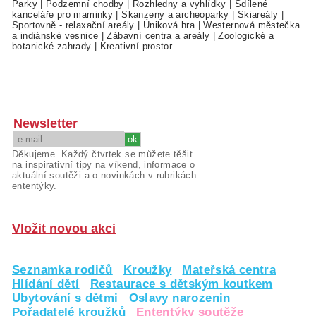
Parky
|
Podzemní chodby
|
Rozhledny a vyhlídky
|
Sdílené
kanceláře pro maminky
|
Skanzeny a archeoparky
|
Skiareály
|
Sportovně - relaxační areály
|
Úniková hra
|
Westernová městečka
a indiánské vesnice
|
Zábavní centra a areály
|
Zoologické a
botanické zahrady
|
Kreativní prostor
Newsletter
Děkujeme. Každý čtvrtek se můžete těšit
na inspirativní tipy na víkend, informace o
aktuální soutěži a o novinkách v rubrikách
ententýky.
Vložit novou akci
Seznamka rodičů
Kroužky
Mateřská centra
Hlídání dětí
Restaurace s dětským koutkem
Ubytování s dětmi
Oslavy narozenin
Pořadatelé kroužků
Ententýky soutěže