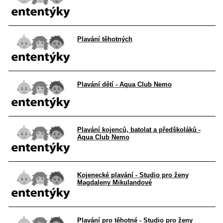
Plavání těhotných
Plavání dětí - Aqua Club Nemo
Plavání kojenců, batolat a předškoláků -
Aqua Club Nemo
Kojenecké plavání - Studio pro ženy
Magdaleny Mikulandové
Plavání pro těhotné - Studio pro ženy