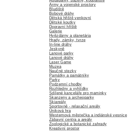
Aquaparky, bazény, koupaliště
Army a vojenské prostory
Bludiště
Bobové dráhy
Dětská hřiště venkovní
Dětské koutky
Dopravní hřiště
Galerie
Hvězdárny a planetária
Hrady, zámky, tvrze
In-line dráhy
Jeskyně
Lanové parky
Lanové dráhy
Laser Game
Muzea
Naučné stezky
Památky a památníky
Parky
Podzemní chodby
Rozhledny a vyhlídky
Sdílené kanceláře pro maminky
Skanzeny a archeoparky
Skiareály
Sportovně - relaxační areály
Úniková hra
Westernová městečka a indiánské vesnice
Zábavní centra a areály
Zoologické a botanické zahrady
Kreativní prostor