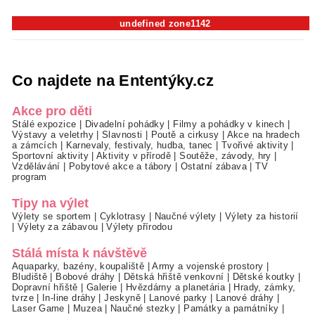
undefined zone1142
Co najdete na Ententýky.cz
Akce pro děti
Stálé expozice
|
Divadelní pohádky
|
Filmy a pohádky v kinech
|
Výstavy a veletrhy
|
Slavnosti
|
Poutě a cirkusy
|
Akce na hradech
a zámcích
|
Karnevaly, festivaly, hudba, tanec
|
Tvořivé aktivity
|
Sportovní aktivity
|
Aktivity v přírodě
|
Soutěže, závody, hry
|
Vzdělávání
|
Pobytové akce a tábory
|
Ostatní zábava
|
TV
program
Tipy na výlet
Výlety se sportem
|
Cyklotrasy
|
Naučné výlety
|
Výlety za historií
|
Výlety za zábavou
|
Výlety přírodou
Stálá místa k návštěvě
Aquaparky, bazény, koupaliště
|
Army a vojenské prostory
|
Bludiště
|
Bobové dráhy
|
Dětská hřiště venkovní
|
Dětské koutky
|
Dopravní hřiště
|
Galerie
|
Hvězdárny a planetária
|
Hrady, zámky,
tvrze
|
In-line dráhy
|
Jeskyně
|
Lanové parky
|
Lanové dráhy
|
Laser Game
|
Muzea
|
Naučné stezky
|
Památky a památníky
|