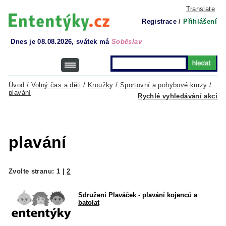
Translate
Registrace
/
Přihlášení
Dnes je 08.08.2026, svátek má
Soběslav
Úvod
/
Volný čas a děti
/
Kroužky
/
Sportovní a pohybové kurzy
/
plavání
Rychlé vyhledávání akcí
plavání
Zvolte stranu:
1
|
2
Sdružení Plaváček - plavání kojenců a
batolat