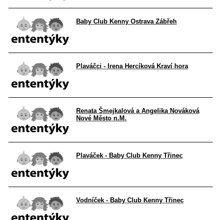
Baby Club Kenny Ostrava Zábřeh
Plaváčci - Irena Hercíková Kraví hora
Renata Šmejkalová a Angelika Nováková
Nové Město n.M.
Plaváček - Baby Club Kenny Třinec
Vodníček - Baby Club Kenny Třinec