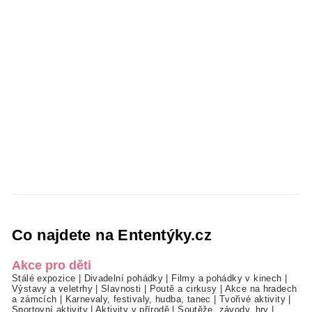
Co najdete na Ententýky.cz
Akce pro děti
Stálé expozice
|
Divadelní pohádky
|
Filmy a pohádky v kinech
|
Výstavy a veletrhy
|
Slavnosti
|
Poutě a cirkusy
|
Akce na hradech
a zámcích
|
Karnevaly, festivaly, hudba, tanec
|
Tvořivé aktivity
|
Sportovní aktivity
|
Aktivity v přírodě
|
Soutěže, závody, hry
|