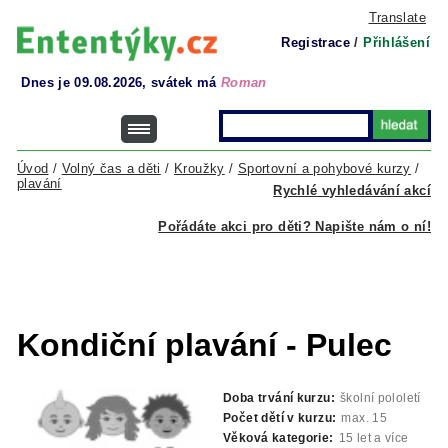
Translate
Registrace
/
Přihlášení
Dnes je 09.08.2026, svátek má
Roman
Úvod
/
Volný čas a děti
/
Kroužky
/
Sportovní a pohybové kurzy
/
plavání
Rychlé vyhledávání akcí
Pořádáte akci pro děti? Napište nám o ní!
Kondiční plavání - Pulec
Doba trvání kurzu:
školní pololetí
Počet dětí v kurzu:
max. 15
Věková kategorie:
15 let a více