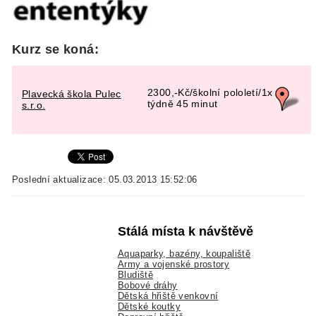
Kurz se koná:
2300,-Kč/školní pololetí/1x
Plavecká škola Pulec
týdně 45 minut
s.r.o.
Poslední aktualizace: 05.03.2013 15:52:06
Stálá místa k návštěvě
Aquaparky, bazény, koupaliště
Army a vojenské prostory
Bludiště
Bobové dráhy
Dětská hřiště venkovní
Dětské koutky