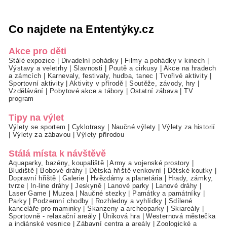
Co najdete na Ententýky.cz
Akce pro děti
Stálé expozice
|
Divadelní pohádky
|
Filmy a pohádky v kinech
|
Výstavy a veletrhy
|
Slavnosti
|
Poutě a cirkusy
|
Akce na hradech
a zámcích
|
Karnevaly, festivaly, hudba, tanec
|
Tvořivé aktivity
|
Sportovní aktivity
|
Aktivity v přírodě
|
Soutěže, závody, hry
|
Vzdělávání
|
Pobytové akce a tábory
|
Ostatní zábava
|
TV
program
Tipy na výlet
Výlety se sportem
|
Cyklotrasy
|
Naučné výlety
|
Výlety za historií
|
Výlety za zábavou
|
Výlety přírodou
Stálá místa k návštěvě
Aquaparky, bazény, koupaliště
|
Army a vojenské prostory
|
Bludiště
|
Bobové dráhy
|
Dětská hřiště venkovní
|
Dětské koutky
|
Dopravní hřiště
|
Galerie
|
Hvězdárny a planetária
|
Hrady, zámky,
tvrze
|
In-line dráhy
|
Jeskyně
|
Lanové parky
|
Lanové dráhy
|
Laser Game
|
Muzea
|
Naučné stezky
|
Památky a památníky
|
Parky
|
Podzemní chodby
|
Rozhledny a vyhlídky
|
Sdílené
kanceláře pro maminky
|
Skanzeny a archeoparky
|
Skiareály
|
Sportovně - relaxační areály
|
Úniková hra
|
Westernová městečka
a indiánské vesnice
|
Zábavní centra a areály
|
Zoologické a