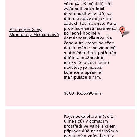
věku (4 - 6 měsíců). Po
zvládnutí základních
dovedností ve vodě, se
dítě učí splývání jak na
zádech tak na břiše. Kurz
probíhá v šesti návštěvách
Studio pro ženy
po jedné hodině v
Magdaleny Mikulandové
domácnosti klientky. Na
čase a frekvenci se vždy
domlouváme individuelně
s přihlédnutím k potřebám
dítěte a možnostem
matky. Součástí jedné
návštěvy je masáž
kojence a správná
manipulace s ním.
3600,-Kč/6x90min
Kojenecké plavání (od 1 -
6 měsíců) v domácím
prostředí ve vaně s cílem
připravit dítě nenásilným a
postupným způsobem, v