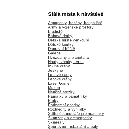
Stálá místa k návštěvě
Aquaparky, bazény, koupaliště
Army a vojenské prostory
Bludiště
Bobové dráhy
Dětská hřiště venkovní
Dětské koutky
Dopravní hřiště
Galerie
Hvězdárny a planetária
Hrady, zámky, tvrze
In-line dráhy
Jeskyně
Lanové parky
Lanové dráhy
Laser Game
Muzea
Naučné stezky
Památky a památníky
Parky
Podzemní chodby
Rozhledny a vyhlídky
Sdílené kanceláře pro maminky
Skanzeny a archeoparky
Skiareály
Sportovně - relaxační areály