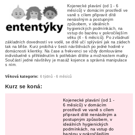
Kojenecké plavání (od 1 - 6
měsíců) v domácím prostředí ve
vaně s cílem připravit dítě
nenásilným a postupným
způsobem, v ideálních
hygienických podmínkách, na
vstup do bazénu v pokročilejším
věku (4 - 6 měsíců). Po zvládnutí
základních dovedností ve vodě, se dítě učí splývání jak na zádech
tak na břiše. Kurz probíhá v šesti návštěvách po jedné hodině v
domácnosti klientky. Na čase a frekvenci se vždy domlouváme
individuelně s přihlédnutím k potřebám dítěte a možnostem matky.
Součástí jedné návštěvy je masáž kojence a správná manipulace
s ním.
Věková kategorie:
6 týdnů - 6 měsíců
Kurz se koná:
Kojenecké plavání (od 1 -
6 měsíců) v domácím
prostředí ve vaně s cílem
připravit dítě nenásilným a
postupným způsobem, v
ideálních hygienických
podmínkách, na vstup do
bazénu v pokročilejším