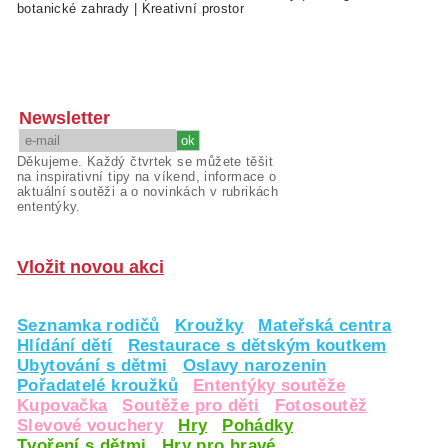
botanické zahrady
|
Kreativní prostor
Newsletter
Děkujeme. Každý čtvrtek se můžete těšit
na inspirativní tipy na víkend, informace o
aktuální soutěži a o novinkách v rubrikách
ententýky.
Vložit novou akci
Seznamka rodičů
Kroužky
Mateřská centra
Hlídání dětí
Restaurace s dětským koutkem
Ubytování s dětmi
Oslavy narozenin
Pořadatelé kroužků
Ententýky soutěže
Kupovačka
Soutěže pro děti
Fotosoutěž
Slevové vouchery
Hry
Pohádky
Tvoření s dětmi
Hry pro hravé