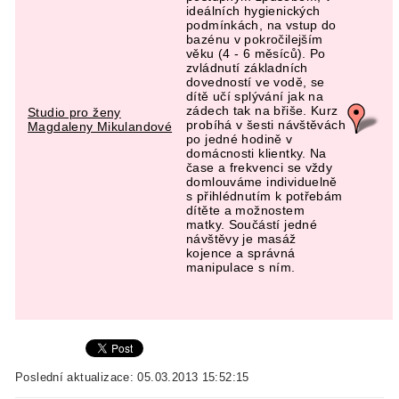
ideálních hygienických
podmínkách, na vstup do
bazénu v pokročilejším
věku (4 - 6 měsíců). Po
zvládnutí základních
dovedností ve vodě, se
dítě učí splývání jak na
zádech tak na břiše. Kurz
Studio pro ženy
probíhá v šesti návštěvách
Magdaleny Mikulandové
po jedné hodině v
domácnosti klientky. Na
čase a frekvenci se vždy
domlouváme individuelně
s přihlédnutím k potřebám
dítěte a možnostem
matky. Součástí jedné
návštěvy je masáž
kojence a správná
manipulace s ním.
Poslední aktualizace: 05.03.2013 15:52:15