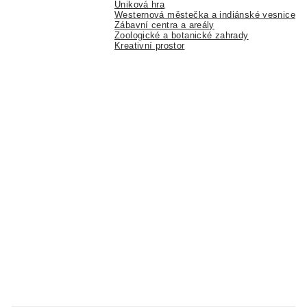
Úniková hra
Westernová městečka a indiánské vesnice
Zábavní centra a areály
Zoologické a botanické zahrady
Kreativní prostor