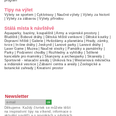
program
Tipy na výlet
Výlety se sportem
|
Cyklotrasy
|
Naučné výlety
|
Výlety za historií
|
Výlety za zábavou
|
Výlety přírodou
Stálá místa k návštěvě
Aquaparky, bazény, koupaliště
|
Army a vojenské prostory
|
Bludiště
|
Bobové dráhy
|
Dětská hřiště venkovní
|
Dětské koutky
|
Dopravní hřiště
|
Galerie
|
Hvězdárny a planetária
|
Hrady, zámky,
tvrze
|
In-line dráhy
|
Jeskyně
|
Lanové parky
|
Lanové dráhy
|
Laser Game
|
Muzea
|
Naučné stezky
|
Památky a památníky
|
Parky
|
Podzemní chodby
|
Rozhledny a vyhlídky
|
Sdílené
kanceláře pro maminky
|
Skanzeny a archeoparky
|
Skiareály
|
Sportovně - relaxační areály
|
Úniková hra
|
Westernová městečka
a indiánské vesnice
|
Zábavní centra a areály
|
Zoologické a
botanické zahrady
|
Kreativní prostor
Newsletter
Děkujeme. Každý čtvrtek se můžete těšit
na inspirativní tipy na víkend, informace o
aktuální soutěži a o novinkách v rubrikách