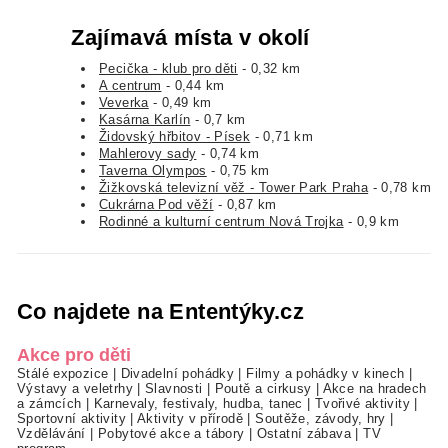
Zajímavá místa v okolí
Pecička - klub pro děti
- 0,32 km
A centrum
- 0,44 km
Veverka
- 0,49 km
Kasárna Karlín
- 0,7 km
Židovský hřbitov - Písek
- 0,71 km
Mahlerovy sady
- 0,74 km
Taverna Olympos
- 0,75 km
Žižkovská televizní věž - Tower Park Praha
- 0,78 km
Cukrárna Pod věží
- 0,87 km
Rodinné a kulturní centrum Nová Trojka
- 0,9 km
Co najdete na Ententýky.cz
Akce pro děti
Stálé expozice
|
Divadelní pohádky
|
Filmy a pohádky v kinech
|
Výstavy a veletrhy
|
Slavnosti
|
Poutě a cirkusy
|
Akce na hradech
a zámcích
|
Karnevaly, festivaly, hudba, tanec
|
Tvořivé aktivity
|
Sportovní aktivity
|
Aktivity v přírodě
|
Soutěže, závody, hry
|
Vzdělávání
|
Pobytové akce a tábory
|
Ostatní zábava
|
TV