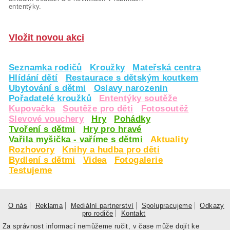
ententýky.
Vložit novou akci
Seznamka rodičů
Kroužky
Mateřská centra
Hlídání dětí
Restaurace s dětským koutkem
Ubytování s dětmi
Oslavy narozenin
Pořadatelé kroužků
Ententýky soutěže
Kupovačka
Soutěže pro děti
Fotosoutěž
Slevové vouchery
Hry
Pohádky
Tvoření s dětmi
Hry pro hravé
Vařila myšička - vaříme s dětmi
Aktuality
Rozhovory
Knihy a hudba pro děti
Bydlení s dětmi
Videa
Fotogalerie
Testujeme
O nás
Reklama
Mediální partnerství
Spolupracujeme
Odkazy
pro rodiče
Kontakt
Za správnost informací nemůžeme ručit, v čase může dojít ke