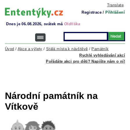
Translate
Registrace
/
Přihlášení
Dnes je 06.08.2026, svátek má
Oldřiška
Úvod
/
Akce a výlety
/
Stálá místa k návštěvě
/
Památník
Rychlé vyhledávání akcí
Pořádáte akci pro děti? Napište nám o ní!
Národní památník na
Vítkově