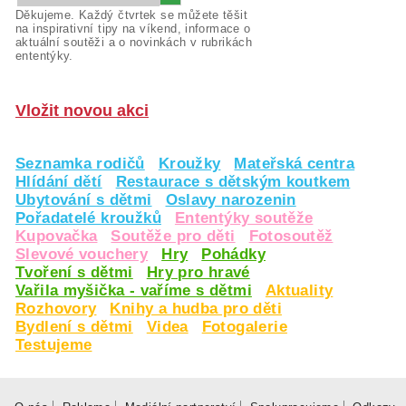
Děkujeme. Každý čtvrtek se můžete těšit
na inspirativní tipy na víkend, informace o
aktuální soutěži a o novinkách v rubrikách
ententýky.
Vložit novou akci
Seznamka rodičů
Kroužky
Mateřská centra
Hlídání dětí
Restaurace s dětským koutkem
Ubytování s dětmi
Oslavy narozenin
Pořadatelé kroužků
Ententýky soutěže
Kupovačka
Soutěže pro děti
Fotosoutěž
Slevové vouchery
Hry
Pohádky
Tvoření s dětmi
Hry pro hravé
Vařila myšička - vaříme s dětmi
Aktuality
Rozhovory
Knihy a hudba pro děti
Bydlení s dětmi
Videa
Fotogalerie
Testujeme