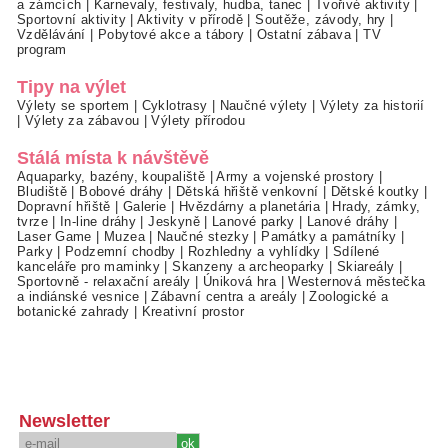
a zámcích
|
Karnevaly, festivaly, hudba, tanec
|
Tvořivé aktivity
|
Sportovní aktivity
|
Aktivity v přírodě
|
Soutěže, závody, hry
|
Vzdělávání
|
Pobytové akce a tábory
|
Ostatní zábava
|
TV
program
Tipy na výlet
Výlety se sportem
|
Cyklotrasy
|
Naučné výlety
|
Výlety za historií
|
Výlety za zábavou
|
Výlety přírodou
Stálá místa k návštěvě
Aquaparky, bazény, koupaliště
|
Army a vojenské prostory
|
Bludiště
|
Bobové dráhy
|
Dětská hřiště venkovní
|
Dětské koutky
|
Dopravní hřiště
|
Galerie
|
Hvězdárny a planetária
|
Hrady, zámky,
tvrze
|
In-line dráhy
|
Jeskyně
|
Lanové parky
|
Lanové dráhy
|
Laser Game
|
Muzea
|
Naučné stezky
|
Památky a památníky
|
Parky
|
Podzemní chodby
|
Rozhledny a vyhlídky
|
Sdílené
kanceláře pro maminky
|
Skanzeny a archeoparky
|
Skiareály
|
Sportovně - relaxační areály
|
Úniková hra
|
Westernová městečka
a indiánské vesnice
|
Zábavní centra a areály
|
Zoologické a
botanické zahrady
|
Kreativní prostor
Newsletter