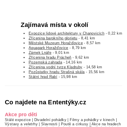
Zajímavá místa v okolí
Expozice lidové architektury v Chanovicích
- 0,22 km
Zřícenina barokního glorietu
- 8,41 km
Městské Muzeum Horažďovice
- 8,57 km
Aquapark Horažďovice
- 8,79 km
Zámek Lnáře
- 9,01 km
Zřícenina hradu Prácheň
- 9,62 km
Pozemská zahrada
- 14,16 km
Zřícenina vodní tvrze Kladruby
- 14,58 km
Pozůstatky hradu Strašná skála
- 15,56 km
Státní hrad Rabí
- 15,98 km
Co najdete na Ententýky.cz
Akce pro děti
Stálé expozice
|
Divadelní pohádky
|
Filmy a pohádky v kinech
|
Výstavy a veletrhy
|
Slavnosti
|
Poutě a cirkusy
|
Akce na hradech