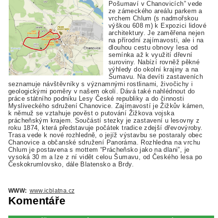
Pošumaví v Chanovicích” vede
ze zámeckého areálu parkem a
vrchem Chlum (s nadmořskou
výškou 608 m) k Expozici lidové
architektury. Je zaměřena nejen
na přírodní zajímavosti, ale i na
dlouhou cestu obnovy lesa od
semínka až k využití dřevní
suroviny. Nabízí rovněž pěkné
výhledy do okolní krajiny a na
Šumavu. Na devíti zastaveních
seznamuje návštěvníky s významnými rostlinami, živočichy i
geologickými poměry v našem okolí. Dává také nahlédnout do
práce státního podniku Lesy České republiky a do činnosti
Mysliveckého sdružení Chanovice. Zajímavostí je Žižkův kámen,
k němuž se vztahuje pověst o putování Žižkova vojska
prácheňským krajem. Součástí stezky je zastavení u lesovny z
roku 1874, která představuje počátek tradice zdejší dřevovýroby.
Trasa vede k nové rozhledně, o jejíž výstavbu se postaraly obec
Chanovice a občanské sdružení Panoráma. Rozhledna na vrchu
Chlum je postavena s mottem “Prácheňsko jako na dlani”, je
vysoká 30 m a lze z ní vidět celou Šumavu, od Českého lesa po
Českokrumlovsko, dále Blatensko a Brdy.
WWW:
www.icblatna.cz
Komentáře