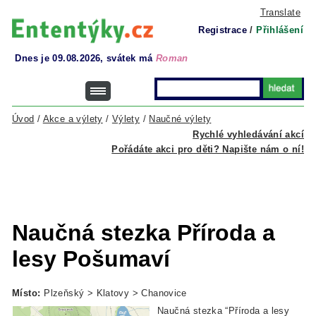
Translate
Registrace
/
Přihlášení
Dnes je 09.08.2026, svátek má
Roman
Úvod
/
Akce a výlety
/
Výlety
/
Naučné výlety
Rychlé vyhledávání akcí
Pořádáte akci pro děti? Napište nám o ní!
Naučná stezka Příroda a
lesy Pošumaví
Místo:
Plzeňský > Klatovy > Chanovice
Naučná stezka “Příroda a lesy