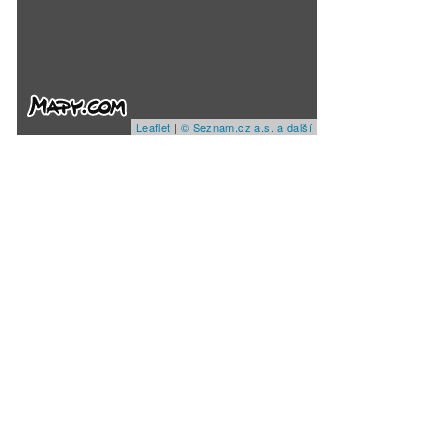
Leaflet
|
© Seznam.cz a.s. a další