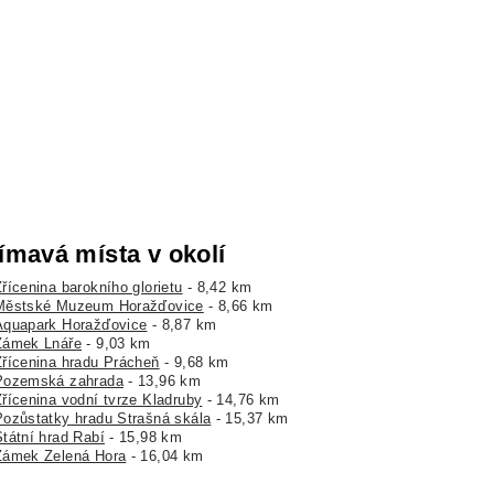
ímavá místa v okolí
řícenina barokního glorietu
- 8,42 km
Městské Muzeum Horažďovice
- 8,66 km
Aquapark Horažďovice
- 8,87 km
Zámek Lnáře
- 9,03 km
Zřícenina hradu Prácheň
- 9,68 km
Pozemská zahrada
- 13,96 km
Zřícenina vodní tvrze Kladruby
- 14,76 km
Pozůstatky hradu Strašná skála
- 15,37 km
Státní hrad Rabí
- 15,98 km
Zámek Zelená Hora
- 16,04 km