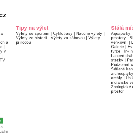
cz
Tipy na výlet
Stálá mí
 a
Výlety se sportem
|
Cyklotrasy
|
Naučné výlety
|
Aquaparky, 
Výlety za historií
|
Výlety za zábavou
|
Výlety
prostory
|
B
ch a
přírodou
venkovní
|
ec
|
Galerie
|
Hv
ty v
tvrze
|
In-li
í
|
Lanové drá
TV
stezky
|
Pa
Podzemní c
Sdílené kan
archeopark
areály
|
Úni
indiánské v
Zoologické 
prostor
na
uální