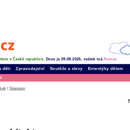
rtem v České republice.
Dnes je 09.08.2026, svátek má
Roman
a děti
Zpravodajství
Soutěže a slevy
Ententýky dětem
vě
ěvě
/
Skanzen
P