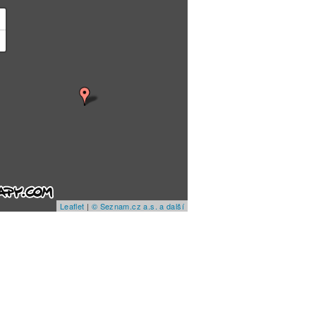
+
−
Leaflet
|
© Seznam.cz a.s. a další