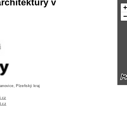
rchitektury v
anovice, Plzeňský kraj
i.cz
t.cz