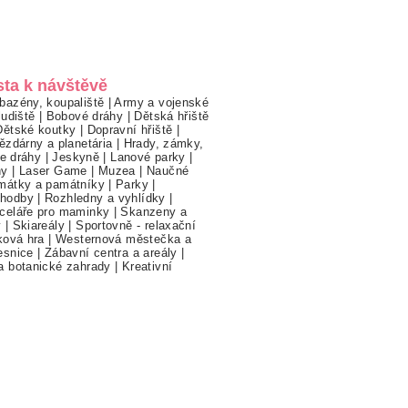
sta k návštěvě
bazény, koupaliště
|
Army a vojenské
ludiště
|
Bobové dráhy
|
Dětská hřiště
Dětské koutky
|
Dopravní hřiště
|
ězdárny a planetária
|
Hrady, zámky,
ne dráhy
|
Jeskyně
|
Lanové parky
|
hy
|
Laser Game
|
Muzea
|
Naučné
mátky a památníky
|
Parky
|
hodby
|
Rozhledny a vyhlídky
|
celáře pro maminky
|
Skanzeny a
y
|
Skiareály
|
Sportovně - relaxační
ková hra
|
Westernová městečka a
esnice
|
Zábavní centra a areály
|
a botanické zahrady
|
Kreativní