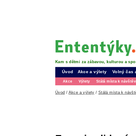
Kam s dětmi za zábavou, kulturou a spo
Úvod
Akce a výlety
Volný čas 
Akce
Výlety
Stálá místa k návště
Úvod
/
Akce a výlety
/
Stálá místa k návšt