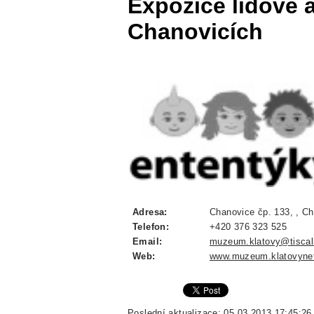
Expozice lidové a
Chanovicích
Adresa:
Chanovice čp. 133, , Ch
Telefon:
+420 376 323 525
Email:
muzeum.klatovy@tiscal
Web:
www.muzeum.klatovyne
Poslední aktualizace: 05.03.2013 17:45:26