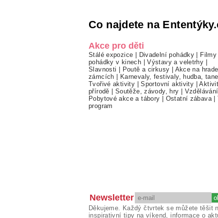
Co najdete na Ententýky.
Akce pro děti
Stálé expozice
|
Divadelní pohádky
|
Filmy
pohádky v kinech
|
Výstavy a veletrhy
|
Slavnosti
|
Poutě a cirkusy
|
Akce na hrade
zámcích
|
Karnevaly, festivaly, hudba, tan
Tvořivé aktivity
|
Sportovní aktivity
|
Aktivi
přírodě
|
Soutěže, závody, hry
|
Vzděláván
Pobytové akce a tábory
|
Ostatní zábava
|
program
Newsletter
Děkujeme. Každý čtvrtek se můžete těšit 
inspirativní tipy na víkend, informace o akt