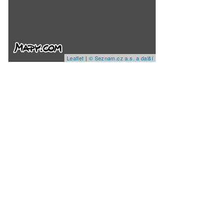
Leaflet
|
© Seznam.cz a.s. a další