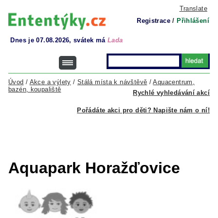
Translate
Registrace
/
Přihlášení
Dnes je 07.08.2026, svátek má
Lada
Úvod
/
Akce a výlety
/
Stálá místa k návštěvě
/
Aquacentrum,
bazén, koupaliště
Rychlé vyhledávání akcí
Pořádáte akci pro děti? Napište nám o ní!
Aquapark Horažďovice