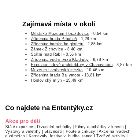
Zajímavá místa v okolí
Městské Muzeum Horažďovice
- 0,54 km
Zřícenina hradu Prácheň
- 1,28 km
Zřícenina barokního glorietu
- 2,88 km
Zámek Žichovice
- 8,46 km
Státní hrad Rabí
- 8,56 km
Zřícenina vodní tvrze Kladruby
- 8,78 km
Expozice lidové architektury v Chanovicích
- 8,87 km
Muzeum Lamberská stezka
- 10,46 km
Zřícenina hradu Ballymote
- 13,81 km
Hoslovický mlýn
- 15,49 km
Co najdete na Ententýky.cz
Akce pro děti
Stálé expozice
|
Divadelní pohádky
|
Filmy a pohádky v kinech
|
Výstavy a veletrhy
|
Slavnosti
|
Poutě a cirkusy
|
Akce na hradech
a zámcích
|
Karnevaly, festivaly, hudba, tanec
|
Tvořivé aktivity
|