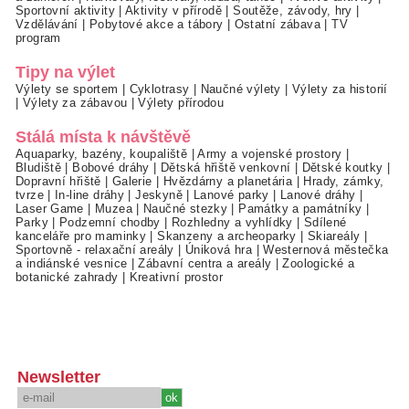
Sportovní aktivity
|
Aktivity v přírodě
|
Soutěže, závody, hry
|
Vzdělávání
|
Pobytové akce a tábory
|
Ostatní zábava
|
TV
program
Tipy na výlet
Výlety se sportem
|
Cyklotrasy
|
Naučné výlety
|
Výlety za historií
|
Výlety za zábavou
|
Výlety přírodou
Stálá místa k návštěvě
Aquaparky, bazény, koupaliště
|
Army a vojenské prostory
|
Bludiště
|
Bobové dráhy
|
Dětská hřiště venkovní
|
Dětské koutky
|
Dopravní hřiště
|
Galerie
|
Hvězdárny a planetária
|
Hrady, zámky,
tvrze
|
In-line dráhy
|
Jeskyně
|
Lanové parky
|
Lanové dráhy
|
Laser Game
|
Muzea
|
Naučné stezky
|
Památky a památníky
|
Parky
|
Podzemní chodby
|
Rozhledny a vyhlídky
|
Sdílené
kanceláře pro maminky
|
Skanzeny a archeoparky
|
Skiareály
|
Sportovně - relaxační areály
|
Úniková hra
|
Westernová městečka
a indiánské vesnice
|
Zábavní centra a areály
|
Zoologické a
botanické zahrady
|
Kreativní prostor
Newsletter