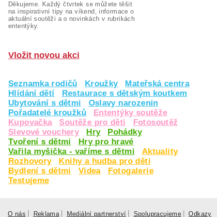
Děkujeme. Každý čtvrtek se můžete těšit
na inspirativní tipy na víkend, informace o
aktuální soutěži a o novinkách v rubrikách
ententýky.
Vložit novou akci
Seznamka rodičů
Kroužky
Mateřská centra
Hlídání dětí
Restaurace s dětským koutkem
Ubytování s dětmi
Oslavy narozenin
Pořadatelé kroužků
Ententýky soutěže
Kupovačka
Soutěže pro děti
Fotosoutěž
Slevové vouchery
Hry
Pohádky
Tvoření s dětmi
Hry pro hravé
Vařila myšička - vaříme s dětmi
Aktuality
Rozhovory
Knihy a hudba pro děti
Bydlení s dětmi
Videa
Fotogalerie
Testujeme
O nás
Reklama
Mediální partnerství
Spolupracujeme
Odkazy