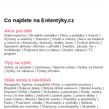
Co najdete na Ententýky.cz
Akce pro děti
Stálé expozice
|
Divadelní pohádky
|
Filmy a pohádky v kinech
|
Výstavy a veletrhy
|
Slavnosti
|
Poutě a cirkusy
|
Akce na hradech
a zámcích
|
Karnevaly, festivaly, hudba, tanec
|
Tvořivé aktivity
|
Sportovní aktivity
|
Aktivity v přírodě
|
Soutěže, závody, hry
|
Vzdělávání
|
Pobytové akce a tábory
|
Ostatní zábava
|
TV
program
Tipy na výlet
Výlety se sportem
|
Cyklotrasy
|
Naučné výlety
|
Výlety za historií
|
Výlety za zábavou
|
Výlety přírodou
Stálá místa k návštěvě
Aquaparky, bazény, koupaliště
|
Army a vojenské prostory
|
Bludiště
|
Bobové dráhy
|
Dětská hřiště venkovní
|
Dětské koutky
|
Dopravní hřiště
|
Galerie
|
Hvězdárny a planetária
|
Hrady, zámky,
tvrze
|
In-line dráhy
|
Jeskyně
|
Lanové parky
|
Lanové dráhy
|
Laser Game
|
Muzea
|
Naučné stezky
|
Památky a památníky
|
Parky
|
Podzemní chodby
|
Rozhledny a vyhlídky
|
Sdílené
kanceláře pro maminky
|
Skanzeny a archeoparky
|
Skiareály
|