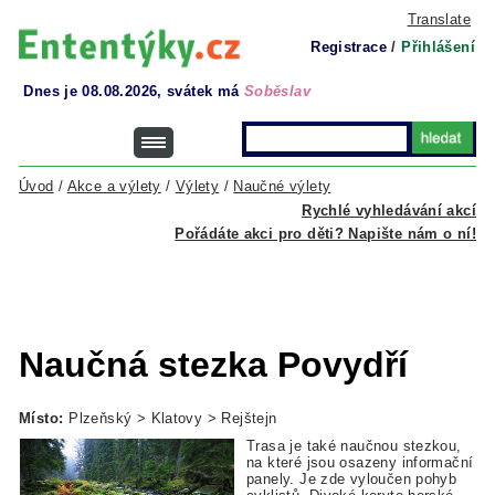
Translate
Registrace
/
Přihlášení
Dnes je 08.08.2026, svátek má
Soběslav
Úvod
/
Akce a výlety
/
Výlety
/
Naučné výlety
Rychlé vyhledávání akcí
Pořádáte akci pro děti? Napište nám o ní!
Naučná stezka Povydří
Místo:
Plzeňský > Klatovy > Rejštejn
Trasa je také naučnou stezkou,
na které jsou osazeny informační
panely. Je zde vyloučen pohyb