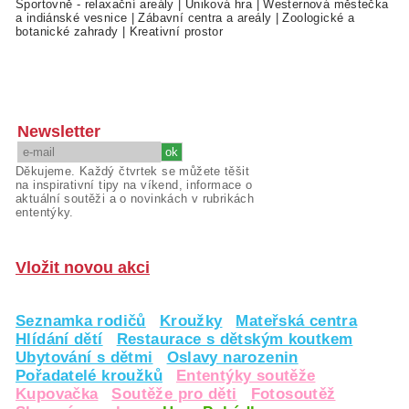
Sportovně - relaxační areály
|
Úniková hra
|
Westernová městečka
a indiánské vesnice
|
Zábavní centra a areály
|
Zoologické a
botanické zahrady
|
Kreativní prostor
Newsletter
Děkujeme. Každý čtvrtek se můžete těšit
na inspirativní tipy na víkend, informace o
aktuální soutěži a o novinkách v rubrikách
ententýky.
Vložit novou akci
Seznamka rodičů
Kroužky
Mateřská centra
Hlídání dětí
Restaurace s dětským koutkem
Ubytování s dětmi
Oslavy narozenin
Pořadatelé kroužků
Ententýky soutěže
Kupovačka
Soutěže pro děti
Fotosoutěž