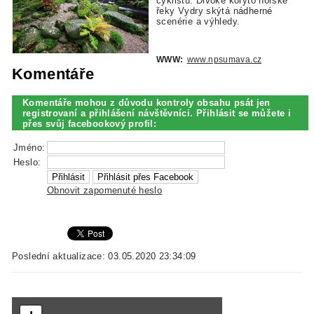
cyklistů. Divoké koryto horské
řeky Vydry skýtá nádherné
scenérie a výhledy.
WWW:
www.npsumava.cz
Komentáře
Komentáře mohou z důvodu kontroly obsahu psát jen
registrovaní a přihlášení návštěvníci. Přihlásit se můžete i
přes svůj facebookový profil:
Jméno:
Heslo:
Obnovit zapomenuté heslo
Poslední aktualizace: 03.05.2020 23:34:09