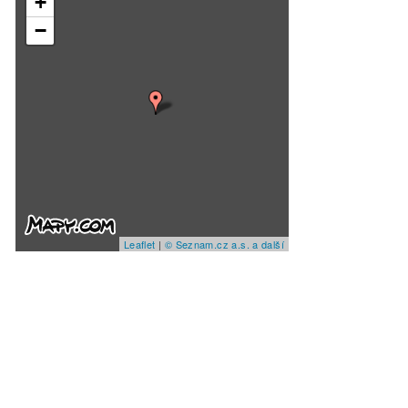
+
−
Leaflet
|
© Seznam.cz a.s. a další