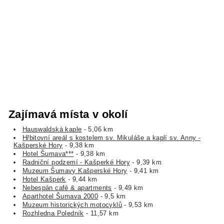
Zajímavá místa v okolí
Hauswaldská kaple
- 5,06 km
Hřbitovní areál s kostelem sv. Mikuláše a kaplí sv. Anny -
Kašperské Hory
- 9,38 km
Hotel Šumava***
- 9,38 km
Radniční podzemí - Kašperké Hory
- 9,39 km
Muzeum Šumavy Kašperské Hory
- 9,41 km
Hotel Kašperk
- 9,44 km
Nebespán café & apartments
- 9,49 km
Aparthotel Šumava 2000
- 9,5 km
Muzeum historických motocyklů
- 9,53 km
Rozhledna Poledník
- 11,57 km