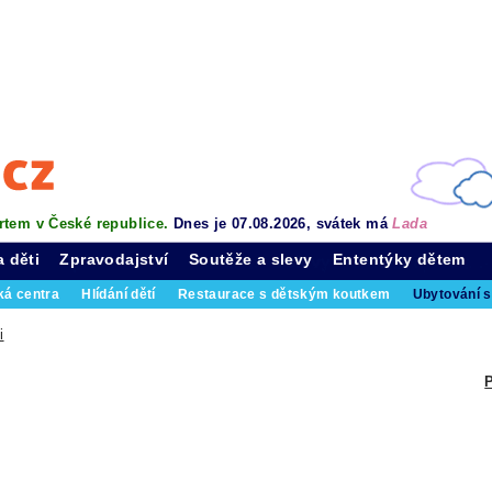
rtem v České republice.
Dnes je 07.08.2026, svátek má
Lada
a děti
Zpravodajství
Soutěže a slevy
Ententýky dětem
ká centra
Hlídání dětí
Restaurace s dětským koutkem
Ubytování s
i
P