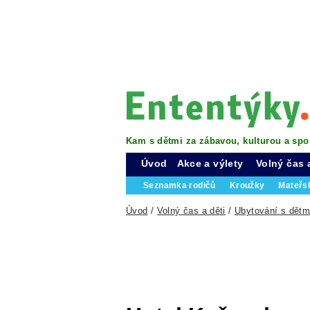
Kam s dětmi za zábavou, kulturou a spo
Úvod
Akce a výlety
Volný čas 
Seznamka rodičů
Kroužky
Mateřs
Úvod
/
Volný čas a děti
/
Ubytování s dětm