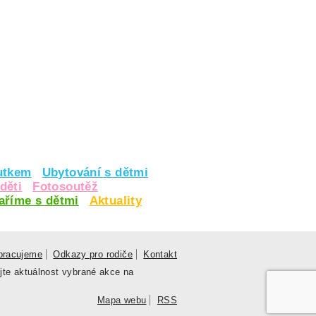
utkem
Ubytování s dětmi
děti
Fotosoutěž
vaříme s dětmi
Aktuality
pracujeme
Odkazy pro rodiče
Kontakt
jte aktuálnost vybrané akce na
Mapa webu
RSS