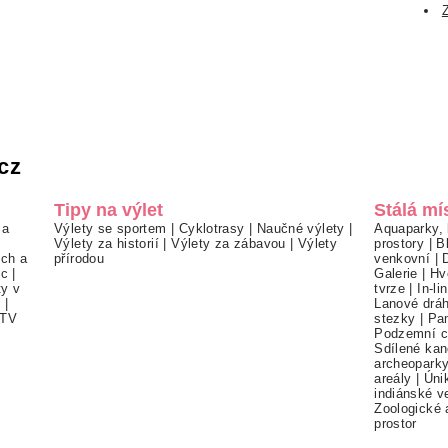
cz
Tipy na výlet
Stálá mí
 a
Výlety se sportem
|
Cyklotrasy
|
Naučné výlety
|
Aquaparky, 
Výlety za historií
|
Výlety za zábavou
|
Výlety
prostory
|
B
ch a
přírodou
venkovní
|
ec
|
Galerie
|
Hv
ty v
tvrze
|
In-li
í
|
Lanové drá
TV
stezky
|
Pa
Podzemní c
Sdílené kan
archeopark
areály
|
Úni
indiánské v
Zoologické 
prostor