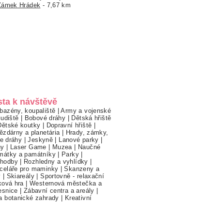
Zámek Hrádek
- 7,67 km
sta k návštěvě
bazény, koupaliště
|
Army a vojenské
ludiště
|
Bobové dráhy
|
Dětská hřiště
Dětské koutky
|
Dopravní hřiště
|
ězdárny a planetária
|
Hrady, zámky,
ne dráhy
|
Jeskyně
|
Lanové parky
|
hy
|
Laser Game
|
Muzea
|
Naučné
mátky a památníky
|
Parky
|
hodby
|
Rozhledny a vyhlídky
|
celáře pro maminky
|
Skanzeny a
y
|
Skiareály
|
Sportovně - relaxační
ková hra
|
Westernová městečka a
esnice
|
Zábavní centra a areály
|
a botanické zahrady
|
Kreativní