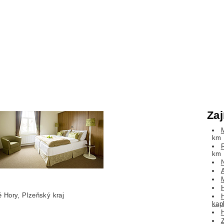
Zaj
km
km
 Hory, Plzeňský kraj
kap