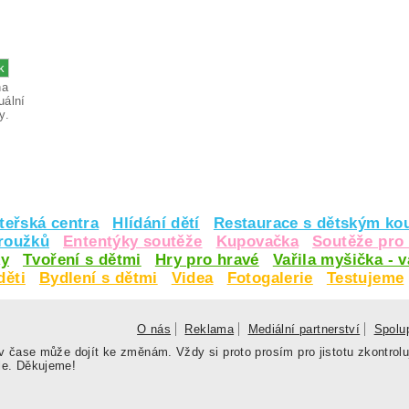
na
uální
y.
teřská centra
Hlídání dětí
Restaurace s dětským ko
kroužků
Ententýky soutěže
Kupovačka
Soutěže pro 
y
Tvoření s dětmi
Hry pro hravé
Vařila myšička - 
děti
Bydlení s dětmi
Videa
Fotogalerie
Testujeme
O nás
Reklama
Mediální partnerství
Spolu
 čase může dojít ke změnám. Vždy si proto prosím pro jistotu zkontrolu
le. Děkujeme!