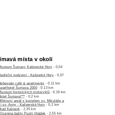
ímavá místa v okolí
Muzeum Šumavy Kašperské Hory
- 0,04
Radniční podzemí - Kašperké Hory
- 0,07
Nebespán café & apartments
- 0,11 km
Aparthotel Šumava 2000
- 0,13 km
Muzeum historických motocyklů
- 0,19 km
Hotel Šumava***
- 0,2 km
Hřbitovní areál s kostelem sv. Mikuláše a
lí sv. Anny - Kašperské Hory
- 0,2 km
Hrad Kašperk
- 2,35 km
Zřícenina bašty Pustý Hrádek
- 2,55 km