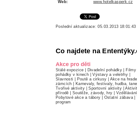
Web:
www.hotelkasperk.cz
Poslední aktualizace: 05.03.2013 18:01:43
Co najdete na Ententýky.
Akce pro děti
Stálé expozice
|
Divadelní pohádky
|
Filmy
pohádky v kinech
|
Výstavy a veletrhy
|
Slavnosti
|
Poutě a cirkusy
|
Akce na hrade
zámcích
|
Karnevaly, festivaly, hudba, tan
Tvořivé aktivity
|
Sportovní aktivity
|
Aktivi
přírodě
|
Soutěže, závody, hry
|
Vzděláván
Pobytové akce a tábory
|
Ostatní zábava
|
program