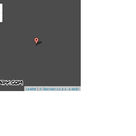
+
−
Leaflet
|
© Seznam.cz a.s. a další