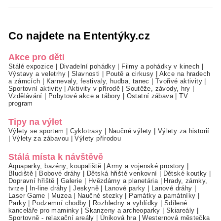
Co najdete na Ententýky.cz
Akce pro děti
Stálé expozice
|
Divadelní pohádky
|
Filmy a pohádky v kinech
|
Výstavy a veletrhy
|
Slavnosti
|
Poutě a cirkusy
|
Akce na hradech
a zámcích
|
Karnevaly, festivaly, hudba, tanec
|
Tvořivé aktivity
|
Sportovní aktivity
|
Aktivity v přírodě
|
Soutěže, závody, hry
|
Vzdělávání
|
Pobytové akce a tábory
|
Ostatní zábava
|
TV
program
Tipy na výlet
Výlety se sportem
|
Cyklotrasy
|
Naučné výlety
|
Výlety za historií
|
Výlety za zábavou
|
Výlety přírodou
Stálá místa k návštěvě
Aquaparky, bazény, koupaliště
|
Army a vojenské prostory
|
Bludiště
|
Bobové dráhy
|
Dětská hřiště venkovní
|
Dětské koutky
|
Dopravní hřiště
|
Galerie
|
Hvězdárny a planetária
|
Hrady, zámky,
tvrze
|
In-line dráhy
|
Jeskyně
|
Lanové parky
|
Lanové dráhy
|
Laser Game
|
Muzea
|
Naučné stezky
|
Památky a památníky
|
Parky
|
Podzemní chodby
|
Rozhledny a vyhlídky
|
Sdílené
kanceláře pro maminky
|
Skanzeny a archeoparky
|
Skiareály
|
Sportovně - relaxační areály
|
Úniková hra
|
Westernová městečka