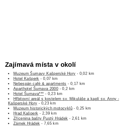
Zajímavá místa v okolí
Muzeum Šumavy Kašperské Hory
- 0,02 km
Hotel Kašperk
- 0,07 km
Nebespán café & apartments
- 0,17 km
Aparthotel Šumava 2000
- 0,2 km
Hotel Šumava***
- 0,23 km
Hřbitovní areál s kostelem sv. Mikuláše a kaplí sv. Anny -
Kašperské Hory
- 0,23 km
Muzeum historických motocyklů
- 0,25 km
Hrad Kašperk
- 2,39 km
Zřícenina bašty Pustý Hrádek
- 2,61 km
Zámek Hrádek
- 7,65 km