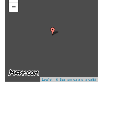
−
Leaflet
|
© Seznam.cz a.s. a další