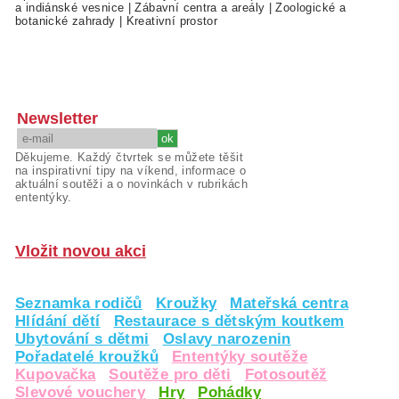
a indiánské vesnice
|
Zábavní centra a areály
|
Zoologické a
botanické zahrady
|
Kreativní prostor
Newsletter
Děkujeme. Každý čtvrtek se můžete těšit
na inspirativní tipy na víkend, informace o
aktuální soutěži a o novinkách v rubrikách
ententýky.
Vložit novou akci
Seznamka rodičů
Kroužky
Mateřská centra
Hlídání dětí
Restaurace s dětským koutkem
Ubytování s dětmi
Oslavy narozenin
Pořadatelé kroužků
Ententýky soutěže
Kupovačka
Soutěže pro děti
Fotosoutěž
Slevové vouchery
Hry
Pohádky