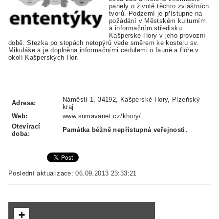
panely o životě těchto zvláštních
tvorů. Podzemí je přístupné na
požádání v Městském kulturním
a informačním středisku
Kašperské Hory v jeho provozní
době. Stezka po stopách netopýrů vede směrem ke kostelu sv.
Mikuláše a je doplněna informačními cedulemi o fauně a flóře v
okolí Kašperských Hor.
Náměstí 1, 34192, Kašperské Hory, Plzeňský
Adresa:
kraj
Web:
www.sumavanet.cz/khory/
Otevírací
Památka běžně nepřístupná veřejnosti.
doba:
Poslední aktualizace: 06.09.2013 23:33:21
+