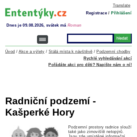
Translate
Registrace
/
Přihlášení
Dnes je 09.08.2026, svátek má
Roman
Úvod
/
Akce a výlety
/
Stálá místa k návštěvě
/
Podzemní chodby
Rychlé vyhledávání akcí
Pořádáte akci pro děti? Napište nám o ní!
Radniční podzemí -
Kašperké Hory
Podzemní prostory radnice slouží
také jako zimoviště netopýrů.
Jsou zde umístěné informační