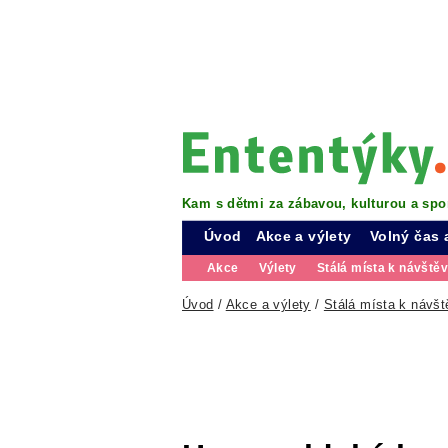
Kam s dětmi za zábavou, kulturou a spo
Úvod
Akce a výlety
Volný čas 
Akce
Výlety
Stálá místa k návště
Úvod
/
Akce a výlety
/
Stálá místa k návšt