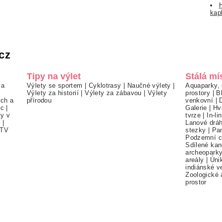
kap
cz
Tipy na výlet
Stálá mí
 a
Výlety se sportem
|
Cyklotrasy
|
Naučné výlety
|
Aquaparky, 
Výlety za historií
|
Výlety za zábavou
|
Výlety
prostory
|
B
ch a
přírodou
venkovní
|
ec
|
Galerie
|
Hv
ty v
tvrze
|
In-li
í
|
Lanové drá
TV
stezky
|
Pa
Podzemní c
Sdílené kan
archeopark
areály
|
Úni
indiánské v
Zoologické 
prostor