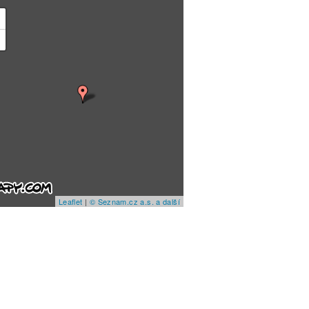
+
−
Leaflet
|
© Seznam.cz a.s. a další