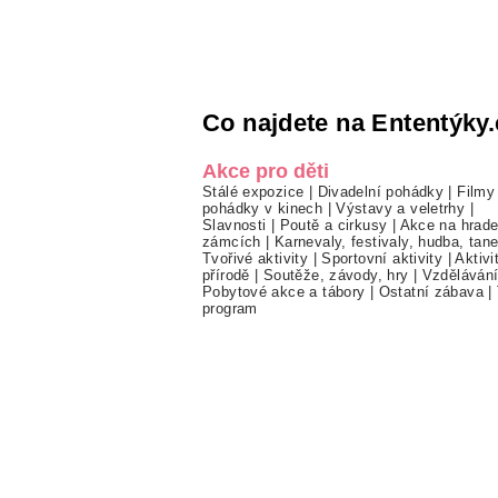
Co najdete na Ententýky.
Akce pro děti
Stálé expozice
|
Divadelní pohádky
|
Filmy
pohádky v kinech
|
Výstavy a veletrhy
|
Slavnosti
|
Poutě a cirkusy
|
Akce na hrade
zámcích
|
Karnevaly, festivaly, hudba, tan
Tvořivé aktivity
|
Sportovní aktivity
|
Aktivi
přírodě
|
Soutěže, závody, hry
|
Vzděláván
Pobytové akce a tábory
|
Ostatní zábava
|
program