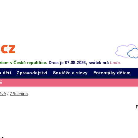
rtem v České republice.
Dnes je 07.08.2026, svátek má
Lada
a děti
Zpravodajství
Soutěže a slevy
Ententýky dětem
vě
ěvě
/
Zřícenina
P