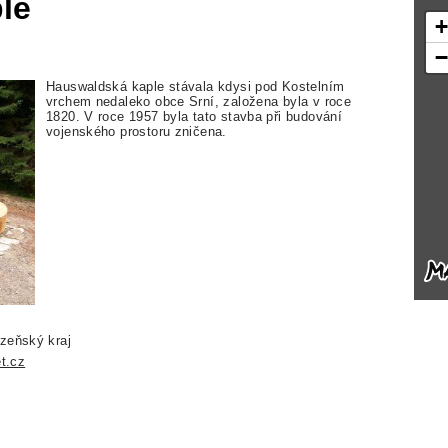
le
Hauswaldská kaple stávala kdysi pod Kostelním
vrchem nedaleko obce Srní, založena byla v roce
1820. V roce 1957 byla tato stavba při budování
vojenského prostoru zničena.
lzeňský kraj
t.cz