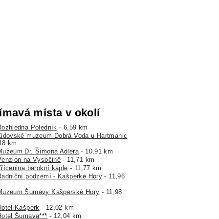
ímavá místa v okolí
Rozhledna Poledník
- 6,59 km
Židovské muzeum Dobrá Voda u Hartmanic
,18 km
Muzeum Dr. Šimona Adlera
- 10,91 km
Penzion na Vysočině
- 11,71 km
Zřícenina barokní kaple
- 11,77 km
Radniční podzemí - Kašperké Hory
- 11,96
Muzeum Šumavy Kašperské Hory
- 11,98
Hotel Kašperk
- 12,02 km
Hotel Šumava***
- 12,04 km