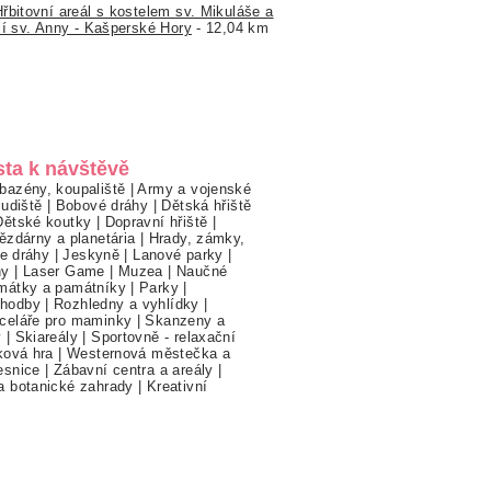
Hřbitovní areál s kostelem sv. Mikuláše a
lí sv. Anny - Kašperské Hory
- 12,04 km
sta k návštěvě
bazény, koupaliště
|
Army a vojenské
ludiště
|
Bobové dráhy
|
Dětská hřiště
Dětské koutky
|
Dopravní hřiště
|
ězdárny a planetária
|
Hrady, zámky,
ne dráhy
|
Jeskyně
|
Lanové parky
|
hy
|
Laser Game
|
Muzea
|
Naučné
mátky a památníky
|
Parky
|
hodby
|
Rozhledny a vyhlídky
|
celáře pro maminky
|
Skanzeny a
y
|
Skiareály
|
Sportovně - relaxační
ková hra
|
Westernová městečka a
esnice
|
Zábavní centra a areály
|
a botanické zahrady
|
Kreativní