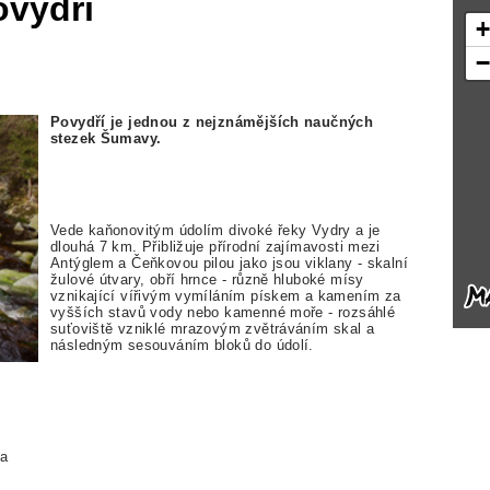
ovydří
Povydří je jednou z nejznámějších naučných
stezek Šumavy.
Vede kaňonovitým údolím divoké řeky Vydry a je
dlouhá 7 km. Přibližuje přírodní zajímavosti mezi
Antýglem a Čeňkovou pilou jako jsou viklany - skalní
žulové útvary, obří hrnce - různě hluboké mísy
vznikající vířivým vymíláním pískem a kamením za
vyšších stavů vody nebo kamenné moře - rozsáhlé
suťoviště vzniklé mrazovým zvětráváním skal a
následným sesouváním bloků do údolí.
la