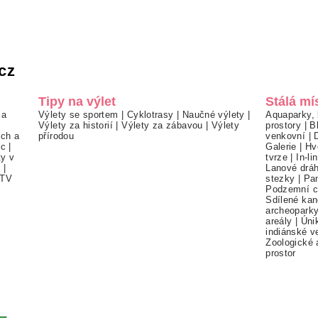
cz
Tipy na výlet
Stálá mí
 a
Výlety se sportem
|
Cyklotrasy
|
Naučné výlety
|
Aquaparky, 
Výlety za historií
|
Výlety za zábavou
|
Výlety
prostory
|
B
ch a
přírodou
venkovní
|
ec
|
Galerie
|
Hv
ty v
tvrze
|
In-li
í
|
Lanové drá
TV
stezky
|
Pa
Podzemní c
Sdílené kan
archeopark
areály
|
Úni
indiánské v
Zoologické 
prostor