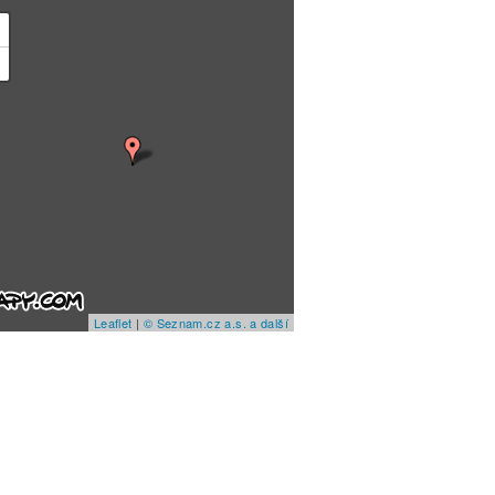
+
−
Leaflet
|
© Seznam.cz a.s. a další