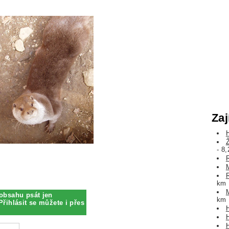
Zaj
- 8
km
obsahu psát jen
km
Přihlásit se můžete i přes