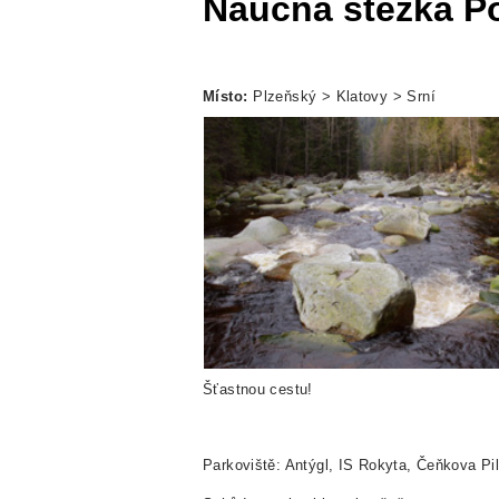
Naučná stezka P
Místo:
Plzeňský > Klatovy > Srní
Šťastnou cestu!
Parkoviště: Antýgl, IS Rokyta, Čeňkova Pi