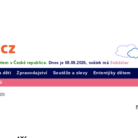
rtem v České republice.
Dnes je 08.08.2026, svátek má
Soběslav
a děti
Zpravodajství
Soutěže a slevy
Ententýky dětem
vě
ety
P