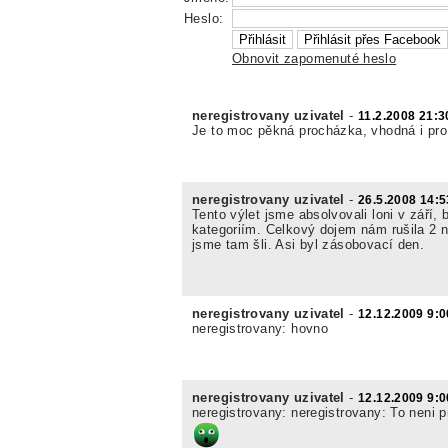
Heslo:
Obnovit zapomenuté heslo
neregistrovany uzivatel
-
11.2.2008 21:3
Je to moc pěkná procházka, vhodná i pro 
neregistrovany uzivatel
-
26.5.2008 14:5
Tento výlet jsme absolvovali loni v zář
kategoriím. Celkový dojem nám rušila 2 n
jsme tam šli. Asi byl zásobovací den.
neregistrovany uzivatel
-
12.12.2009 9:0
neregistrovany: hovno
neregistrovany uzivatel
-
12.12.2009 9:0
neregistrovany: neregistrovany: To neni p