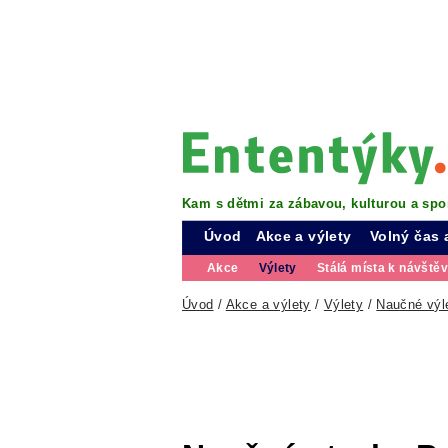
Kam s dětmi za zábavou, kulturou a spo
Úvod
Akce a výlety
Volný čas 
Akce
Výlety
Stálá místa k návště
Úvod
/
Akce a výlety
/
Výlety
/
Naučné výl