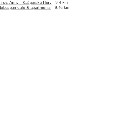
lí sv. Anny - Kašperské Hory
- 9,4 km
Nebespán café & apartments
- 9,46 km