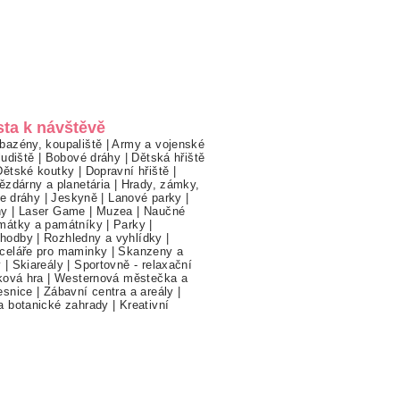
sta k návštěvě
bazény, koupaliště
|
Army a vojenské
ludiště
|
Bobové dráhy
|
Dětská hřiště
Dětské koutky
|
Dopravní hřiště
|
ězdárny a planetária
|
Hrady, zámky,
ne dráhy
|
Jeskyně
|
Lanové parky
|
hy
|
Laser Game
|
Muzea
|
Naučné
mátky a památníky
|
Parky
|
hodby
|
Rozhledny a vyhlídky
|
celáře pro maminky
|
Skanzeny a
y
|
Skiareály
|
Sportovně - relaxační
ková hra
|
Westernová městečka a
esnice
|
Zábavní centra a areály
|
a botanické zahrady
|
Kreativní