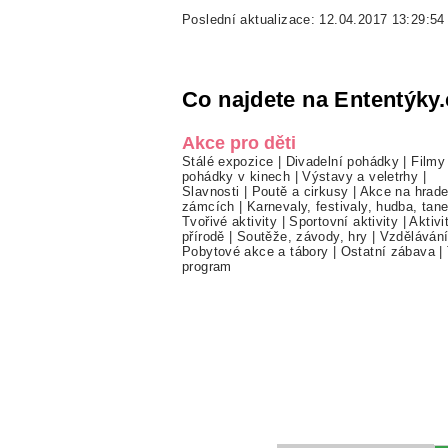
Poslední aktualizace: 12.04.2017 13:29:54
Co najdete na Ententýky.
Akce pro děti
Stálé expozice
|
Divadelní pohádky
|
Filmy
pohádky v kinech
|
Výstavy a veletrhy
|
Slavnosti
|
Poutě a cirkusy
|
Akce na hrade
zámcích
|
Karnevaly, festivaly, hudba, tan
Tvořivé aktivity
|
Sportovní aktivity
|
Aktivi
přírodě
|
Soutěže, závody, hry
|
Vzděláván
Pobytové akce a tábory
|
Ostatní zábava
|
program