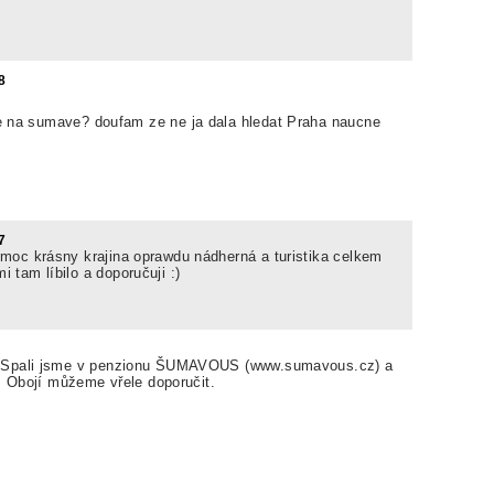
8
e na sumave? doufam ze ne ja dala hledat Praha naucne
7
moc krásny krajina oprawdu nádherná a turistika celkem
tam líbilo a doporučuji :)
ě. Spali jsme v penzionu ŠUMAVOUS (www.sumavous.cz) a
a. Obojí můžeme vřele doporučit.