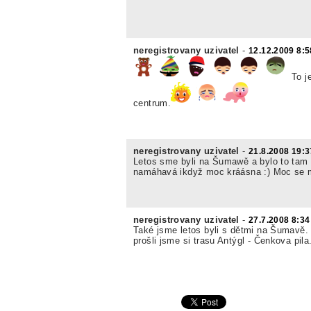
neregistrovany uzivatel
-
12.12.2009 8:5
To j
centrum.
neregistrovany uzivatel
-
21.8.2008 19:3
Letos sme byli na Šumawě a bylo to tam 
namáhavá ikdyž moc kráásna :) Moc se mi 
neregistrovany uzivatel
-
27.7.2008 8:34
Také jsme letos byli s dětmi na Šumav
prošli jsme si trasu Antýgl - Čenkova pil