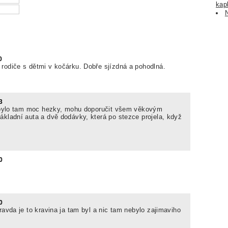
kap
0
rodiče s dětmi v kočárku. Dobře sjízdná a pohodlná.
3
í, bylo tam moc hezky, mohu doporučit všem věkovým
ákladní auta a dvě dodávky, která po stezce projela, když
0
0
ravda je to kravina ja tam byl a nic tam nebylo zajimaviho