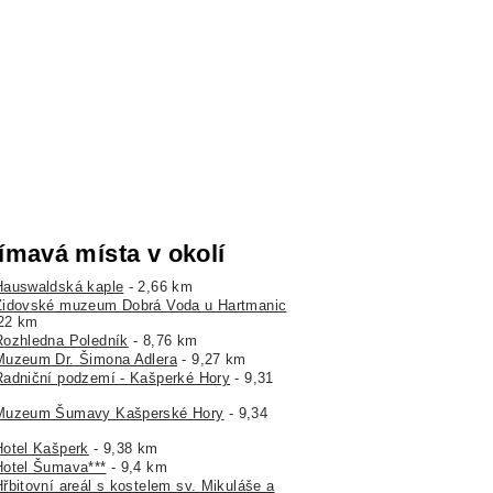
ímavá místa v okolí
Hauswaldská kaple
- 2,66 km
Židovské muzeum Dobrá Voda u Hartmanic
,22 km
Rozhledna Poledník
- 8,76 km
Muzeum Dr. Šimona Adlera
- 9,27 km
Radniční podzemí - Kašperké Hory
- 9,31
Muzeum Šumavy Kašperské Hory
- 9,34
Hotel Kašperk
- 9,38 km
Hotel Šumava***
- 9,4 km
Hřbitovní areál s kostelem sv. Mikuláše a