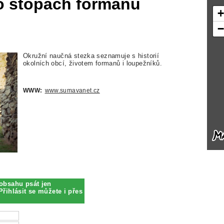
o stopách formanů
Okružní naučná stezka seznamuje s historií
okolních obcí, životem formanů i loupežníků.
WWW:
www.sumavanet.cz
obsahu psát jen
Přihlásit se můžete i přes