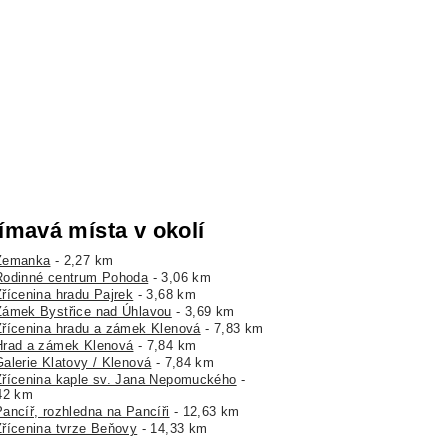
ímavá místa v okolí
Zemanka
- 2,27 km
Rodinné centrum Pohoda
- 3,06 km
Zřícenina hradu Pajrek
- 3,68 km
Zámek Bystřice nad Úhlavou
- 3,69 km
Zřícenina hradu a zámek Klenová
- 7,83 km
Hrad a zámek Klenová
- 7,84 km
Galerie Klatovy / Klenová
- 7,84 km
Zřícenina kaple sv. Jana Nepomuckého
-
42 km
Pancíř, rozhledna na Pancíři
- 12,63 km
Zřícenina tvrze Beňovy
- 14,33 km