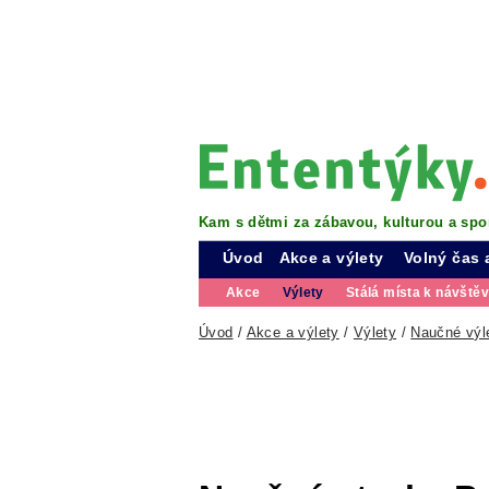
Kam s dětmi za zábavou, kulturou a spo
Úvod
Akce a výlety
Volný čas 
Akce
Výlety
Stálá místa k návště
Úvod
/
Akce a výlety
/
Výlety
/
Naučné výl