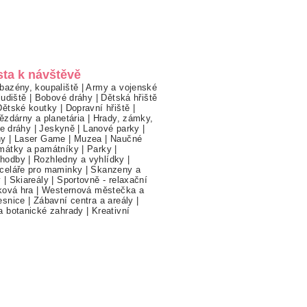
sta k návštěvě
bazény, koupaliště
|
Army a vojenské
ludiště
|
Bobové dráhy
|
Dětská hřiště
Dětské koutky
|
Dopravní hřiště
|
ězdárny a planetária
|
Hrady, zámky,
ne dráhy
|
Jeskyně
|
Lanové parky
|
hy
|
Laser Game
|
Muzea
|
Naučné
mátky a památníky
|
Parky
|
hodby
|
Rozhledny a vyhlídky
|
celáře pro maminky
|
Skanzeny a
y
|
Skiareály
|
Sportovně - relaxační
ková hra
|
Westernová městečka a
esnice
|
Zábavní centra a areály
|
a botanické zahrady
|
Kreativní