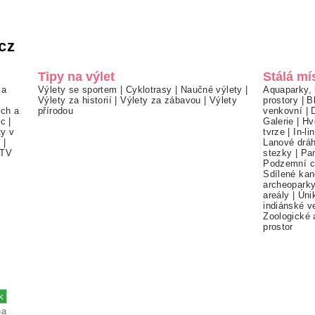
cz
Tipy na výlet
Stálá mí
 a
Výlety se sportem
|
Cyklotrasy
|
Naučné výlety
|
Aquaparky, 
Výlety za historií
|
Výlety za zábavou
|
Výlety
prostory
|
B
ch a
přírodou
venkovní
|
ec
|
Galerie
|
Hv
ty v
tvrze
|
In-li
í
|
Lanové drá
TV
stezky
|
Pa
Podzemní c
Sdílené kan
archeopark
areály
|
Úni
indiánské v
Zoologické 
prostor
na