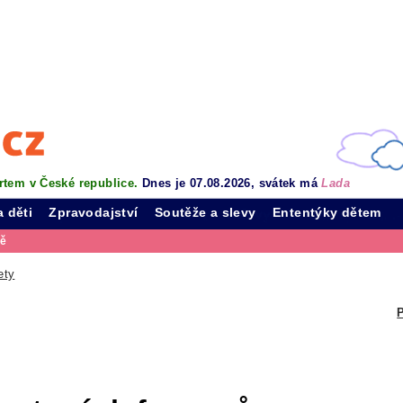
rtem v České republice.
Dnes je 07.08.2026, svátek má
Lada
a děti
Zpravodajství
Soutěže a slevy
Ententýky dětem
vě
ety
P