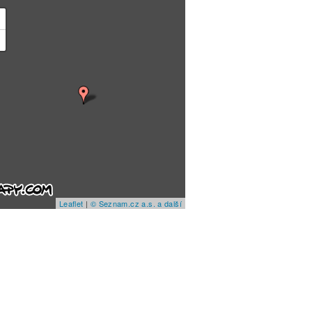
+
−
Leaflet
|
© Seznam.cz a.s. a další