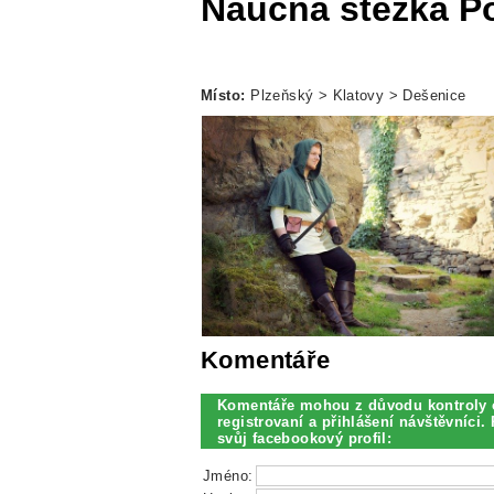
Naučná stezka P
Místo:
Plzeňský > Klatovy > Dešenice
Komentáře
Komentáře mohou z důvodu kontroly 
registrovaní a přihlášení návštěvníci. 
svůj facebookový profil:
Jméno: