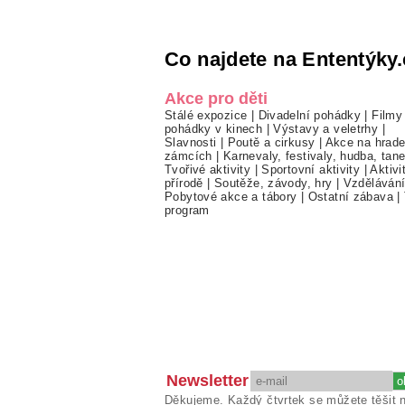
Co najdete na Ententýky.
Akce pro děti
Stálé expozice
|
Divadelní pohádky
|
Filmy
pohádky v kinech
|
Výstavy a veletrhy
|
Slavnosti
|
Poutě a cirkusy
|
Akce na hrade
zámcích
|
Karnevaly, festivaly, hudba, tan
Tvořivé aktivity
|
Sportovní aktivity
|
Aktivi
přírodě
|
Soutěže, závody, hry
|
Vzděláván
Pobytové akce a tábory
|
Ostatní zábava
|
program
Newsletter
Děkujeme. Každý čtvrtek se můžete těšit 